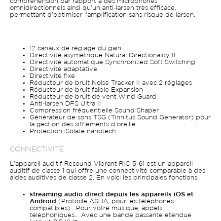
compréhension par rapport à des microphones
omnidirectionnels ainsi qu'un anti-larsen très efficace,
permettant d'optimiser l'amplification sans risque de larsen.
12 canaux de réglage du gain
Directivité asymétrique Natural Directionality II
Directivité automatique Synchronized Soft Switching
Directivité adaptative
Directivité fixe
Réducteur de bruit Noise Tracker II avec 2 réglages
Réducteur de bruit faible Expansion
Réducteur de bruit de vent Wind Guard
Anti-larsen DFS Ultra II
Compression fréquentielle Sound Shaper
Générateur de sons TSG (Tinnitus Sound Generator) pour
la gestion des sifflements d'oreille
Protection iSolate nanotech
CONNECTIVITÉ
L'appareil auditif Resound Vibrant RIC 5-61 est un appareil
auditif de classe 1 qui offre une connectivité comparable à des
aides auditives de classe 2. En voici les principales fonctions
streaming audio direct depuis les appareils iOS et
Android
(Protocle ASHA, pour les téléphones
compatibles) : Pour votre musique, appels
téléphoniques... Avec une bande passante étendue