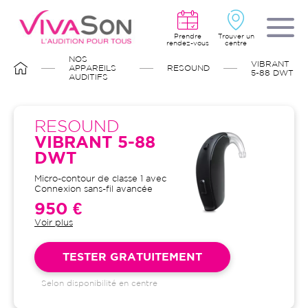
Aller
au
contenu
principal
Prendre
Trouver un
rendez-vous
centre
FIL
NOS
VIBRANT
D'ARIANE
APPAREILS
RESOUND
5-88 DWT
AUDITIFS
RESOUND
VIBRANT 5-88
DWT
Micro-contour de classe 1 avec
Connexion sans-fil avancée
950 €
Voir plus
Garantie 4 ans et suivi illimité
inclus : bilans auditifs, adaptation
initiale, visites de contrôle, visites
TESTER GRATUITEMENT
de réglages, dépannages
Selon disponibilité en centre