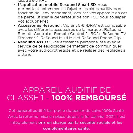
jusqu'à 9,5 KHz
L'application mobile Resound Smart 3D
, vous
permettant notamment : d'ajuster les aides auditives en
fonction de l'environnement, localiser vos appareils en cas
de perte, utiliser le générateur de son TSG pour soulager
vos acouphènes
Accessoires Resound
: Vibrant 5-61-DRW est compatible
avec les différents accessoires de la marque : ReSound
Remote Control et Remote Control 2 (RC2), ReSound TV
Streamer 2, ReSound Multi Mic et ReSound Phone Clip+
Resound Assist
: Une assistance personnalisée avec le
service de téléaudiologie permettant de communiquer
avec votre audioprothésiste et de réaliser des réglages à
distanc
APPAREIL AUDITIF DE
CLASSE 1 -
100% REMBOURSÉ
Cet appareil auditifi fait partie du panier de soins 100% Santé.
Avec la reforme mise en place depuis le 1er Janvier 2021, il est
intégralement
pris en charge par la sécurité sociale et les
complémentaires santé.