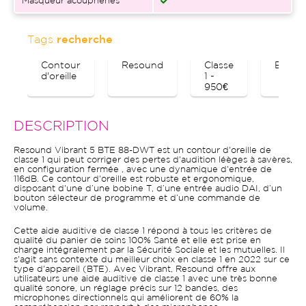
Masqueur acouphènes
Tags
recherche
Contour
Resound
Classe
Blueto
d'oreille
1 -
950€
DESCRIPTION
Resound Vibrant 5 BTE 88-DWT est un contour d'oreille de
classe 1 qui peut corriger des pertes d'audition léèges à savères,
en configuration fermée , avec une dynamique d'entrée de
116dB. Ce contour d'oreille est robuste et ergonomique,
disposant d'une d’une bobine T, d’une entrée audio DAI, d’un
bouton sélecteur de programme et d’une commande de
volume.
Cette aide auditive de classe 1 répond à tous les critères de
qualité du panier de soins 100% Santé et elle est prise en
charge intégralement par la Sécurité Sociale et les mutuelles. Il
s'agit sans contexte du meilleur choix en classe 1 en 2022 sur ce
type d'appareil (BTE). Avec Vibrant, Resound offre aux
utilisateurs une aide auditive de classe 1 avec une très bonne
qualité sonore, un réglage précis sur 12 bandes, des
microphones directionnels qui améliorent de 60% la