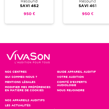
Resound
Resound
SAVI 462
SAVI 461
950 €
950 €
NOS CENTRES
GUIDE APPAREIL AUDITIF
QUI SOMMES-NOUS ?
VOTRE AUDITION
MENTIONS LÉGALES
COMITÉ D'EXPERTS
AUDIOLOGIE
MODIFIER MES PRÉFÉRENCES
EN MATIÈRE DE COOKIES
NOUS REJOINDRE
NOS APPAREILS AUDITIFS
LES ACTUALITÉS