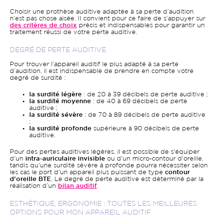
Choisir une prothèse auditive adaptée à sa perte d’audition
n’est pas chose aisée. Il convient pour ce faire de s’appuyer sur
des critères de choix
précis et indispensables pour garantir un
traitement réussi de votre perte auditive.
DEGRÉ DE PERTE AUDITIVE
Pour trouver l’appareil auditif le plus adapté à sa perte
d’audition, il est indispensable de prendre en compte votre
degré de surdité :
la surdité légère
: de 20 à 39 décibels de perte auditive ;
la surdité moyenne
: de 40 à 69 décibels de perte
auditive ;
la surdité sévère
: de 70 à 89 décibels de perte auditive
;
la surdité profonde
supérieure à 90 décibels de perte
auditive.
Pour des pertes auditives légères, il est possible de s'équiper
d'un
intra-auriculaire invisible
ou d'un micro-contour d'oreille,
tandis qu'une surdité sévère à profonde pourra nécessiter selon
les cas le port d'un appareil plus puissant de type
contour
d'oreille BTE
. Le degré de perte auditive est déterminé par la
réalisation d’un
bilan auditif
.
ESTHÉTIQUE, ERGONOMIE : TOUTES LES MEILLEURES
OPTIONS POUR MON APPAREIL AUDITIF