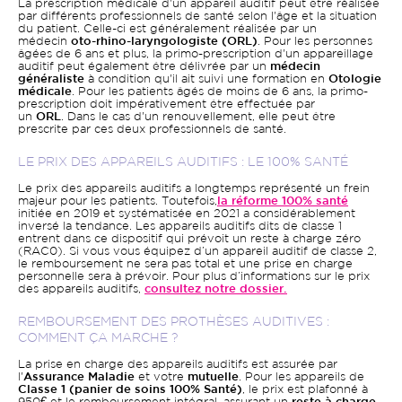
La prescription médicale d'un appareil auditif peut être réalisée
par différents professionnels de santé selon l'âge et la situation
du patient. Celle-ci est généralement réalisée par un
médecin
oto-rhino-laryngologiste (ORL)
. Pour les personnes
âgées de 6 ans et plus, la primo-prescription d'un appareillage
auditif peut également être délivrée par un
médecin
généraliste
à condition qu'il ait suivi une formation en
Otologie
médicale
. Pour les patients âgés de moins de 6 ans, la primo-
prescription doit impérativement être effectuée par
un
ORL
. Dans le cas d'un renouvellement, elle peut être
prescrite par ces deux professionnels de santé.
LE PRIX DES APPAREILS AUDITIFS : LE 100% SANTÉ
Le prix des appareils auditifs a longtemps représenté un frein
majeur pour les patients. Toutefois,
la réforme 100% santé
initiée en 2019 et systématisée en 2021 a considérablement
inversé la tendance. Les appareils auditifs dits de classe 1
entrent dans ce dispositif qui prévoit un reste à charge zéro
(RAC0). Si vous vous équipez d’un appareil auditif de classe 2,
le remboursement ne sera pas total et une prise en charge
personnelle sera à prévoir. Pour plus d’informations sur le prix
des appareils auditifs,
consultez notre dossier.
REMBOURSEMENT DES PROTHÈSES AUDITIVES :
COMMENT ÇA MARCHE ?
La prise en charge des appareils auditifs est assurée par
l'
Assurance Maladie
et votre
mutuelle
. Pour les appareils de
Classe 1 (panier de soins 100% Santé)
, le prix est plafonné à