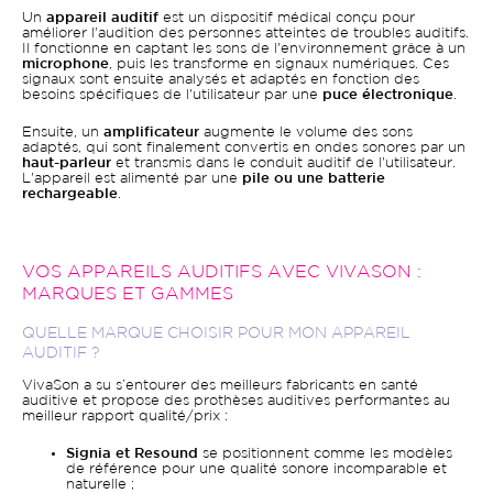
Un
appareil auditif
est un dispositif médical conçu pour
améliorer l'audition des personnes atteintes de troubles auditifs.
Il fonctionne en captant les sons de l'environnement grâce à un
microphone
, puis les transforme en signaux numériques. Ces
signaux sont ensuite analysés et adaptés en fonction des
besoins spécifiques de l'utilisateur par une
puce électronique
.
Ensuite, un
amplificateur
augmente le volume des sons
adaptés, qui sont finalement convertis en ondes sonores par un
haut-parleur
et transmis dans le conduit auditif de l'utilisateur.
L'appareil est alimenté par une
pile ou une batterie
rechargeable
.
VOS APPAREILS AUDITIFS AVEC VIVASON :
MARQUES ET GAMMES
QUELLE MARQUE CHOISIR POUR MON APPAREIL
AUDITIF ?
VivaSon a su s’entourer des meilleurs fabricants en santé
auditive et propose des prothèses auditives performantes au
meilleur rapport qualité/prix :
Signia et Resound
se positionnent comme les modèles
de référence pour une qualité sonore incomparable et
naturelle ;