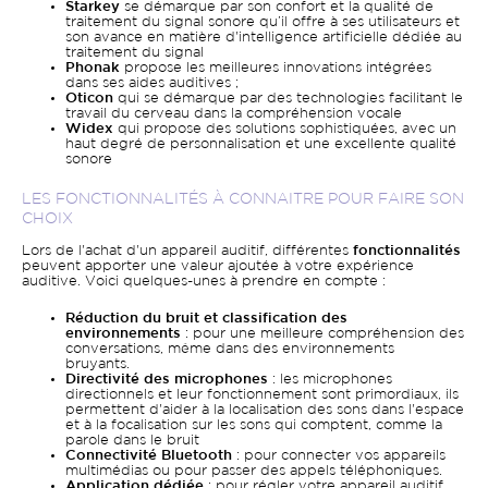
Starkey
se démarque par son confort et la qualité de
traitement du signal sonore qu’il offre à ses utilisateurs et
son avance en matière d'intelligence artificielle dédiée au
traitement du signal
Phonak
propose les meilleures innovations intégrées
dans ses aides auditives ;
Oticon
qui se démarque par des technologies facilitant le
travail du cerveau dans la compréhension vocale
Widex
qui propose des solutions sophistiquées, avec un
haut degré de personnalisation et une excellente qualité
sonore
LES FONCTIONNALITÉS À CONNAITRE POUR FAIRE SON
CHOIX
Lors de l'achat d'un appareil auditif, différentes
fonctionnalités
peuvent apporter une valeur ajoutée à votre expérience
auditive. Voici quelques-unes à prendre en compte :
Réduction du bruit et classification des
environnements
: pour une meilleure compréhension des
conversations, même dans des environnements
bruyants.
Directivité des microphones
: les microphones
directionnels et leur fonctionnement sont primordiaux, ils
permettent d'aider à la localisation des sons dans l'espace
et à la focalisation sur les sons qui comptent, comme la
parole dans le bruit
Connectivité Bluetooth
: pour connecter vos appareils
multimédias ou pour passer des appels téléphoniques.
Application dédiée
: pour régler votre appareil auditif,