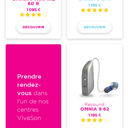
60 R
1 195 €
1 095 €
DÉCOUVRIR
DÉCOUVRIR
Prendre
rendez-
vous
dans
l'un de nos
Resound
OMNIA 9 62
centres
1 195 €
VivaSon