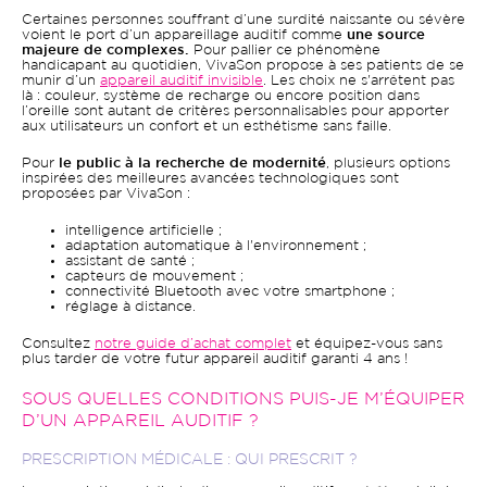
Certaines personnes souffrant d’une surdité naissante ou sévère
voient le port d’un appareillage auditif comme
une source
majeure de complexes.
Pour pallier ce phénomène
handicapant au quotidien, VivaSon propose à ses patients de se
munir d’un
appareil auditif invisible
. Les choix ne s'arrêtent pas
là : couleur, système de recharge ou encore position dans
l’oreille sont autant de critères personnalisables pour apporter
aux utilisateurs un confort et un esthétisme sans faille.
Pour
le public à la recherche de modernité
, plusieurs options
inspirées des meilleures avancées technologiques sont
proposées par VivaSon :
intelligence artificielle ;
adaptation automatique à l'environnement ;
assistant de santé ;
capteurs de mouvement ;
connectivité Bluetooth avec votre smartphone ;
réglage à distance.
Consultez
notre guide d’achat complet
et équipez-vous sans
plus tarder de votre futur appareil auditif garanti 4 ans !
SOUS QUELLES CONDITIONS PUIS-JE M’ÉQUIPER
D’UN APPAREIL AUDITIF ?
PRESCRIPTION MÉDICALE : QUI PRESCRIT ?