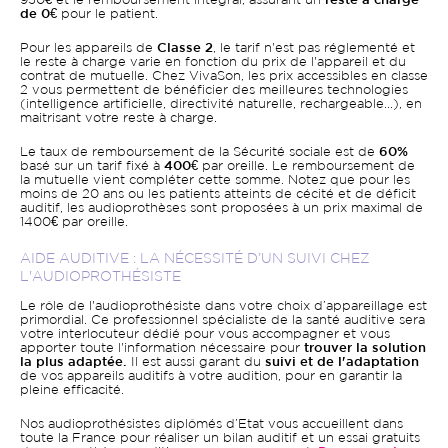
950€ et le remboursement intégral, assurant un
reste à charge
de 0€
pour le patient.
Pour les appareils de
Classe 2
, le tarif n'est pas réglementé et
le reste à charge varie en fonction du prix de l'appareil et du
contrat de mutuelle. Chez VivaSon, les prix accessibles en classe
2 vous permettent de bénéficier des meilleures technologies
(intelligence artificielle, directivité naturelle, rechargeable...), en
maitrisant votre reste à charge.
Le taux de remboursement de la Sécurité sociale est de
60%
basé sur un tarif fixé à
400€
par oreille. Le remboursement de
la mutuelle vient compléter cette somme. Notez que pour les
moins de 20 ans ou les patients atteints de cécité et de déficit
auditif, les audioprothèses sont proposées à un prix maximal de
1400€ par oreille.
AIDE AUDITIVE : LA NÉCESSITÉ D’UN SUIVI CHEZ
L'AUDIOPROTHÉSISTE
Le rôle de l'audioprothésiste dans votre choix d’appareillage est
primordial. Ce professionnel spécialiste de la santé auditive sera
votre interlocuteur dédié pour vous accompagner et vous
apporter toute l'information nécessaire pour
trouver la solution
la plus adaptée.
Il est aussi garant du
suivi et de l'adaptation
de vos appareils auditifs à votre audition, pour en garantir la
pleine efficacité.
Nos audioprothésistes diplômés d’Etat vous accueillent dans
toute la France pour réaliser un bilan auditif et un essai gratuits