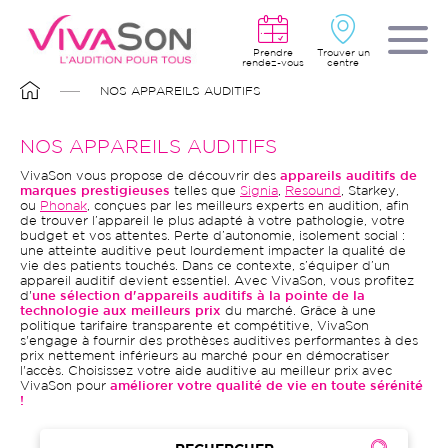
Aller
au
contenu
principal
Prendre
Trouver un
rendez-vous
centre
FIL
NOS APPAREILS AUDITIFS
D'ARIANE
NOS APPAREILS AUDITIFS
VivaSon vous propose de découvrir des
appareils auditifs de
marques prestigieuses
telles que
Signia
,
Resound
, Starkey,
ou
Phonak
, conçues par les meilleurs experts en audition, afin
de trouver l’appareil le plus adapté à votre pathologie, votre
budget et vos attentes. Perte d’autonomie, isolement social :
une atteinte auditive peut lourdement impacter la qualité de
vie des patients touchés. Dans ce contexte, s’équiper d’un
appareil auditif devient essentiel. Avec VivaSon, vous profitez
d'
une sélection d'appareils auditifs à la pointe de la
technologie aux meilleurs prix
du marché. Grâce à une
politique tarifaire transparente et compétitive, VivaSon
s'engage à fournir des prothèses auditives performantes à des
prix nettement inférieurs au marché pour en démocratiser
l'accès. Choisissez votre aide auditive au meilleur prix avec
VivaSon pour
améliorer votre qualité de vie en toute sérénité
!