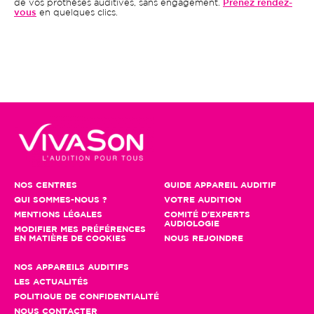
de vos prothèses auditives, sans engagement.
Prenez rendez-
vous
en quelques clics.
NOS CENTRES
GUIDE APPAREIL AUDITIF
QUI SOMMES-NOUS ?
VOTRE AUDITION
MENTIONS LÉGALES
COMITÉ D'EXPERTS
AUDIOLOGIE
MODIFIER MES PRÉFÉRENCES
EN MATIÈRE DE COOKIES
NOUS REJOINDRE
NOS APPAREILS AUDITIFS
LES ACTUALITÉS
POLITIQUE DE CONFIDENTIALITÉ
NOUS CONTACTER