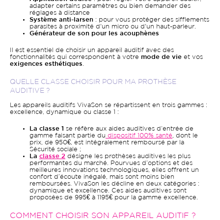
adapter certains paramètres ou bien demander des
réglages à distance
Système anti-larsen
: pour vous protéger des sifflements
parasites à proximité d'un micro ou d'un haut-parleur.
Générateur de son pour les acouphènes
Il est essentiel de choisir un appareil auditif avec des
fonctionnalités qui correspondent à votre
mode de vie
et vos
exigences esthétiques
.
QUELLE CLASSE CHOISIR POUR MA PROTHÈSE
AUDITIVE ?
Les appareils auditifs VivaSon se répartissent en trois gammes :
excellence, dynamique ou classe 1 :
La classe 1
se réfère aux aides auditives d‘entrée de
gamme faisant partie du
dispositif 100% santé
, dont le
prix, de 950€, est intégralement remboursé par la
Sécurité sociale ;
La
classe 2
désigne les prothèses auditives les plus
performantes du marché. Pourvues d’options et des
meilleures innovations technologiques, elles offrent un
confort d’écoute inégalé, mais sont moins bien
remboursées. VivaSon les décline en deux catégories :
dynamique et excellence. Ces aides auditives sont
proposées de 995€ à 1195€ pour la gamme excellence.
COMMENT CHOISIR SON APPAREIL AUDITIF ?