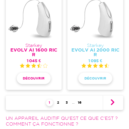
Starkey
Starkey
EVOLV AI 1600 RIC
EVOLV AI 2000 RIC
R
R
1 045 €
1 095 €
DÉCOUVRIR
DÉCOUVRIR
Pagination
Page courante
1
Page
2
Page
3
…
Dernière page
16
UN APPAREIL AUDITIF QU'EST CE QUE C'EST ?
COMMENT ÇA FONCTIONNE ?