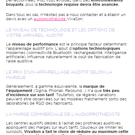
perfectionnées. Plus vous évoluez dans des
environnements
bruyants
, plus la
technologie requise devra être avancée.
Dans tous les cas, n'hésitez pas à nous contacter et à établir un
devis avec un
audioprothésiste
VivaSon.
LE NIVEAU DE TECHNOLOGIE ET LES OPTIONS DE
VOTRE APPAREIL AUDITIF
Le
niveau de performance
est le principal facteur déterminant
l'appareillage auditif prix. L'ajout d'
options technologiques
modernes (connectivité Bluetooth, rechargeabilité, intelligence
artificielle) influence naturellement le coût de fabrication de
l'aide auditive.
LE PRIX D'UN APPAREILLAGE AUDITIF SELON LA
MARQUE
Généralement, à gamme équivalente, la
marque de
l'équipement
(Signia, Phonak, Resound...) n'a que
très peu
d’incidence sur son tarif
. Toutefois, de légères variations
peuvent être observées sur les modèles fraîchement sortis des
laboratoires de R&D des fabricants.
LA MARGE COMMERCIALE DE L'AUDIOPROTHÉSISTE
Les centres auditifs dédiés à l’achat des prothèses auditives
appliquent des marges sur leurs tarifs. Soucieux de limiter les
surcoûts,
VivaSon a fait le choix de réduire au maximum cette