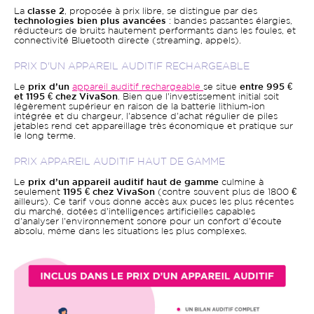
La
classe 2
, proposée à prix libre, se distingue par des
technologies bien plus avancées
: bandes passantes élargies,
réducteurs de bruits hautement performants dans les foules, et
connectivité Bluetooth directe (streaming, appels).
PRIX D'UN APPAREIL AUDITIF RECHARGEABLE
Le
prix d’un
appareil auditif rechargeable
se situe
entre 995 €
et 1195 € chez VivaSon
. Bien que l'investissement initial soit
légèrement supérieur en raison de la batterie lithium-ion
intégrée et du chargeur, l'absence d'achat régulier de piles
jetables rend cet appareillage très économique et pratique sur
le long terme.
PRIX APPAREIL AUDITIF HAUT DE GAMME
Le
prix d’un appareil auditif haut de gamme
culmine à
seulement
1195 € chez VivaSon
(contre souvent plus de 1800 €
ailleurs). Ce tarif vous donne accès aux puces les plus récentes
du marché, dotées d'intelligences artificielles capables
d'analyser l'environnement sonore pour un confort d'écoute
absolu, même dans les situations les plus complexes.
Image