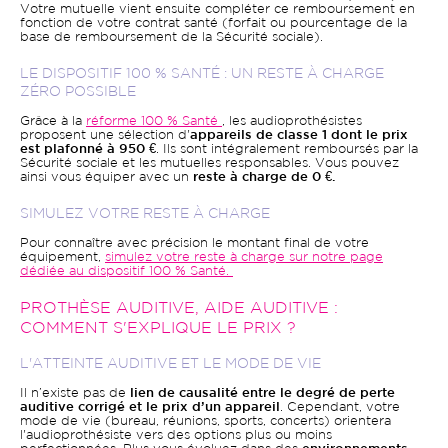
Votre mutuelle vient ensuite compléter ce remboursement en
fonction de votre contrat santé (forfait ou pourcentage de la
base de remboursement de la Sécurité sociale).
LE DISPOSITIF 100 % SANTÉ : UN RESTE À CHARGE
ZÉRO POSSIBLE
Grâce à la
réforme 100 % Santé
, les audioprothésistes
proposent une sélection d'
appareils de classe 1 dont le prix
est plafonné à 950 €
. Ils sont intégralement remboursés par la
Sécurité sociale et les mutuelles responsables. Vous pouvez
ainsi vous équiper avec un
reste à charge de 0 €.
SIMULEZ VOTRE RESTE À CHARGE
Pour connaître avec précision le montant final de votre
équipement,
simulez votre reste à charge sur notre page
dédiée au dispositif 100 % Santé.
PROTHÈSE AUDITIVE, AIDE AUDITIVE :
COMMENT S'EXPLIQUE LE PRIX ?
L'ATTEINTE AUDITIVE ET LE MODE DE VIE
Il n’existe pas de
lien de causalité entre le degré de perte
auditive corrigé et le prix d’un appareil
. Cependant, votre
mode de vie (bureau, réunions, sports, concerts) orientera
l'audioprothésiste vers des options plus ou moins