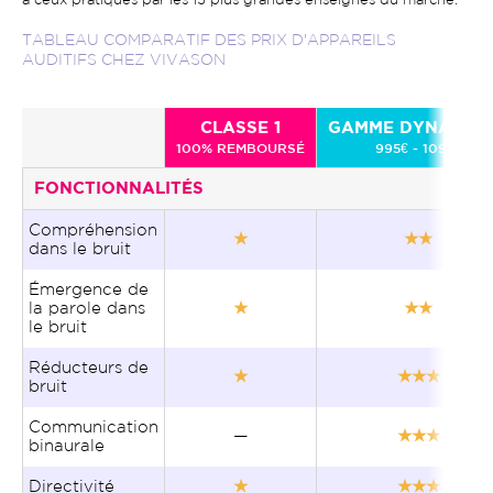
à ceux pratiqués par les 15 plus grandes enseignes du marché.
TABLEAU COMPARATIF DES PRIX D'APPAREILS
AUDITIFS CHEZ VIVASON
CLASSE 1
GAMME DYNAMIQ
100% REMBOURSÉ
995€ - 1095€
FONCTIONNALITÉS
Compréhension
★
★★
dans le bruit
Émergence de
la parole dans
★
★★
le bruit
Réducteurs de
★
★★★
bruit
Communication
—
★★★
binaurale
Directivité
★
★★★