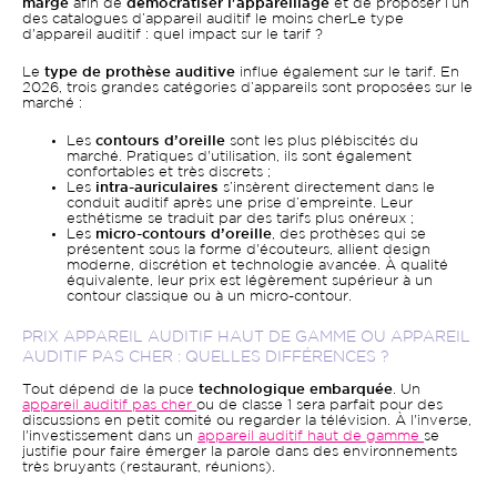
marge
afin de
démocratiser l'appareillage
et de proposer l’un
des catalogues d’appareil auditif le moins cherLe type
d'appareil auditif : quel impact sur le tarif ?
Le
type de prothèse auditive
influe également sur le tarif. En
2026, trois grandes catégories d’appareils sont proposées sur le
marché :
Les
contours d’oreille
sont les plus plébiscités du
marché. Pratiques d'utilisation, ils sont également
confortables et très discrets ;
Les
intra-auriculaires
s’insèrent directement dans le
conduit auditif après une prise d’empreinte. Leur
esthétisme se traduit par des tarifs plus onéreux ;
Les
micro-contours d’oreille
, des prothèses qui se
présentent sous la forme d'écouteurs, allient design
moderne, discrétion et technologie avancée. À qualité
équivalente, leur prix est légèrement supérieur à un
contour classique ou à un micro-contour.
PRIX APPAREIL AUDITIF HAUT DE GAMME OU APPAREIL
AUDITIF PAS CHER : QUELLES DIFFÉRENCES ?
Tout dépend de la puce
technologique embarquée
. Un
appareil auditif pas cher
ou de classe 1 sera parfait pour des
discussions en petit comité ou regarder la télévision. À l'inverse,
l'investissement dans un
appareil auditif haut de gamme
se
justifie pour faire émerger la parole dans des environnements
très bruyants (restaurant, réunions).