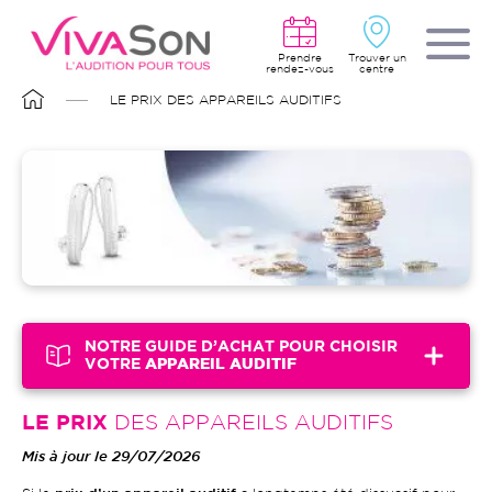
Aller
au
contenu
principal
Prendre
Trouver un
rendez-vous
centre
FIL
LE PRIX DES APPAREILS AUDITIFS
D'ARIANE
Image
NOTRE GUIDE D’ACHAT POUR CHOISIR
VOTRE
APPAREIL AUDITIF
LE PRIX
DES APPAREILS AUDITIFS
Mis à jour le 29/07/2026