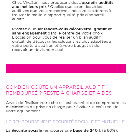
Chez VivaSon, nous proposons des
appareils auditifs
aux meilleurs prix
! Quelles que soient les aides
auditives que vous recherchez, nous vous aiderons à
trouver le meilleur rapport qualité-prix d’appareil
auditif.
Profitez d'un
1er rendez-vous découverte, gratuit et
sans engagement
dans le centre de votre choix.
L'occasion pour vous de réaliser un bilan auditif
gratuit, de découvrir les solutions les plus adaptées à
votre perte d'audition et à votre budget et de
recevoir un devis normalisé.
COMBIEN COÛTE UN APPAREIL AUDITIF
REMBOURSÉ ? RESTE À CHARGE ET AIDES
Avant de finaliser votre choix, il est essentiel de comprendre les
mécanismes de prise en charge pour évaluer le coût réel de
votre équipement.
LE REMBOURSEMENT SÉCURITÉ SOCIALE ET MUTUELLE
La
Sécurité sociale
rembourse une
base de 240 €
(à 60%).