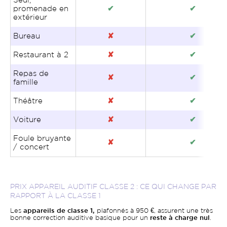
Seul,
promenade en
✔
✔
extérieur
Bureau
✘
✔
Restaurant à 2
✘
✔
Repas de
✘
✔
famille
Théâtre
✘
✔
Voiture
✘
✔
Foule bruyante
✘
✔
/ concert
PRIX APPAREIL AUDITIF CLASSE 2 : CE QUI CHANGE PAR
RAPPORT À LA CLASSE 1
Les
appareils de classe 1,
plafonnés à 950 €, assurent une très
bonne correction auditive basique pour un
reste à charge nul
.