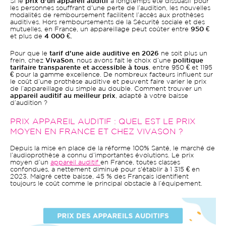
Si le
prix d’un appareil auditif
a longtemps été dissuasif pour
les personnes souffrant d'une perte de l’audition, les nouvelles
modalités de remboursement facilitent l’accès aux prothèses
auditives. Hors remboursements de la Sécurité sociale et des
mutuelles, en France, un appareillage peut coûter entre
950 €
et plus de
4 000 €.
Pour que le
tarif d’une aide auditive en 2026
ne soit plus un
frein, chez
VivaSon
, nous avons fait le choix d’une
politique
tarifaire transparente et accessible à tous
, entre 950 € et 1195
€ pour la gamme excellence. De nombreux facteurs influent sur
le coût d’une prothèse auditive et peuvent faire varier le prix
de l’appareillage du simple au double. Comment trouver un
appareil auditif au meilleur prix
, adapté à votre baisse
d’audition ?
PRIX APPAREIL AUDITIF : QUEL EST LE PRIX
MOYEN EN FRANCE ET CHEZ VIVASON ?
Depuis la mise en place de la réforme 100% Santé, le marché de
l’audioprothèse a connu d’importantes évolutions. Le prix
moyen d’un
appareil auditif
en France, toutes classes
confondues, a nettement diminué pour s'établir à 1 315 € en
2023. Malgré cette baisse, 45 % des Français identifient
toujours le coût comme le principal obstacle à l’équipement.
Image