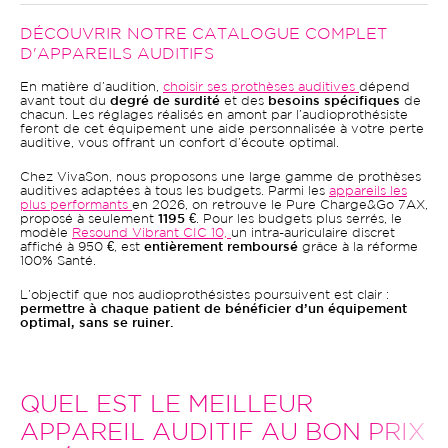
Oui, tout à fait. Opter pour un appareil auditif pas cher chez
DÉCOUVRIR NOTRE CATALOGUE COMPLET
VivaSon ne signifie pas rogner sur la qualité. Nos modèles à 950 €
D'APPAREILS AUDITIFS
ou 995 € proviennent des leaders mondiaux de l'audiologie et
garantissent d'excellentes performances de correction.
En matière d’audition,
choisir ses prothèses auditives
dépend
avant tout du
degré de surdité
et des
besoins spécifiques
de
chacun. Les réglages réalisés en amont par l’audioprothésiste
feront de cet équipement une aide personnalisée à votre perte
auditive, vous offrant un confort d’écoute optimal.
Chez VivaSon, nous proposons une large gamme de prothèses
auditives adaptées à tous les budgets. Parmi les
appareils les
plus performants
en 2026, on retrouve le Pure Charge&Go 7AX,
proposé à seulement
1195 €
. Pour les budgets plus serrés, le
modèle
Resound Vibrant CIC 10,
un intra-auriculaire discret
affiché à 950 €, est
entièrement remboursé
grâce à la réforme
100% Santé.
L’objectif que nos audioprothésistes poursuivent est clair :
permettre à chaque patient de bénéficier d’un équipement
optimal, sans se ruiner.
QUEL EST LE MEILLEUR
APPAREIL AUDITIF AU BON PRIX