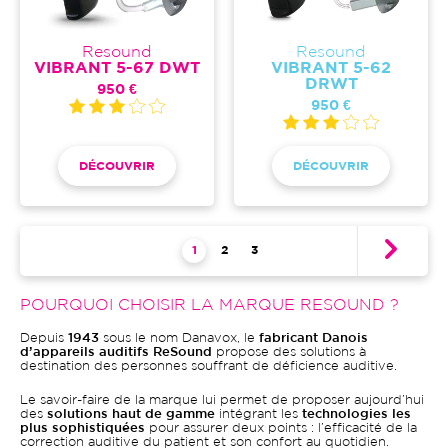
Resound
Resound
VIBRANT 5-67 DWT
VIBRANT 5-62
DRWT
950 €
950 €
DÉCOUVRIR
DÉCOUVRIR
Pagination
Page courante
1
Page
2
Page
3
POURQUOI CHOISIR LA MARQUE RESOUND ?
Depuis
1943
sous le nom Danavox, le
fabricant Danois
d’appareils auditifs ReSound
propose des solutions à
destination des personnes souffrant de déficience auditive.
Le savoir-faire de la marque lui permet de proposer aujourd’hui
des
solutions haut de gamme
intégrant les
technologies les
plus sophistiquées
pour assurer deux points : l’efficacité de la
correction auditive du patient et son confort au quotidien.