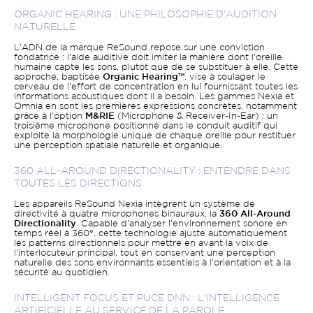
ORGANIC HEARING : UNE PHILOSOPHIE D'AUDITION
NATURELLE
L'ADN de la marque ReSound repose sur une conviction
fondatrice : l'aide auditive doit imiter la manière dont l'oreille
humaine capte les sons, plutôt que de se substituer à elle. Cette
approche, baptisée
Organic Hearing™
, vise à soulager le
cerveau de l'effort de concentration en lui fournissant toutes les
informations acoustiques dont il a besoin. Les gammes Nexia et
Omnia en sont les premières expressions concrètes, notamment
grâce à l'option
M&RIE
(Microphone & Receiver-In-Ear) : un
troisième microphone positionné dans le conduit auditif qui
exploite la morphologie unique de chaque oreille pour restituer
une perception spatiale naturelle et organique.
360 ALL-AROUND DIRECTIONALITY : ENTENDRE DANS
TOUTES LES DIRECTIONS
Les appareils ReSound Nexia intègrent un système de
directivité à quatre microphones binauraux, la
360 All-Around
Directionality
. Capable d'analyser l'environnement sonore en
temps réel à 360°, cette technologie ajuste automatiquement
les patterns directionnels pour mettre en avant la voix de
l'interlocuteur principal, tout en conservant une perception
naturelle des sons environnants essentiels à l'orientation et à la
sécurité au quotidien.
INTELLIGENT FOCUS ET PUCE DNN : L'INTELLIGENCE
ARTIFICIELLE AU SERVICE DE LA PAROLE