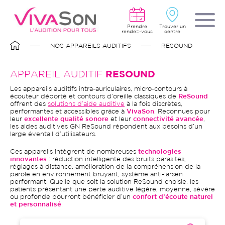
Aller
au
contenu
principal
Prendre
Trouver un
rendez-vous
centre
FIL
NOS APPAREILS AUDITIFS
RESOUND
D'ARIANE
APPAREIL AUDITIF
RESOUND
Les appareils auditifs intra-auriculaires, micro-contours à
écouteur déporté et contours d’oreille classiques de
ReSound
offrent des
solutions d’aide auditive
à la fois discrètes,
performantes et accessibles grâce à
VivaSon
. Reconnues pour
leur
excellente qualité sonore
et leur
connectivité avancée
,
les aides auditives GN ReSound répondent aux besoins d’un
large éventail d’utilisateurs.
Ces appareils intègrent de nombreuses
technologies
innovantes
: réduction intelligente des bruits parasites,
réglages à distance, amélioration de la compréhension de la
parole en environnement bruyant, système anti-larsen
performant. Quelle que soit la solution ReSound choisie, les
patients présentant une perte auditive légère, moyenne, sévère
ou profonde pourront bénéficier d’un
confort d’écoute naturel
et personnalisé
.