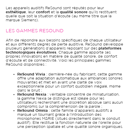
Les appareils auditifs ReSound sont réputés pour leur
esthétique
, leur
confort
et la
qualité sonore
qu’ils restituent
quelle que soit la situation d'écoute (au même titre que la
marque Siemens).
LES GAMMES RESOUND
Afin de répondre aux besoins spécifiques de chaque utilisateur
et aux différents degrés de perte auditive, ReSound développe
plusieurs générations d’appareils reposant sur des
plateformes
technologiques évolutives
. Chaque gamme apporte ses
propres innovations en matière de qualité sonore, de confort
d’écoute et de connectivité. Voici les principales gammes
ReSound disponibles :
ReSound Vivia
: dernière-née du fabricant, cette gamme
offre une adaptation automatique aux ambiances sonores
mouvantes et met en avant une clarté de voix
exceptionnelle pour un confort quotidien inégalé, même
dans le bruit ;
ReSound Nexia
: véritable concentré de miniaturisation,
la gamme Nexia se distingue est idéale pour les
utilisateurs recherchant une discrétion absolue sans aucun
compromis sur la compréhension de la parole ;
ReSound Omnia
: cette famille d'appareils auditifs a
marqué un tournant grâce à l'introduction des
microphones M&RIE (situés directement dans le conduit
auditif). Elle restitue la fonction naturelle de l'oreille pour
une perception spatiale et une qualité sonore organiques.