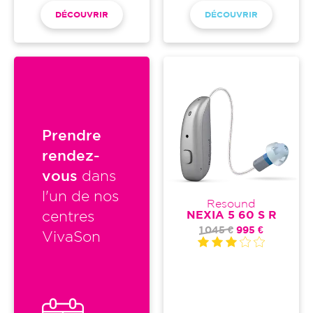
DÉCOUVRIR
DÉCOUVRIR
Prendre
rendez-
vous
dans
l'un de nos
Resound
NEXIA 5 60 S R
centres
1 045 €
995 €
VivaSon