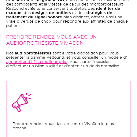
fondamentale du groupe GN
, notamment sur la miniaturisation
des composants et la vitesse de calcul des microprocesseurs.
ReSound et Beltone conservent toutefois des
identités de
marque
, des
designs de boîtiers
et des
stratégies de
traitement du signal sonore
bien distincts, offrant ainsi une
vraie diversité de choix pour répondre aux affinités de chaque
patient.
PRENDRE RENDEZ-VOUS AVEC UN
AUDIOPROTHÉSISTE VIVASON
Nos
audioprothésistes
sont à votre disposition pour vous
présenter la gamme ReSound, et vous conseiller un modèle d'
appareil auditif au meilleur prix
. Vous aurez l'occasion
d'effectuer un bilan auditif et d'obtenir un devis normalisé.
Prendre rendez-vous dans le centre VivaSon le plus
proche