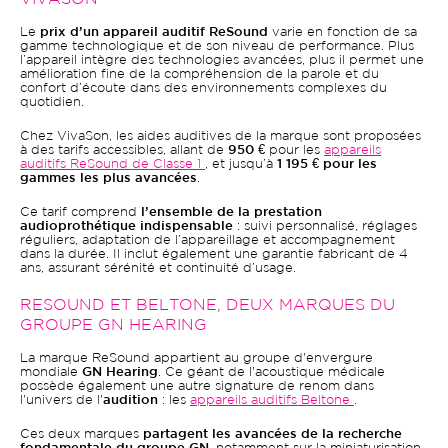
Le
prix d’un appareil auditif ReSound
varie en fonction de sa
gamme technologique et de son niveau de performance. Plus
l’appareil intègre des technologies avancées, plus il permet une
amélioration fine de la compréhension de la parole et du
confort d’écoute dans des environnements complexes du
quotidien.
Chez VivaSon, les aides auditives de la marque sont proposées
à des tarifs accessibles, allant de
950 €
pour les
appareils
auditifs ReSound de Classe 1
, et jusqu’à
1 195 € pour les
gammes les plus avancées
.
Ce tarif comprend
l’ensemble de la prestation
audioprothétique indispensable
: suivi personnalisé, réglages
réguliers, adaptation de l’appareillage et accompagnement
dans la durée. Il inclut également une garantie fabricant de 4
ans, assurant sérénité et continuité d’usage.
RESOUND ET BELTONE, DEUX MARQUES DU
GROUPE GN HEARING
La marque ReSound appartient au groupe d'envergure
mondiale
GN Hearing
. Ce géant de l'acoustique médicale
possède également une autre signature de renom dans
l'univers de l'
audition
: les
appareils auditifs Beltone
.
Ces deux marques
partagent les avancées de la recherche