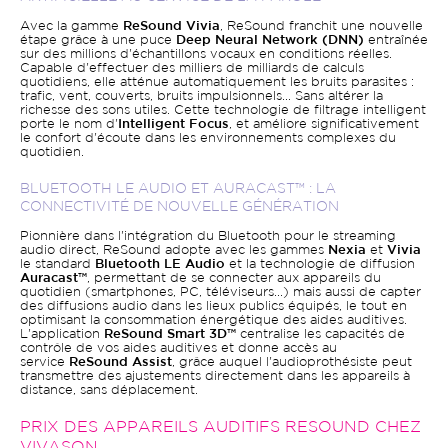
Avec la gamme
ReSound Vivia
, ReSound franchit une nouvelle
étape grâce à une puce
Deep Neural Network (DNN)
entraînée
sur des millions d'échantillons vocaux en conditions réelles.
Capable d'effectuer des milliers de milliards de calculs
quotidiens, elle atténue automatiquement les bruits parasites :
trafic, vent, couverts, bruits impulsionnels... Sans altérer la
richesse des sons utiles. Cette technologie de filtrage intelligent
porte le nom d'
Intelligent Focus
, et améliore significativement
le confort d'écoute dans les environnements complexes du
quotidien.
BLUETOOTH LE AUDIO ET AURACAST™ : LA
CONNECTIVITÉ DE NOUVELLE GÉNÉRATION
Pionnière dans l'intégration du Bluetooth pour le streaming
audio direct, ReSound adopte avec les gammes
Nexia
et
Vivia
le standard
Bluetooth LE Audio
et la technologie de diffusion
Auracast™
, permettant de se connecter aux appareils du
quotidien (smartphones, PC, téléviseurs...) mais aussi de capter
des diffusions audio dans les lieux publics équipés, le tout en
optimisant la consommation énergétique des aides auditives.
L'application
ReSound Smart 3D™
centralise les capacités de
contrôle de vos aides auditives et donne accès au
service
ReSound Assist
, grâce auquel l'audioprothésiste peut
transmettre des ajustements directement dans les appareils à
distance, sans déplacement.
PRIX DES APPAREILS AUDITIFS RESOUND CHEZ
VIVASON