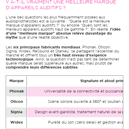
Y A-T-IL VRAIMENT UNE MEILLEURE MARQUE
D'APPAREILS AUDITIFS ?
L’une des questions les plus fréquemment posées aux
audioprothésistes est la suivante : “Quelle est la meilleure
marque d’appareils auditifs ?” ou encore “Quels sont les
meilleurs appareils auditifs haut de gamme ?”. En réalité,
l’idée
d’une “meilleure marque” absolue relève davantage du
mythe
que d’une réalité objective.
Les
six principaux fabricants mondiaux
, Phonak, Oticon,
Signia, Widex, ReSound et Starkey, se partagent l’essentiel du
marché et offrent tous un
très haut niveau d’exigence
technologique
. Ainsi, la question n’est pas tant de déterminer
quelle marque serait supérieure aux autres, mais plutôt de
comprendre leurs différences subtiles
.
Marque
Signature et atout princip
Phonak
Universalité de la connectivité et puissance de
Oticon
Scène sonore ouverte à 360° et soutien cogn
Signia
Design avant-gardiste, traitement naturel de sa prop
Widex
Pureté du son (zéro délai) et gestion avan