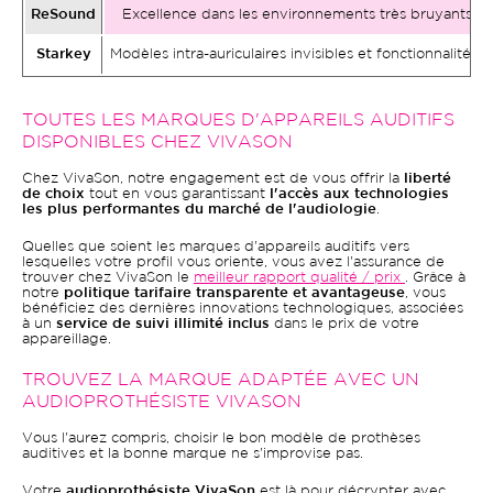
ReSound
Excellence dans les environnements très bruyants et 
Starkey
Modèles intra-auriculaires invisibles et fonctionnalités san
TOUTES LES MARQUES D'APPAREILS AUDITIFS
DISPONIBLES CHEZ VIVASON
Chez VivaSon, notre engagement est de vous offrir la
liberté
de choix
tout en vous garantissant
l'accès aux technologies
les plus performantes du marché de l'audiologie
.
Quelles que soient les marques d'appareils auditifs vers
lesquelles votre profil vous oriente, vous avez l'assurance de
trouver chez VivaSon le
meilleur rapport qualité / prix
. Grâce à
notre
politique tarifaire transparente et avantageuse
, vous
bénéficiez des dernières innovations technologiques, associées
à un
service de suivi illimité inclus
dans le prix de votre
appareillage.
TROUVEZ LA MARQUE ADAPTÉE AVEC UN
AUDIOPROTHÉSISTE VIVASON
Vous l'aurez compris, choisir le bon modèle de prothèses
auditives et la bonne marque ne s'improvise pas.
Votre
audioprothésiste VivaSon
est là pour décrypter avec