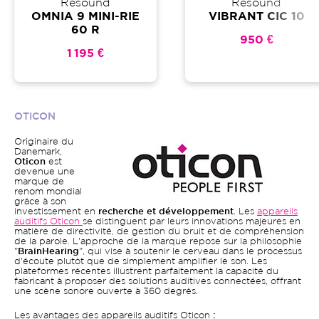
Resound
Resound
OMNIA 9 MINI-RIE
VIBRANT CIC 10
60 R
950 €
1 195 €
OTICON
Originaire du
Danemark,
Oticon
est
devenue une
marque de
renom mondial
grâce à son
investissement en
recherche et développement
. Les
appareils
auditifs Oticon
se distinguent par leurs innovations majeures en
matière de directivité, de gestion du bruit et de compréhension
de la parole. L'approche de la marque repose sur la philosophie
"
BrainHearing
", qui vise à soutenir le cerveau dans le processus
d'écoute plutôt que de simplement amplifier le son. Les
plateformes récentes illustrent parfaitement la capacité du
fabricant à proposer des solutions auditives connectées, offrant
une scène sonore ouverte à 360 degrés.
Les avantages des appareils auditifs Oticon
: