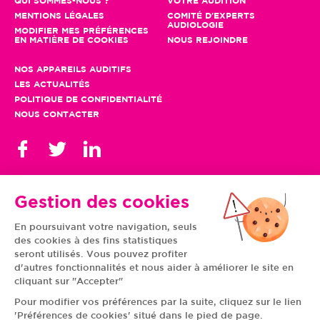
QUI SOMMES-NOUS ?
VOTRE AUDITION
MENTIONS LÉGALES
COMITÉ D'EXPERTS
AUDIOLOGIE
MODIFIER MES PRÉFÉRENCES
EN MATIÈRE DE COOKIES
NOUS REJOINDRE
NOS APPAREILS AUDITIFS
LES ACTUALITÉS
POLITIQUE DE CONFIDENTIALITÉ
NOUS CONTACTER
Gestion des cookies
En poursuivant votre navigation, seuls
TOUS NOS CENTRES
des cookies à des fins statistiques
AUVERGNE-RHÔNE-
CENTRE-VAL DE LOIRE
ALPES
GRAND EST
seront utilisés. Vous pouvez profiter
BOURGOGNE-
ÎLE-DE-FRANCE
d'autres fonctionnalités et nous aider à améliorer le site en
FRANCHE-COMTÉ
BRETAGNE
cliquant sur "Accepter"
HAUTS-DE-FRANCE
NOUVELLE-AQUITAINE
NORMANDIE
PAYS DE LA LOIRE
Pour modifier vos préférences par la suite, cliquez sur le lien
OCCITANIE
PROVENCE-ALPES-
'Préférences de cookies' situé dans le pied de page.
CÔTE D'AZUR