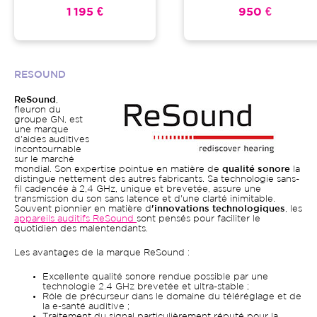
1 195 €
950 €
RESOUND
ReSound
,
fleuron du
groupe GN, est
une marque
d'aides auditives
incontournable
sur le marché
mondial. Son expertise pointue en matière de
qualité sonore
la
distingue nettement des autres fabricants. Sa technologie sans-
fil cadencée à 2,4 GHz, unique et brevetée, assure une
transmission du son sans latence et d'une clarté inimitable.
Souvent pionnier en matière d
'innovations technologiques
, les
appareils auditifs ReSound
sont pensés pour faciliter le
quotidien des malentendants.
Les avantages de la marque ReSound :
Excellente qualité sonore rendue possible par une
technologie 2.4 GHz brevetée et ultra-stable ;
Rôle de précurseur dans le domaine du téléréglage et de
la e-santé auditive ;
Traitement du signal particulièrement réputé pour la