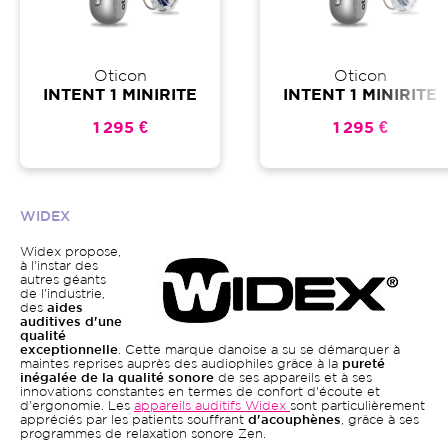
Oticon
Oticon
INTENT 1 MINIRITE
INTENT 1 MINIRITE
1 295 €
1 295 €
WIDEX
Widex propose,
à l'instar des
autres géants
de l'industrie,
des
aides
auditives d'une
qualité
exceptionnelle
. Cette marque danoise a su se démarquer à
maintes reprises auprès des audiophiles grâce à la
pureté
inégalée de la qualité sonore
de ses appareils et à ses
innovations constantes en termes de confort d'écoute et
d'ergonomie. Les
appareils auditifs Widex
sont particulièrement
appréciés par les patients souffrant
d'acouphènes
, grâce à ses
programmes de relaxation sonore Zen.