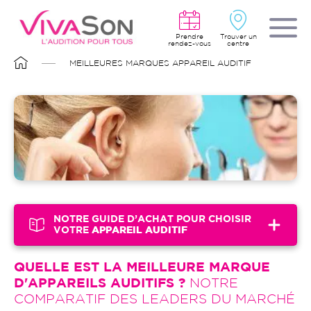
Aller
au
contenu
principal
Prendre
Trouver un
rendez-vous
centre
FIL
MEILLEURES MARQUES APPAREIL AUDITIF
D'ARIANE
Image
NOTRE GUIDE D’ACHAT POUR CHOISIR
VOTRE
APPAREIL AUDITIF
QUELLE EST LA MEILLEURE MARQUE
D'APPAREILS AUDITIFS ?
NOTRE
COMPARATIF DES LEADERS DU MARCHÉ