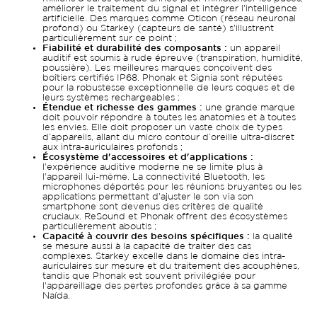
améliorer le traitement du signal et intégrer l'intelligence
artificielle. Des marques comme Oticon (réseau neuronal
profond) ou Starkey (capteurs de santé) s'illustrent
particulièrement sur ce point ;
Fiabilité et durabilité des composants :
un appareil
auditif est soumis à rude épreuve (transpiration, humidité,
poussière). Les meilleures marques conçoivent des
boîtiers certifiés IP68. Phonak et Signia sont réputées
pour la robustesse exceptionnelle de leurs coques et de
leurs systèmes rechargeables ;
Étendue et richesse des gammes :
une grande marque
doit pouvoir répondre à toutes les anatomies et à toutes
les envies. Elle doit proposer un vaste choix de types
d’appareils, allant du micro contour d’oreille ultra-discret
aux intra-auriculaires profonds ;
Écosystème d'accessoires et d'applications :
l'expérience auditive moderne ne se limite plus à
l'appareil lui-même. La connectivité Bluetooth, les
microphones déportés pour les réunions bruyantes ou les
applications permettant d'ajuster le son via son
smartphone sont devenus des critères de qualité
cruciaux. ReSound et Phonak offrent des écosystèmes
particulièrement aboutis ;
Capacité à couvrir des besoins spécifiques :
la qualité
se mesure aussi à la capacité de traiter des cas
complexes. Starkey excelle dans le domaine des intra-
auriculaires sur mesure et du traitement des acouphènes,
tandis que Phonak est souvent privilégiée pour
l'appareillage des pertes profondes grâce à sa gamme
Naída.