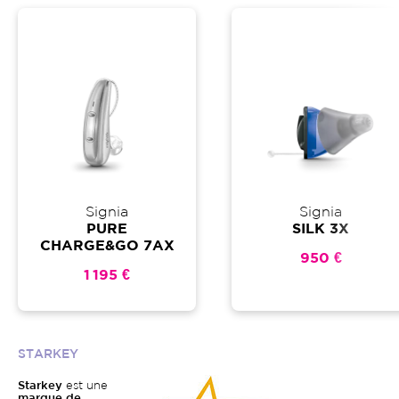
Signia
Signia
PURE
SILK 3X
CHARGE&GO 7AX
950 €
1 195 €
STARKEY
Starkey
est une
marque de