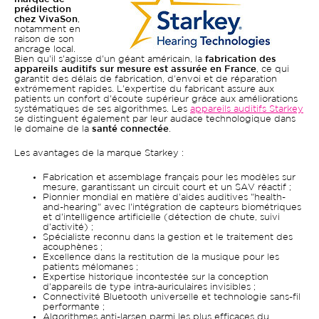
prédilection
chez VivaSon
,
notamment en
raison de son
ancrage local.
Bien qu'il s'agisse d'un géant américain, la
fabrication des
appareils auditifs sur mesure est assurée en France
, ce qui
garantit des délais de fabrication, d'envoi et de réparation
extrêmement rapides. L'expertise du fabricant assure aux
patients un confort d'écoute supérieur grâce aux améliorations
systématiques de ses algorithmes. Les
appareils auditifs Starkey
se distinguent également par leur audace technologique dans
le domaine de la
santé connectée
.
Les avantages de la marque Starkey :
Fabrication et assemblage français pour les modèles sur
mesure, garantissant un circuit court et un SAV réactif ;
Pionnier mondial en matière d'aides auditives "health-
and-hearing" avec l'intégration de capteurs biométriques
et d'intelligence artificielle (détection de chute, suivi
d'activité) ;
Spécialiste reconnu dans la gestion et le traitement des
acouphènes ;
Excellence dans la restitution de la musique pour les
patients mélomanes ;
Expertise historique incontestée sur la conception
d'appareils de type intra-auriculaires invisibles ;
Connectivité Bluetooth universelle et technologie sans-fil
performante ;
Algorithmes anti-larsen parmi les plus efficaces du