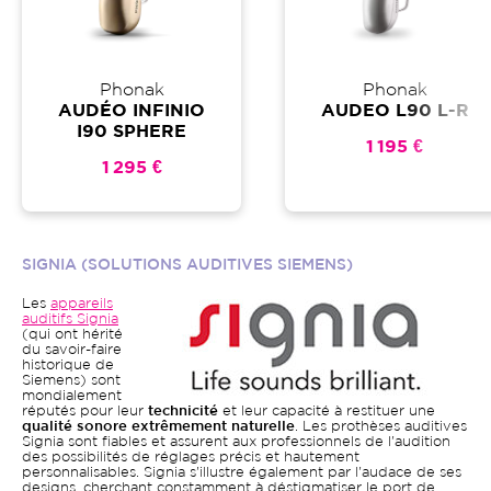
Phonak
Phonak
AUDÉO INFINIO
AUDEO L90 L-R
I90 SPHERE
1 195 €
1 295 €
SIGNIA (SOLUTIONS AUDITIVES SIEMENS)
Les
appareils
auditifs Signia
(qui ont hérité
du savoir-faire
historique de
Siemens) sont
mondialement
réputés pour leur
technicité
et leur capacité à restituer une
qualité sonore extrêmement naturelle
. Les prothèses auditives
Signia sont fiables et assurent aux professionnels de l'audition
des possibilités de réglages précis et hautement
personnalisables. Signia s'illustre également par l'audace de ses
designs, cherchant constamment à déstigmatiser le port de