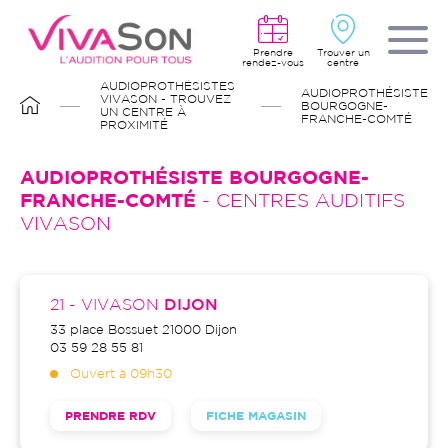
Aller
au
contenu
principal
Prendre
Trouver un
rendez-vous
centre
FIL
AUDIOPROTHÉSISTES
AUDIOPROTHÉSISTE
D'ARIANE
VIVASON - TROUVEZ
BOURGOGNE-
UN CENTRE À
FRANCHE-COMTÉ
PROXIMITÉ
AUDIOPROTHÉSISTE BOURGOGNE-
FRANCHE-COMTÉ
- CENTRES AUDITIFS
VIVASON
Boutiques
21 - VIVASON
DIJON
33 place Bossuet
21000
Dijon
03 59 28 55 81
Ouvert à 09h30
PRENDRE RDV
FICHE MAGASIN