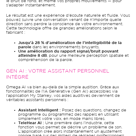
le bruit de fond, et même vos propres mouvements — pour
s'adapter instantanément.
Le résultat est une expérience d'écoute naturelle et fluide. Vous
pouvez suivre une conversation venant de n'importe quelle
direction sans perdre la conscience de votre environnement.
Cette technologie offre de grandes améliorations selon le
fabricant :
Jusqu'à 28 % d'amélioration de l'intelligibilité de la
parole
dans les environnements bruyants.
Une amélioration du rapport signal/bruit pouvant
atteindre 8 dB
, pour une meilleure perception spatiale et
compréhension de la parole.
GEN AI : VOTRE ASSISTANT PERSONNEL
INTÉGRÉ
Omega AI va bien au-delà de la simple audition. Grâce aux
fonctionnalités de l'IA Générative (Gen AI) accessibles via
l'application My Starkey, vos aides auditives deviennent de
véritables assistants personnels :
Assistant Intelligent :
Posez des questions, changez de
programme ou programmez des rappels en utilisant
simplement votre voix, en mode mains libres.
TeleHear AI :
Une première dans l'industrie, cette
fonction vous permet de décrire un problème de son.
L'application crée alors instantanément un ajustement
sonore basé sur des milliers de réglages professionnels,