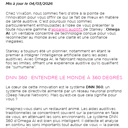
Mis à jour le 04/03/2026
Chez VivaSon, nous sommes fiers d'être à la pointe de
l'innovation pour vous offrir ce qui se fait de mieux en matière
de santé auditive. C'est pourquoi nous sommes
particulièrement enthousiastes à l'idée de vous présenter la
toute nouvelle gamme d'
appareils auditifs
de Starkey :
Omega
AI
. Un véritable concentré de technologie conçue pour vous
reconnecter au monde avec une clarté et une confiance
inégalées.
Starkey a toujours été un pionnier, notamment en étant le
premier à intégrer l'intelligence artificielle dans les aides
auditives. Avec Omega AI, le fabricant repousse une nouvelle
fois les limites, offrant une expérience auditive qu'ils qualifient
de "surhumaine".
DNN 360 : ENTENDRE LE MONDE À 360 DEGRÉS
Le cœur de cette innovation est le système
DNN 360
, un
système de directivité alimenté par un réseau neuronal profond
(Deep Neural Network). Mais qu'est-ce que cela signifie pour
vous ?
Imaginez-vous dans un restaurant animé. Les aides auditives
traditionnelles se concentrent souvent sur la personne en face
de vous, en atténuant les sons environnants. Le système DNN
360 d'Omega AI est bien plus intelligent. Il détecte et analyse
en continu les sons importants tout autour de vous — la parole,