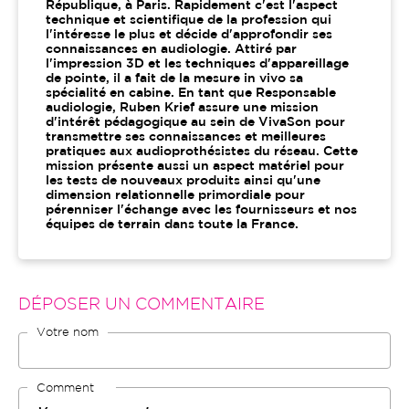
République, à Paris. Rapidement c'est l'aspect
technique et scientifique de la profession qui
l'intéresse le plus et décide d'approfondir ses
connaissances en audiologie. Attiré par
l'impression 3D et les techniques d'appareillage
de pointe, il a fait de la mesure in vivo sa
spécialité en cabine. En tant que Responsable
audiologie, Ruben Krief assure une mission
d'intérêt pédagogique au sein de VivaSon pour
transmettre ses connaissances et meilleures
pratiques aux audioprothésistes du réseau. Cette
mission présente aussi un aspect matériel pour
les tests de nouveaux produits ainsi qu'une
dimension relationnelle primordiale pour
pérenniser l'échange avec les fournisseurs et nos
équipes de terrain dans toute la France.
DÉPOSER UN COMMENTAIRE
Votre nom
Comment