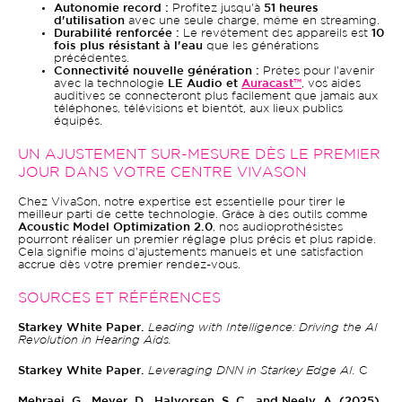
Autonomie record :
Profitez jusqu'à
51 heures
d'utilisation
avec une seule charge, même en streaming.
Durabilité renforcée :
Le revêtement des appareils est
10
fois plus résistant à l'eau
que les générations
précédentes.
Connectivité nouvelle génération :
Prêtes pour l'avenir
avec la technologie
LE Audio et
Auracast™
, vos aides
auditives se connecteront plus facilement que jamais aux
téléphones, télévisions et bientôt, aux lieux publics
équipés.
UN AJUSTEMENT SUR-MESURE DÈS LE PREMIER
JOUR DANS VOTRE CENTRE VIVASON
Chez VivaSon, notre expertise est essentielle pour tirer le
meilleur parti de cette technologie. Grâce à des outils comme
Acoustic Model Optimization 2.0
, nos audioprothésistes
pourront réaliser un premier réglage plus précis et plus rapide.
Cela signifie moins d'ajustements manuels et une satisfaction
accrue dès votre premier rendez-vous.
SOURCES ET RÉFÉRENCES
Starkey White Paper.
Leading with Intelligence: Driving the AI
Revolution in Hearing Aids.
Starkey White Paper.
Leveraging DNN in Starkey Edge AI.
C
Mehraei, G., Meyer, D., Halvorsen, S. C., and Neely, A. (2025).