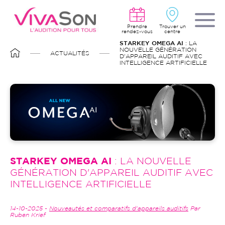
Aller
au
contenu
principal
Prendre
Trouver un
rendez-vous
centre
FIL
STARKEY OMEGA AI
: LA
D'ARIANE
NOUVELLE GÉNÉRATION
ACTUALITÉS
D'APPAREIL AUDITIF AVEC
INTELLIGENCE ARTIFICIELLE
STARKEY OMEGA AI
: LA NOUVELLE
GÉNÉRATION D'APPAREIL AUDITIF AVEC
INTELLIGENCE ARTIFICIELLE
14-10-2025 -
Nouveautés et comparatifs d'appareils auditifs
Par
Ruben Krief