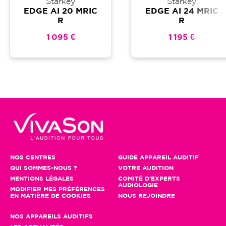
Starkey
Starkey
EDGE AI 20 MRIC
EDGE AI 24 MRIC
R
R
1 095 €
1 195 €
NOS CENTRES
GUIDE APPAREIL AUDITIF
QUI SOMMES-NOUS ?
VOTRE AUDITION
MENTIONS LÉGALES
COMITÉ D'EXPERTS
AUDIOLOGIE
MODIFIER MES PRÉFÉRENCES
EN MATIÈRE DE COOKIES
NOUS REJOINDRE
NOS APPAREILS AUDITIFS