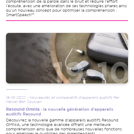
compréhension de la parole dans le bruit et réduire l’effort
l’écoute, avec une amélioration de ses technologies phares ainsi
qu’un nouveau concept pour optimiser la compréhension :
SmartSpeech™.
Image
19-10-2022 - Nouveautés et comparatifs d'appareils auditifs Par
Marcel Ben Soussan
Resound Omnia
: la nouvelle génération d'appareils
auditifs Resound
Découvrez la nouvelle gamme d'appareils auditifs Resound
OMNIA, une technologie avancée offrant une meilleure
compréhension ainsi que de nombreuses nouvelles fonctions
pour améliorer le quotidien des malentendants.