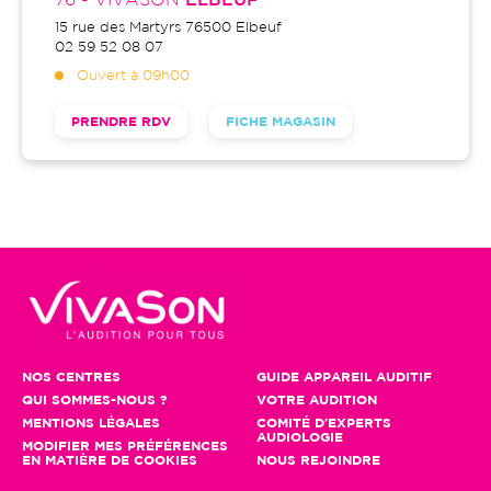
76 - VIVASON
ELBEUF
15 rue des Martyrs
76500
Elbeuf
02 59 52 08 07
Ouvert à 09h00
PRENDRE RDV
FICHE MAGASIN
NOS CENTRES
GUIDE APPAREIL AUDITIF
QUI SOMMES-NOUS ?
VOTRE AUDITION
MENTIONS LÉGALES
COMITÉ D'EXPERTS
AUDIOLOGIE
MODIFIER MES PRÉFÉRENCES
EN MATIÈRE DE COOKIES
NOUS REJOINDRE