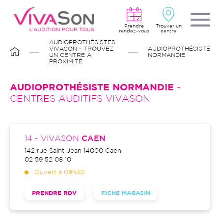
Aller
au
contenu
principal
Prendre
Trouver un
rendez-vous
centre
FIL
AUDIOPROTHÉSISTES
D'ARIANE
VIVASON - TROUVEZ
AUDIOPROTHÉSISTE
UN CENTRE À
NORMANDIE
PROXIMITÉ
AUDIOPROTHÉSISTE NORMANDIE
-
CENTRES AUDITIFS VIVASON
Boutiques
14 - VIVASON
CAEN
142 rue Saint-Jean
14000
Caen
02 59 52 08 10
Ouvert à 09h30
PRENDRE RDV
FICHE MAGASIN