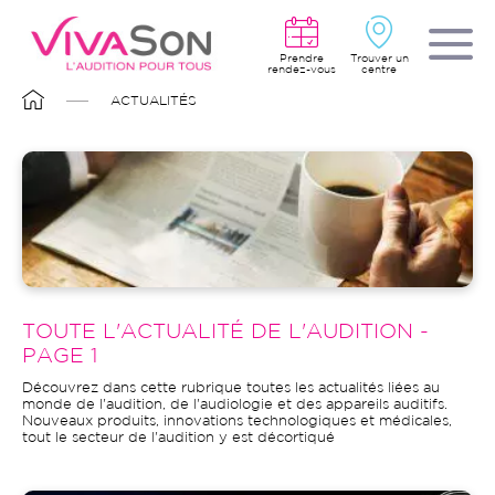
Aller
au
contenu
principal
Prendre
Trouver un
rendez-vous
centre
FIL
ACTUALITÉS
D'ARIANE
Image
TOUTE L'ACTUALITÉ DE L'AUDITION -
PAGE 1
Découvrez dans cette rubrique toutes les actualités liées au
monde de l'audition, de l'audiologie et des appareils auditifs.
Nouveaux produits, innovations technologiques et médicales,
tout le secteur de l'audition y est décortiqué