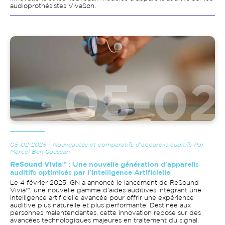
audioprothésistes VivaSon.
Image
05-02-2025 - Nouveautés et comparatifs d'appareils auditifs Par
Marcel Ben Soussan
ReSound Vivia™
: Une nouvelle génération d’appareils
auditifs optimisés par l’Intelligence Artificielle
Le 4 février 2025, GN a annoncé le lancement de ReSound
Vivia™, une nouvelle gamme d’aides auditives intégrant une
intelligence artificielle avancée pour offrir une expérience
auditive plus naturelle et plus performante. Destinée aux
personnes malentendantes, cette innovation repose sur des
avancées technologiques majeures en traitement du signal,