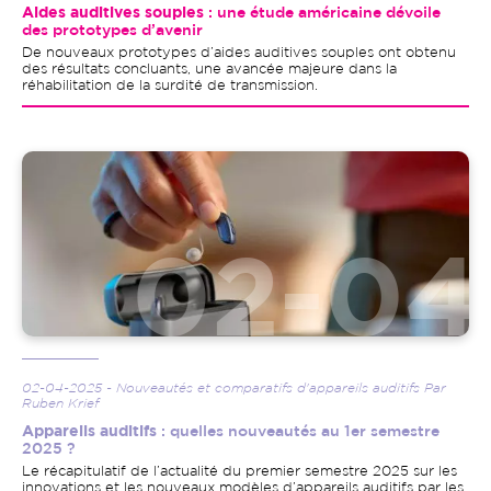
Aides auditives souples
: une étude américaine dévoile
des prototypes d’avenir
De nouveaux prototypes d’aides auditives souples ont obtenu
des résultats concluants, une avancée majeure dans la
réhabilitation de la surdité de transmission.
Image
02-04-2025 - Nouveautés et comparatifs d'appareils auditifs Par
Ruben Krief
Appareils auditifs
: quelles nouveautés au 1er semestre
2025 ?
Le récapitulatif de l’actualité du premier semestre 2025 sur les
innovations et les nouveaux modèles d’appareils auditifs par les