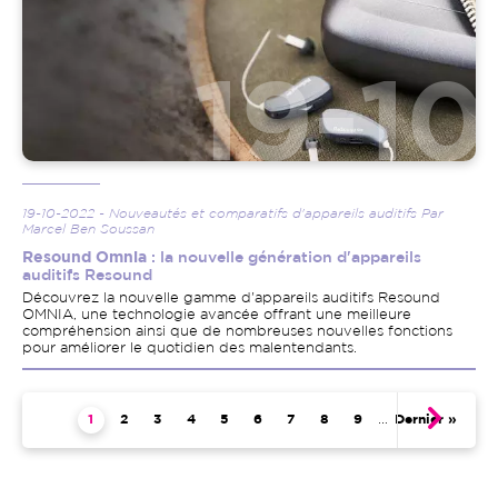
19-10-2022 - Nouveautés et comparatifs d'appareils auditifs Par
Marcel Ben Soussan
Resound Omnia
: la nouvelle génération d'appareils
auditifs Resound
Découvrez la nouvelle gamme d'appareils auditifs Resound
OMNIA, une technologie avancée offrant une meilleure
compréhension ainsi que de nombreuses nouvelles fonctions
pour améliorer le quotidien des malentendants.
Pagination
Page courante
1
Page
2
Page
3
Page
4
Page
5
Page
6
Page
7
Page
8
Page
9
…
Dernière page
Dernier »