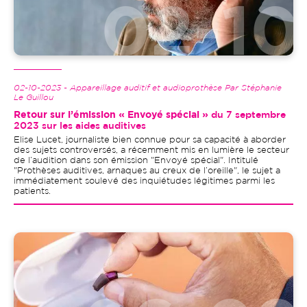
02-10-2023 - Appareillage auditif et audioprothèse Par Stéphanie
Le Guillou
Retour sur l’émission « Envoyé spécial »
du 7 septembre
2023 sur les aides auditives
Elise Lucet, journaliste bien connue pour sa capacité à aborder
des sujets controversés, a récemment mis en lumière le secteur
de l’audition dans son émission "Envoyé spécial". Intitulé
"Prothèses auditives, arnaques au creux de l’oreille", le sujet a
immédiatement soulevé des inquiétudes légitimes parmi les
patients.
Image