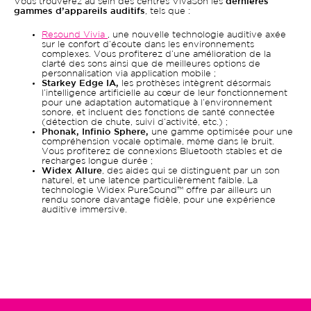
Vous trouverez au sein des centres VivaSon les
dernières
gammes d’appareils auditifs
, tels que :
Resound Vivia
, une ​​nouvelle technologie auditive axée
sur le confort d’écoute dans les environnements
complexes. Vous profiterez d’une amélioration de la
clarté des sons ainsi que de meilleures options de
personnalisation via application mobile ;
Starkey Edge IA,
les prothèses intègrent désormais
l’intelligence artificielle au cœur de leur fonctionnement
pour une adaptation automatique à l’environnement
sonore, et incluent des fonctions de santé connectée
(détection de chute, suivi d’activité, etc.) ;
Phonak, Infinio Sphere,
une gamme optimisée pour une
compréhension vocale optimale, même dans le bruit.
Vous profiterez de connexions Bluetooth stables et de
recharges longue durée ;
Widex Allure
, des aides qui se distinguent par un son
naturel, et une latence particulièrement faible. La
technologie Widex PureSound™ offre par ailleurs un
rendu sonore davantage fidèle, pour une expérience
auditive immersive.