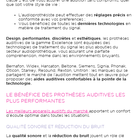
classe 2 est de vous assurer une audition sans compromis, quel
que soit votre style de vie :
L'audioprothésiste peut effectuer des
réglages précis
en
conformité avec vos préférences ;
Vous bénéficiez de toutes les
dernières technologies
en
matière de traitement du signal.
Design
,
performantes
,
discrètes
et
esthétiques
, les prothèses
auditives de la gamme Excellence sont équipées des
technologies de traitement du signal les plus abouties du
secteur audioprothétique, vous assurant une parfaite
compréhension, même dans les environnements bruyants.
Bernafon, Widex, Hansaton, Beltone, Siemens, Signia, Phonak,
Oticon, Starkey, Resound, Rexton, Unitron : les marques qui se
partagent le marché de l’audition mettent tout en œuvre pour
proposer des
aides auditives confortables à la pointe de la
technologie.
LE BÉNÉFICE DES PROTHÈSES AUDITIVES LES
PLUS PERFORMANTES
Les meilleurs appareils auditifs du marché
apportent un confort
d’écoute optimal dans toutes les situations.
QUALITÉ SONORE ET RÉDUCTION DU BRUIT
La
qualité sonore
et la
réduction du bruit
jouent un rôle clé