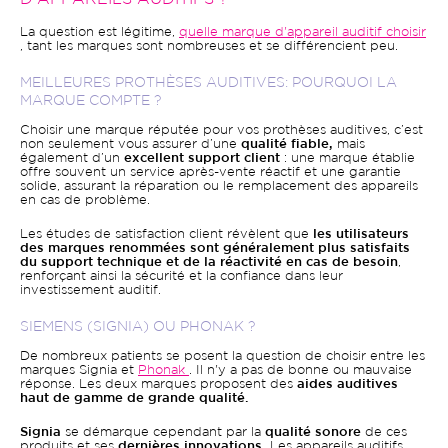
La question est légitime,
quelle marque d'appareil auditif choisir
, tant les marques sont nombreuses et se différencient peu.
MEILLEURES PROTHÈSES AUDITIVES: POURQUOI LA
MARQUE COMPTE ?
Choisir une marque réputée pour vos prothèses auditives, c’est
non seulement vous assurer d’une
qualité fiable,
mais
également d’un
excellent support client
: une marque établie
offre souvent un service après-vente réactif et une garantie
solide, assurant la réparation ou le remplacement des appareils
en cas de problème.
Les études de satisfaction client révèlent que
les utilisateurs
des marques renommées sont généralement plus satisfaits
du support technique et de la réactivité en cas de besoin
,
renforçant ainsi la sécurité et la confiance dans leur
investissement auditif.
SIEMENS (SIGNIA) OU PHONAK ?
De nombreux patients se posent la question de choisir entre les
marques Signia et
Phonak
. Il n'y a pas de bonne ou mauvaise
réponse. Les deux marques proposent des
aides auditives
haut de gamme de grande qualité.
Signia
se démarque cependant par la
qualité sonore
de ces
produits et ses
dernières innovations.
Les appareils auditifs