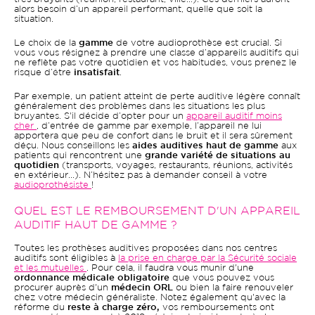
alors besoin d’un appareil performant, quelle que soit la
situation.
Le choix de la
gamme
de votre audioprothèse est crucial. Si
vous vous résignez à prendre une classe d’appareils auditifs qui
ne reflète pas votre quotidien et vos habitudes, vous prenez le
risque d’être
insatisfait
.
Par exemple, un patient atteint de perte auditive légère connaît
généralement des problèmes dans les situations les plus
bruyantes. S'il décide d’opter pour un
appareil auditif moins
cher
, d’entrée de gamme par exemple, l’appareil ne lui
apportera que peu de confort dans le bruit et il sera sûrement
déçu. Nous conseillons les
aides auditives haut de gamme
aux
patients qui rencontrent une
grande variété de situations au
quotidien
(transports, voyages, restaurants, réunions, activités
en extérieur...). N’hésitez pas à demander conseil à votre
audioprothésiste
!
QUEL EST LE REMBOURSEMENT D'UN APPAREIL
AUDITIF HAUT DE GAMME ?
Toutes les prothèses auditives proposées dans nos centres
auditifs sont éligibles à
la prise en charge par la Sécurité sociale
et les mutuelles
. Pour cela, il faudra vous munir d'une
ordonnance médicale obligatoire
que vous pouvez vous
procurer auprès d'un
médecin ORL
ou bien la faire renouveler
chez votre médecin généraliste. Notez également qu'avec la
réforme du
reste à charge zéro,
vos remboursements ont