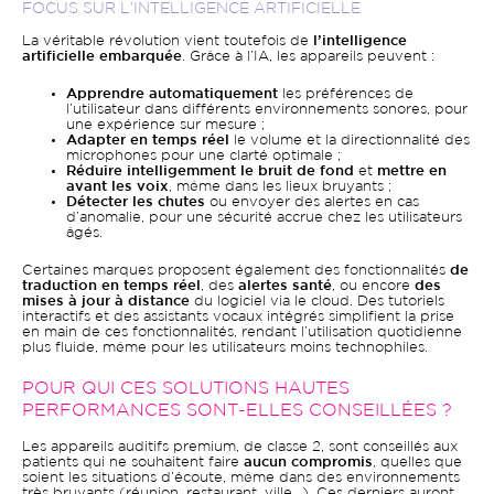
FOCUS SUR L’INTELLIGENCE ARTIFICIELLE
La véritable révolution vient toutefois de
l’intelligence
artificielle embarquée
. Grâce à l’IA, les appareils peuvent :
Apprendre automatiquement
les préférences de
l’utilisateur dans différents environnements sonores, pour
une expérience sur mesure ;
Adapter en temps réel
le volume et la directionnalité des
microphones pour une clarté optimale ;
Réduire intelligemment le bruit de fond
et
mettre en
avant les voix
, même dans les lieux bruyants ;
Détecter les chutes
ou envoyer des alertes en cas
d’anomalie, pour une sécurité accrue chez les utilisateurs
âgés.
Certaines marques proposent également des fonctionnalités
de
traduction en temps réel
, des
alertes santé
, ou encore
des
mises à jour à distance
du logiciel via le cloud. Des tutoriels
interactifs et des assistants vocaux intégrés simplifient la prise
en main de ces fonctionnalités, rendant l’utilisation quotidienne
plus fluide, même pour les utilisateurs moins technophiles.
POUR QUI CES SOLUTIONS HAUTES
PERFORMANCES SONT-ELLES CONSEILLÉES ?
Les appareils auditifs premium, de classe 2, sont conseillés aux
patients qui ne souhaitent faire
aucun compromis
, quelles que
soient les situations d’écoute, même dans des environnements
très bruyants (réunion, restaurant, ville…). Ces derniers auront