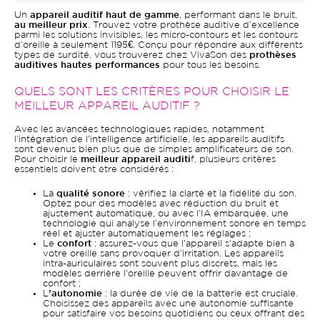
Un
appareil auditif haut de gamme
, performant dans le bruit,
au meilleur prix
. Trouvez votre prothèse auditive d’excellence
parmi les solutions invisibles, les micro-contours et les contours
d’oreille à seulement 1195€. Conçu pour répondre aux différents
types de surdité, vous trouverez chez VivaSon des
prothèses
auditives hautes performances
pour tous les besoins.
QUELS SONT LES CRITÈRES POUR CHOISIR LE
MEILLEUR APPAREIL AUDITIF ?
Avec les avancées technologiques rapides, notamment
l’intégration de l'intelligence artificielle, les appareils auditifs
sont devenus bien plus que de simples amplificateurs de son.
Pour choisir le
meilleur appareil auditi
f, plusieurs critères
essentiels doivent être considérés :
La
qualité sonore
: vérifiez la clarté et la fidélité du son.
Optez pour des modèles avec réduction du bruit et
ajustement automatique, ou avec l’IA embarquée, une
technologie qui analyse l’environnement sonore en temps
réel et ajuster automatiquement les réglages ;
Le
confort
: assurez-vous que l'appareil s'adapte bien à
votre oreille sans provoquer d'irritation. Les appareils
intra-auriculaires sont souvent plus discrets, mais les
modèles derrière l'oreille peuvent offrir davantage de
confort ;
L
’autonomie
: la durée de vie de la batterie est cruciale.
Choisissez des appareils avec une autonomie suffisante
pour satisfaire vos besoins quotidiens ou ceux offrant des