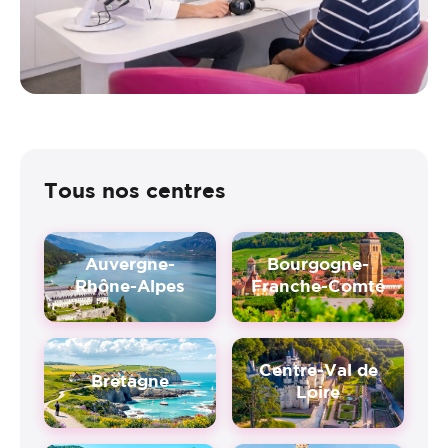
Tous nos centres
Auvergne-
Bourgogne-
Rhône-Alpes
Franche-Comté
Centre-Val de
Bretagne
Loire