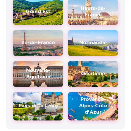
Hauts-de-
Grand Est
France
Île-de-France
Normandie
Nouvelle-
Occitanie
Aquitaine
Provence-
Pays de la Loire
Alpes-Côte
d'Azur