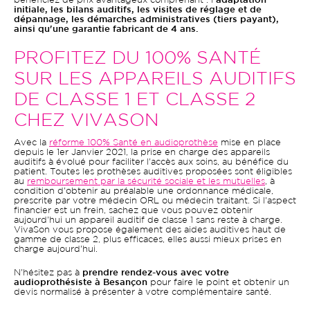
bénéficiez de prix avantageux comprenant : l
'adaptation
initiale, les bilans auditifs, les visites de réglage et de
dépannage, les démarches administratives (tiers payant),
ainsi qu'une garantie fabricant de 4 ans.
PROFITEZ DU 100% SANTÉ
SUR LES APPAREILS AUDITIFS
DE CLASSE 1 ET CLASSE 2
CHEZ VIVASON
Avec la
réforme 100% Santé en audioprothèse
mise en place
depuis le 1er Janvier 2021, la prise en charge des appareils
auditifs à évolué pour faciliter l'accès aux soins, au bénéfice du
patient. Toutes les prothèses auditives proposées sont éligibles
au
remboursement par la sécurité sociale et les mutuelles
, à
condition d'obtenir au préalable une ordonnance médicale,
prescrite par votre médecin ORL ou médecin traitant. Si l'aspect
financier est un frein, sachez que vous pouvez obtenir
aujourd'hui un appareil auditif de classe 1 sans reste à charge.
VivaSon vous propose également des aides auditives haut de
gamme de classe 2, plus efficaces, elles aussi mieux prises en
charge aujourd'hui.
N'hésitez pas à
prendre rendez-vous avec votre
audioprothésiste à Besançon
pour faire le point et obtenir un
devis normalisé à présenter à votre complémentaire santé.