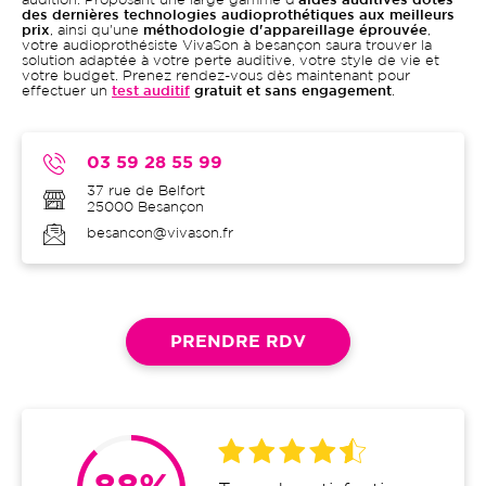
audition. Proposant une large gamme d'
aides auditives dotés
des dernières technologies audioprothétiques aux meilleurs
prix
, ainsi qu'une
méthodologie d'appareillage éprouvée
,
votre audioprothésiste VivaSon à besançon saura trouver la
solution adaptée à votre perte auditive, votre style de vie et
votre budget. Prenez rendez-vous dès maintenant pour
effectuer un
test auditif
gratuit et sans engagement
.
03 59 28 55 99
37 rue de Belfort
25000
Besançon
besancon@vivason.fr
PRENDRE RDV