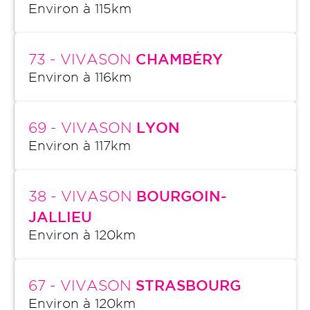
Environ à
115
km
73
- VIVASON
CHAMBÉRY
Environ à
116
km
69
- VIVASON
LYON
Environ à
117
km
38
- VIVASON
BOURGOIN-
JALLIEU
Environ à
120
km
67
- VIVASON
STRASBOURG
Environ à
120
km