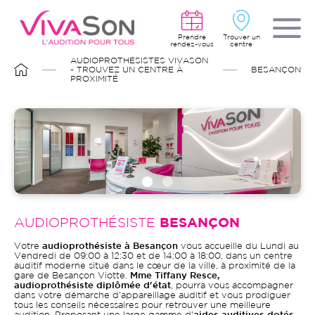
Aller
au
contenu
principal
Prendre
Trouver un
rendez-vous
centre
FIL
AUDIOPROTHÉSISTES VIVASON
D'ARIANE
- TROUVEZ UN CENTRE À
BESANÇON
PROXIMITÉ
AUDIOPROTHÉSISTE
BESANÇON
Votre
audioprothésiste à Besançon
vous accueille du Lundi au
Vendredi de 09:00 à 12:30 et de 14:00 à 18:00, dans un centre
auditif moderne situé dans le cœur de la ville, à proximité de la
gare de Besançon Viotte.
Mme Tiffany Resce,
audioprothésiste diplômée d'état
, pourra vous accompagner
dans votre démarche d'appareillage auditif et vous prodiguer
tous les conseils nécessaires pour retrouver une meilleure