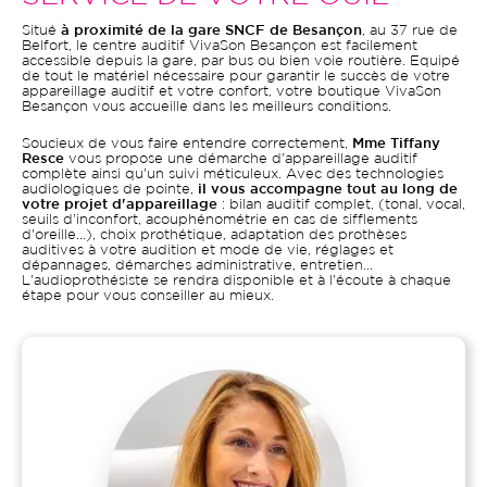
Situé
à proximité de la gare SNCF de Besançon
, au 37 rue de
Belfort, le centre auditif VivaSon Besançon est facilement
accessible depuis la gare, par bus ou bien voie routière. Equipé
de tout le matériel nécessaire pour garantir le succès de votre
appareillage auditif et votre confort, votre boutique VivaSon
Besançon vous accueille dans les meilleurs conditions.
Soucieux de vous faire entendre correctement,
Mme Tiffany
Resce
vous propose une démarche d'appareillage auditif
complète ainsi qu'un suivi méticuleux. Avec des technologies
audiologiques de pointe,
il vous accompagne tout au long de
votre projet d'appareillage
: bilan auditif complet, (tonal, vocal,
seuils d'inconfort, acouphénométrie en cas de sifflements
d'oreille...), choix prothétique, adaptation des prothèses
auditives à votre audition et mode de vie, réglages et
dépannages, démarches administrative, entretien...
L'audioprothésiste se rendra disponible et à l'écoute à chaque
étape pour vous conseiller au mieux.
Image
Image
principale
du
bloc