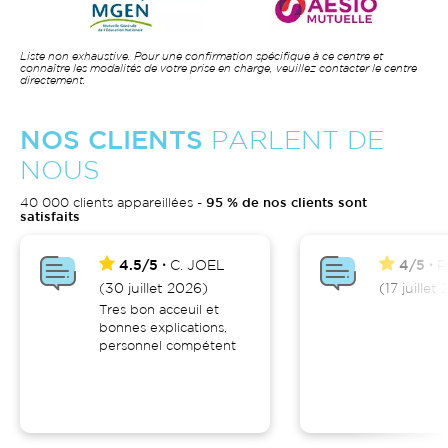
Liste non exhaustive. Pour une confirmation spécifique à ce centre et
connaître les modalités de votre prise en charge, veuillez contacter le centre
directement.
NOS CLIENTS
PARLENT DE
NOUS
40 000 clients appareillées -
95 % de nos clients sont
satisfaits
4.5/5
C.
JOEL
4/5
P
(30 juillet 2026)
(17 juillet
Tres bon acceuil et
bonnes explications,
personnel compétent