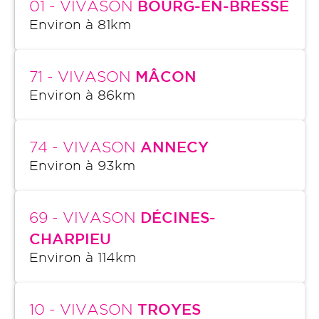
01
- VIVASON
BOURG-EN-BRESSE
Environ à
81
km
71
- VIVASON
MÂCON
Environ à
86
km
74
- VIVASON
ANNECY
Environ à
93
km
69
- VIVASON
DÉCINES-
CHARPIEU
Environ à
114
km
10
- VIVASON
TROYES