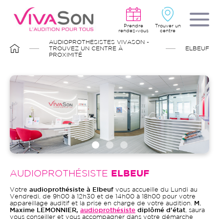
Aller
au
contenu
principal
Prendre
Trouver un
rendez-vous
centre
FIL
AUDIOPROTHÉSISTES VIVASON -
D'ARIANE
TROUVEZ UN CENTRE À
ELBEUF
PROXIMITÉ
AUDIOPROTHÉSISTE
ELBEUF
Votre
audioprothésiste à Elbeuf
vous accueille du Lundi au
Vendredi,
de 9h00 à 12h30 et de 14h00 à 18h00 pour votre
appareillage auditif et la prise en charge de votre audition.
M.
Maxime LEMONNIER,
audioprothésiste
diplômé d'état
, saura
vous conseiller et vous accompagner dans votre démarche