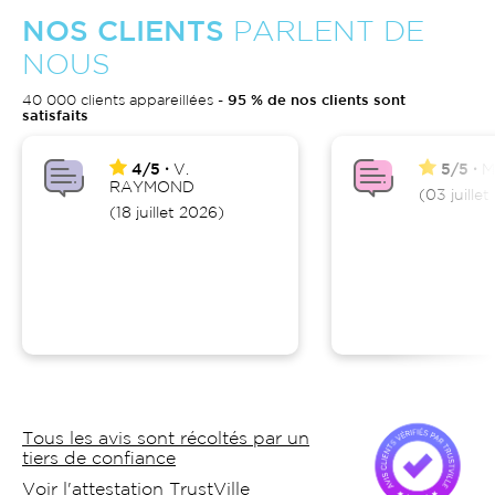
NOS CLIENTS
PARLENT DE
NOUS
40 000 clients appareillées -
95 % de nos clients sont
satisfaits
4/5
V.
5/5
M
RAYMOND
(03 juille
(18 juillet 2026)
Tous les avis sont récoltés par un
tiers de confiance
Voir l'attestation TrustVille