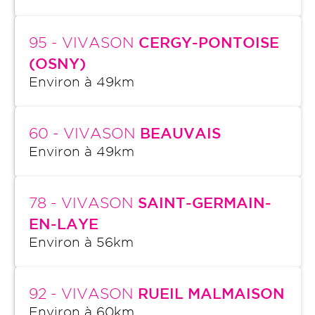
95
- VIVASON
CERGY-PONTOISE
(OSNY)
Environ à
49
km
60
- VIVASON
BEAUVAIS
Environ à
49
km
78
- VIVASON
SAINT-GERMAIN-
EN-LAYE
Environ à
56
km
92
- VIVASON
RUEIL MALMAISON
Environ à
60
km