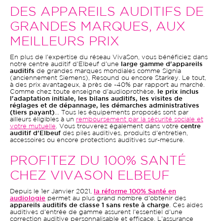
DES APPAREILS AUDITIFS DE
GRANDES MARQUES, AUX
MEILLEURS PRIX
En plus de l'expertise du réseau VivaSon, vous bénéficiez dans
notre centre auditif d'Elbeuf d'une
large gamme d'appareils
auditifs
de grandes marques mondiales comme Signia
(anciennement Siemens), Resound ou encore Starkey. Le tout,
à des prix avantageux, à près de -40% par rapport au marché.
Comme chez toute enseigne d'audioprothèse,
le prix inclus
l'adaptation initiale, les bilans auditifs, les visites de
réglages et de dépannage, les démarches administratives
(tiers payant)
... Tous les équipements proposés sont par
ailleurs éligibles à un
remboursement par la sécurité sociale et
votre mutuelle
. Vous trouverez également dans votre
centre
auditif d'Elbeuf
des piles auditives, produits d'entretien,
accessoires ou encore protections auditives sur-mesure.
PROFITEZ DU 100% SANTÉ
CHEZ VIVASON ELBEUF
Depuis le 1er Janvier 2021,
la réforme 100% Santé en
audiologie
permet au plus grand nombre d'obtenir des
appareils auditifs de classe 1 sans reste à charge
. Ces aides
auditives d'entrée de gamme assurent l'essentiel d'une
correction auditive personnalisable et efficace. L'assurance