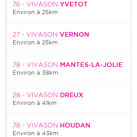
76
- VIVASON
YVETOT
Environ à
25
km
27
- VIVASON
VERNON
Environ à
25
km
78
- VIVASON
MANTES-LA-JOLIE
Environ à
38
km
28
- VIVASON
DREUX
Environ à
41
km
78
- VIVASON
HOUDAN
Environ à
43
km