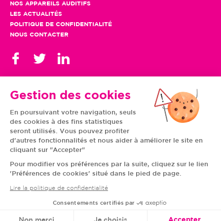
NOS APPAREILS AUDITIFS
LES ACTUALITÉS
POLITIQUE DE CONFIDENTIALITÉ
NOUS CONTACTER
Gestion des cookies
En poursuivant votre navigation, seuls
TOUS NOS CENTRES
des cookies à des fins statistiques
AUVERGNE-RHÔNE-
CENTRE-VAL DE LOIRE
ALPES
GRAND EST
seront utilisés. Vous pouvez profiter
BOURGOGNE-
ÎLE-DE-FRANCE
d'autres fonctionnalités et nous aider à améliorer le site en
FRANCHE-COMTÉ
BRETAGNE
cliquant sur "Accepter"
HAUTS-DE-FRANCE
NOUVELLE-AQUITAINE
NORMANDIE
PAYS DE LA LOIRE
Pour modifier vos préférences par la suite, cliquez sur le lien
OCCITANIE
PROVENCE-ALPES-
'Préférences de cookies' situé dans le pied de page.
CÔTE D'AZUR
Lire la politique de confidentialité
Consentements certifiés par
© VIVASON 2020 TOUS DROITS RÉSERVÉS
Non merci
Je choisis
Accepter