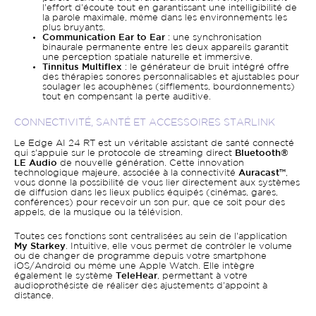
l'effort d'écoute tout en garantissant une intelligibilité de
la parole maximale, même dans les environnements les
plus bruyants.
Communication Ear to Ear
: une synchronisation
binaurale permanente entre les deux appareils garantit
une perception spatiale naturelle et immersive.
Tinnitus Multiflex
: le générateur de bruit intégré offre
des thérapies sonores personnalisables et ajustables pour
soulager les acouphènes (sifflements, bourdonnements)
tout en compensant la perte auditive.
CONNECTIVITÉ, SANTÉ ET ACCESSOIRES STARLINK
Le Edge AI 24 RT est un véritable assistant de santé connecté
qui s'appuie sur le protocole de streaming direct
Bluetooth®
LE Audio
de nouvelle génération. Cette innovation
technologique majeure, associée à la connectivité
Auracast™
,
vous donne la possibilité de vous lier directement aux systèmes
de diffusion dans les lieux publics équipés (cinémas, gares,
conférences) pour recevoir un son pur, que ce soit pour des
appels, de la musique ou la télévision.
Toutes ces fonctions sont centralisées au sein de l'application
My Starkey
. Intuitive, elle vous permet de contrôler le volume
ou de changer de programme depuis votre smartphone
iOS/Android ou même une Apple Watch. Elle intègre
également le système
TeleHear
, permettant à votre
audioprothésiste de réaliser des ajustements d'appoint à
distance.