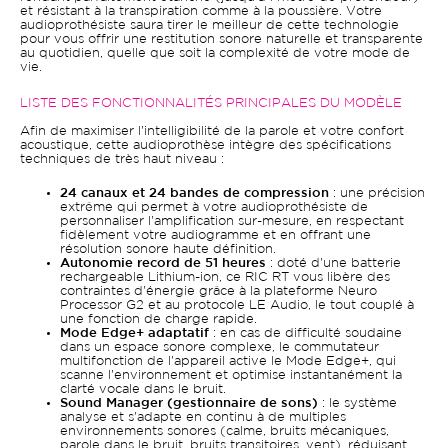
et résistant à la transpiration comme à la poussière. Votre
audioprothésiste saura tirer le meilleur de cette technologie
pour vous offrir une restitution sonore naturelle et transparente
au quotidien, quelle que soit la complexité de votre mode de
vie.
LISTE DES FONCTIONNALITÉS PRINCIPALES DU MODÈLE
Afin de maximiser l'intelligibilité de la parole et votre confort
acoustique, cette audioprothèse intègre des spécifications
techniques de très haut niveau :
24 canaux et 24 bandes de compression
: une précision
extrême qui permet à votre audioprothésiste de
personnaliser l'amplification sur-mesure, en respectant
fidèlement votre audiogramme et en offrant une
résolution sonore haute définition.
Autonomie record de 51 heures
: doté d'une batterie
rechargeable Lithium-ion, ce RIC RT vous libère des
contraintes d'énergie grâce à la plateforme Neuro
Processor G2 et au protocole LE Audio, le tout couplé à
une fonction de charge rapide.
Mode Edge+ adaptatif
: en cas de difficulté soudaine
dans un espace sonore complexe, le commutateur
multifonction de l'appareil active le Mode Edge+, qui
scanne l'environnement et optimise instantanément la
clarté vocale dans le bruit.
Sound Manager (gestionnaire de sons)
: le système
analyse et s'adapte en continu à de multiples
environnements sonores (calme, bruits mécaniques,
parole dans le bruit, bruits transitoires, vent), réduisant