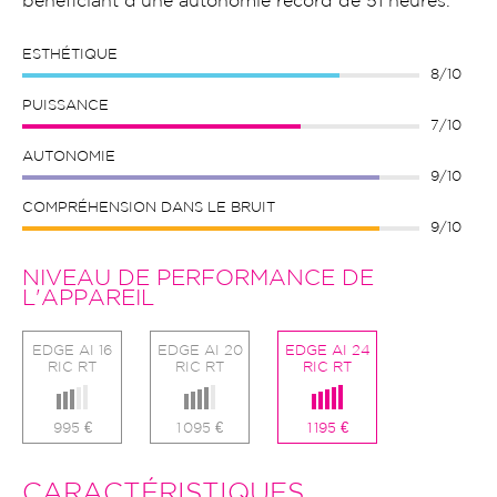
bénéficiant d'une autonomie record de 51 heures.
ESTHÉTIQUE
8/10
PUISSANCE
7/10
AUTONOMIE
9/10
COMPRÉHENSION DANS LE BRUIT
9/10
NIVEAU DE PERFORMANCE DE
L'APPAREIL
EDGE AI 16
EDGE AI 20
EDGE AI 24
RIC RT
RIC RT
RIC RT
995 €
1 095 €
1 195 €
CARACTÉRISTIQUES