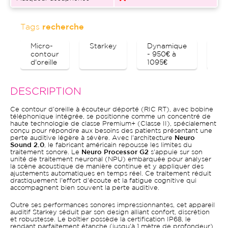
Tags
recherche
Micro-
Starkey
Dynamique
Bl
contour
- 950€ à
d'oreille
1095€
DESCRIPTION
Ce contour d'oreille à écouteur déporté (RIC RT), avec bobine
téléphonique intégrée, se positionne comme un concentré de
haute technologie de classe Premium+ (Classe II), spécialement
conçu pour répondre aux besoins des patients présentant une
perte auditive légère à sévère. Avec l'architecture
Neuro
Sound 2.0
, le fabricant américain repousse les limites du
traitement sonore. Le
Neuro Processor G2
s'appuie sur son
unité de traitement neuronal (NPU) embarquée pour analyser
la scène acoustique de manière continue et y appliquer des
ajustements automatiques en temps réel. Ce traitement réduit
drastiquement l'effort d'écoute et la fatigue cognitive qui
accompagnent bien souvent la perte auditive.
Outre ses performances sonores impressionnantes, cet appareil
auditif Starkey séduit par son design alliant confort, discrétion
et robustesse. Le boîtier possède la certification IP68, le
rendant parfaitement étanche (jusqu'à 1 mètre de profondeur)