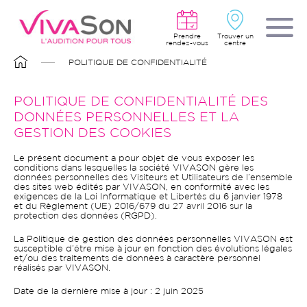
Aller
au
contenu
principal
Prendre
Trouver un
rendez-vous
centre
FIL
POLITIQUE DE CONFIDENTIALITÉ
D'ARIANE
POLITIQUE DE CONFIDENTIALITÉ DES
DONNÉES PERSONNELLES ET LA
GESTION DES COOKIES
Le présent document a pour objet de vous exposer les
conditions dans lesquelles la société VIVASON gère les
données personnelles des Visiteurs et Utilisateurs de l’ensemble
des sites web édités par VIVASON, en conformité avec les
exigences de la Loi Informatique et Libertés du 6 janvier 1978
et du Règlement (UE) 2016/679 du 27 avril 2016 sur la
protection des données (RGPD).
La Politique de gestion des données personnelles VIVASON est
susceptible d’être mise à jour en fonction des évolutions légales
et/ou des traitements de données à caractère personnel
réalisés par VIVASON.
Date de la dernière mise à jour : 2 juin 2025