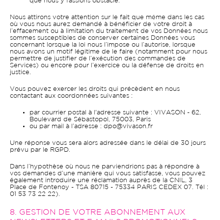
que nous y fassions obstacle.
Nous attirons votre attention sur le fait que même dans les cas
où vous nous aurez demandé à bénéficier de votre droit à
l’effacement ou à limitation du traitement de vos Données nous
sommes susceptibles de conserver certaines Données vous
concernant lorsque la loi nous l’impose ou l’autorise, lorsque
nous avons un motif légitime de le faire (notamment pour nous
permettre de justifier de l’exécution des commandes de
Services) ou encore pour l’exercice ou la défense de droits en
justice.
Vous pouvez exercer les droits qui précèdent en nous
contactant aux coordonnées suivantes :
par courrier postal à l'adresse suivante : VIVASON - 62,
Boulevard de Sébastopol, 75003, Paris
ou par mail à l’adresse : dpo@vivason.fr
Une réponse vous sera alors adressée dans le délai de 30 jours
prévu par le RGPD.
Dans l’hypothèse où nous ne parviendrions pas à répondre à
vos demandes d’une manière qui vous satisfasse, vous pouvez
également introduire une réclamation auprès de la CNIL, 3
Place de Fontenoy - TSA 80715 - 75334 PARIS CEDEX 07. Tél :
01 53 73 22 22).
8. GESTION DE VOTRE ABONNEMENT AUX