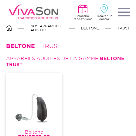
Aller
au
contenu
principal
Prendre
Trouver un
rendez-vous
centre
FIL
NOS APPAREILS
BELTONE
TRUST
D'ARIANE
AUDITIFS
BELTONE
TRUST
APPAREILS AUDITIFS DE LA GAMME
BELTONE
TRUST
Beltone