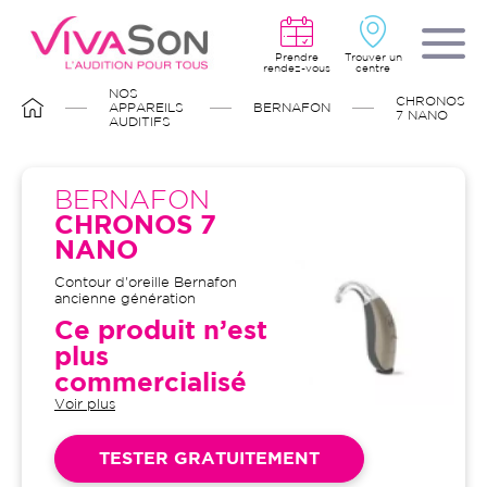
Aller
au
contenu
principal
Prendre
Trouver un
rendez-vous
centre
FIL
NOS
CHRONOS
D'ARIANE
APPAREILS
BERNAFON
7 NANO
AUDITIFS
BERNAFON
CHRONOS 7
NANO
Contour d'oreille Bernafon
ancienne génération
Ce produit n’est
plus
commercialisé
Voir plus
Garantie 4 ans et suivi illimité
inclus : bilans auditifs, adaptation
initiale, visites de contrôle, visites
TESTER GRATUITEMENT
de réglages, dépannages