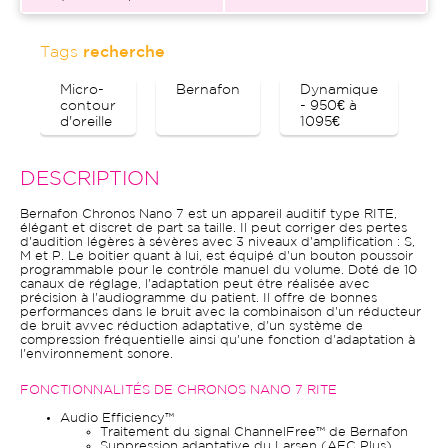
Tags
recherche
Micro-
Bernafon
Dynamique
B
contour
- 950€ à
d'oreille
1095€
DESCRIPTION
Bernafon Chronos Nano 7 est un appareil auditif type RITE,
élégant et discret de part sa taille. Il peut corriger des pertes
d'audition légères à sévères avec 3 niveaux d'amplification : S,
M et P. Le boitier quant à lui, est équipé d'un bouton poussoir
programmable pour le contrôle manuel du volume. Doté de 10
canaux de réglage, l'adaptation peut être réalisée avec
précision à l'audiogramme du patient. Il offre de bonnes
performances dans le bruit avec la combinaison d'un réducteur
de bruit avvec réduction adaptative, d'un système de
compression fréquentielle ainsi qu'une fonction d'adaptation à
l'environnement sonore.
FONCTIONNALITÉS DE CHRONOS NANO 7 RITE
Audio Efficiency™
Traitement du signal ChannelFree™ de Bernafon
Suppression adaptative du Larsen (AFC Plus)