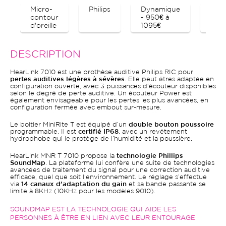
Micro-
Philips
Dynamique
Blue
contour
- 950€ à
d'oreille
1095€
DESCRIPTION
HearLink 7010 est une prothèse auditive Philips RIC pour
pertes auditives légères à sévères
. Elle peut êtres adaptée en
configuration ouverte, avec 3 puissances d’écouteur disponibles
selon le degré de perte auditive. Un écouteur Power est
également envisageable pour les pertes les plus avancées, en
configuration fermée avec embout sur-mesure.
Le boitier MiniRite T est équipé d’un
double bouton poussoire
programmable. Il est
certifié IP68
, avec un revêtement
hydrophobe qui le protège de l’humidité et la poussière.
HearLink MNR T 7010 propose la
technologie Phillips
SoundMap
. La plateforme lui confère une suite de technologies
avancées de traitement du signal pour une correction auditive
efficace, quel que soit l’environnement. Le réglage s’effectue
via
14 canaux d’adaptation du gain
et sa bande passante se
limite à 8KHz (10KHz pour les modèles 9010).
SOUNDMAP EST LA TECHNOLOGIE QUI AIDE LES
PERSONNES À ÊTRE EN LIEN AVEC LEUR ENTOURAGE