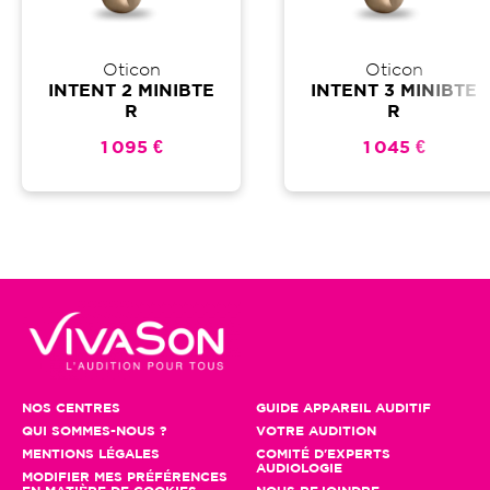
Oticon
Oticon
INTENT 2 MINIBTE
INTENT 3 MINIBTE
R
R
1 095 €
1 045 €
NOS CENTRES
GUIDE APPAREIL AUDITIF
QUI SOMMES-NOUS ?
VOTRE AUDITION
MENTIONS LÉGALES
COMITÉ D'EXPERTS
AUDIOLOGIE
MODIFIER MES PRÉFÉRENCES