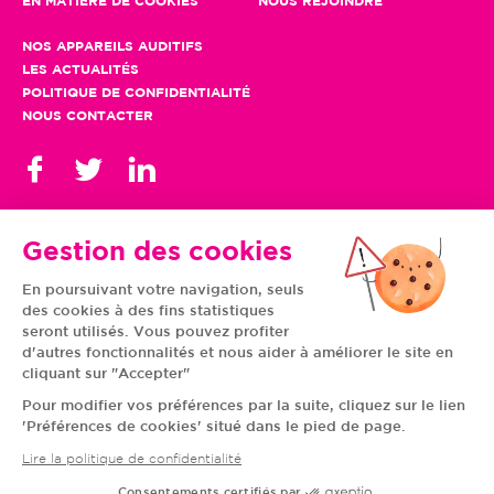
EN MATIÈRE DE COOKIES
NOUS REJOINDRE
NOS APPAREILS AUDITIFS
LES ACTUALITÉS
POLITIQUE DE CONFIDENTIALITÉ
NOUS CONTACTER
Gestion des cookies
En poursuivant votre navigation, seuls
TOUS NOS CENTRES
des cookies à des fins statistiques
AUVERGNE-RHÔNE-
CENTRE-VAL DE LOIRE
ALPES
GRAND EST
seront utilisés. Vous pouvez profiter
BOURGOGNE-
ÎLE-DE-FRANCE
d'autres fonctionnalités et nous aider à améliorer le site en
FRANCHE-COMTÉ
BRETAGNE
cliquant sur "Accepter"
HAUTS-DE-FRANCE
NOUVELLE-AQUITAINE
NORMANDIE
PAYS DE LA LOIRE
Pour modifier vos préférences par la suite, cliquez sur le lien
OCCITANIE
PROVENCE-ALPES-
'Préférences de cookies' situé dans le pied de page.
CÔTE D'AZUR
Lire la politique de confidentialité
Consentements certifiés par