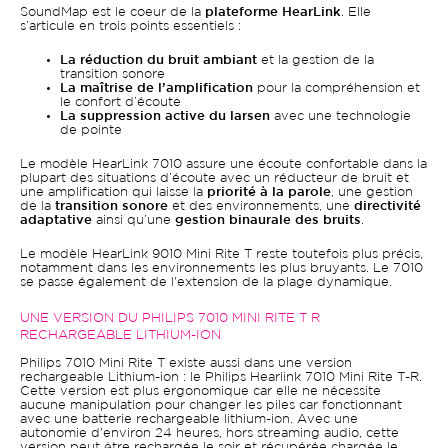
SoundMap est le coeur de la
plateforme HearLink
. Elle
s’articule en trois points essentiels :
La réduction du bruit ambiant
et la gestion de la
transition sonore
La maîtrise de l’amplification
pour la compréhension et
le confort d’écoute
La suppression active du larsen
avec une technologie
de pointe
Le modèle HearLink 7010 assure une écoute confortable dans la
plupart des situations d’écoute avec un réducteur de bruit et
une amplification qui laisse la
priorité à la parole
, une gestion
de la
transition sonore
et des environnements, une
directivité
adaptative
ainsi qu’une
gestion binaurale des bruits
.
Le modèle HearLink 9010 Mini Rite T reste toutefois plus précis,
notamment dans les environnements les plus bruyants. Le 7010
se passe également de l'extension de la plage dynamique.
UNE VERSION DU PHILIPS 7010 MINI RITE T R
RECHARGEABLE LITHIUM-ION
Philips 7010 Mini Rite T existe aussi dans une version
rechargeable Lithium-ion : le Philips Hearlink 7010 Mini Rite T-R.
Cette version est plus ergonomique car elle ne nécessite
aucune manipulation pour changer les piles car fonctionnant
avec une batterie rechargeable lithium-ion. Avec une
autonomie d'environ 24 heures, hors streaming audio, cette
version peut être rechargée le soir et récupérée chargée le