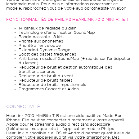
lendemain matin. Pour plus d'informations concernant ce
modèle, rapprochez vous de votre audioprothésiste VivaSon
FONCTIONNALITÉS DE PHILIPS HEARLINK 7010 MINI RITE T
14 canaux de réglage du gain
Technologie d'amplification SoundMap
Bande passante : 8 kHz
Priorité aux phonèmes
Priorité à l’enveloppe
Extended Dynamic Range
Boost des basses fréquences
Anti Larsen exclusif SoundMap (+ rapide sur l'anticipation
du larsen)
Réducteur de bruit et gestion automatique des
transitions sonores
Réducteur de bruit du vent
Réducteur de bruits faibles
Réducteur de bruits impulsionnels
Programmes Concert et Avion
CONNECTIVITÉ
HearLink 7010 MiniRite T-R est une aide auditive Made For
iPhone. Elle peut se connecter directement à votre appareil
Apple pour le streaming audio direct sans accessoire
(téléphone, musique, etc.). L’application mobile Philips
HearLink, disponible sur iOS et Android permet quant à elle de
contrôler votre appareil auditif via votre smartphone. Des