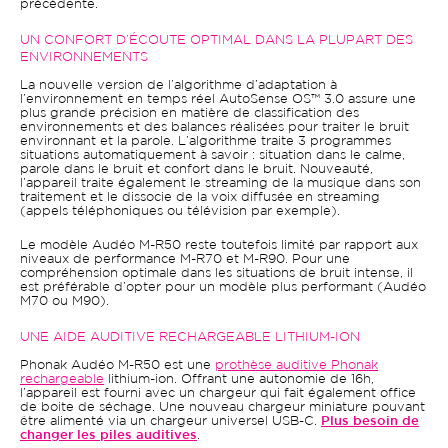
précédente.
UN CONFORT D’ÉCOUTE OPTIMAL DANS LA PLUPART DES
ENVIRONNEMENTS
La nouvelle version de l’algorithme d’adaptation à
l’environnement en temps réel AutoSense OS™ 3.0 assure une
plus grande précision en matière de classification des
environnements et des balances réalisées pour traiter le bruit
environnant et la parole. L’algorithme traite 3 programmes
situations automatiquement à savoir : situation dans le calme,
parole dans le bruit et confort dans le bruit. Nouveauté,
l’appareil traite également le streaming de la musique dans son
traitement et le dissocie de la voix diffusée en streaming
(appels téléphoniques ou télévision par exemple).
Le modèle Audéo M-R50 reste toutefois limité par rapport aux
niveaux de performance M-R70 et M-R90. Pour une
compréhension optimale dans les situations de bruit intense, il
est préférable d’opter pour un modèle plus performant (Audéo
M70 ou M90).
UNE AIDE AUDITIVE RECHARGEABLE LITHIUM-ION
Phonak Audéo M-R50 est une
prothèse auditive Phonak
rechargeable
lithium-ion. Offrant une autonomie de 16h,
l’appareil est fourni avec un chargeur qui fait également office
de boite de séchage. Une nouveau chargeur miniature pouvant
être alimenté via un chargeur universel USB-C.
Plus besoin de
changer les piles auditives
.