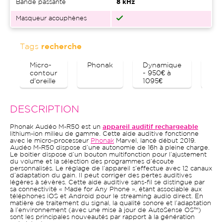
Bande passante
8 kHz
Masqueur acouphènes
Tags
recherche
Micro-
Phonak
Dynamique
Bl
contour
- 950€ à
d'oreille
1095€
DESCRIPTION
Phonak Audéo M-R50 est un
appareil auditif rechargeable
lithium-ion milieu de gamme. Cette aide auditive fonctionne
avec le micro-processeur
Phonak
Marvel, lancé début 2019.
Audéo M-R50 dispose d’une autonomie de 16h à pleine charge.
Le boitier dispose d’un bouton multifonction pour l’ajustement
du volume et la sélection des programmes d’écoute
personnalisés. Le réglage de l’appareil s’effectue avec 12 canaux
d’adaptation du gain. Il peut corriger des pertes auditives
légères à sévères. Cette aide auditive sans-fil se distingue par
sa connectivité « Made for Any Phone », étant associable aux
téléphones iOS et Android pour le streaming audio direct. En
matière de traitement du signal, la qualité sonore et l’adaptation
à l’environnement (avec une mise à jour de AutoSense OS™)
sont les principales nouveautés par rapport à la génération