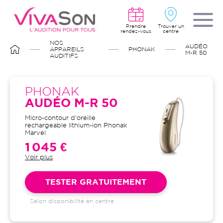
Aller
au
contenu
principal
Prendre
Trouver un
rendez-vous
centre
FIL
NOS
AUDÉO
D'ARIANE
APPAREILS
PHONAK
M-R 50
AUDITIFS
PHONAK
AUDÉO M-R 50
Micro-contour d'oreille
rechargeable lithium-ion Phonak
Marvel
1 045 €
Voir plus
Garantie 4 ans et suivi illimité
inclus : bilans auditifs, adaptation
initiale, visites de contrôle, visites
TESTER GRATUITEMENT
de réglages, dépannages
Selon disponibilité en centre