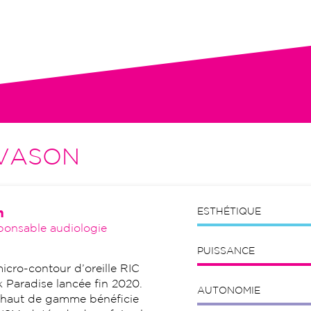
tion initiale, visites de contrôle,
VASON
n
ESTHÉTIQUE
ponsable audiologie
PUISSANCE
cro-contour d’oreille RIC
 Paradise lancée fin 2020.
AUTONOMIE
e haut de gamme bénéficie