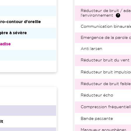
Réducteur de bruit / ada
l'environnement
ro-contour d'oreille
Communication binaural
ère à sévère
Emergence de la parole d
adise
Anti larsen
2
Réducteur bruit du vent
Réducteur bruit impulsio
Réducteur de bruit faible
Réducteur écho
Compression fréquentiell
Bande passante
it
Masqueur acouphènes