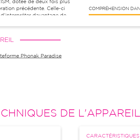
ISM, dotée de deux fois plus
ation précédente. Celle-ci
COMPRÉHENSION DANS
d’interpréter davantage de
ration de nouveaux capteurs
s des microphones. Audéo
ent à l’utilisateur avec PDA
REIL
nnement sonore avec
es 6 programmes
lateforme Phonak Paradise
e auditive connectée assure
s fonctions de connectivité
 iOS et Android, accessoires
ges à distance.
CHNIQUES DE L'APPAREI
CARACTÉRISTIQUE