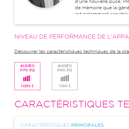
d’une nouvelle puce, PR
de mémoire que la génér
est notamment capable 
signaux grâce à l’intég
de mouvements, en plu
P70-312 s'adapte facilem
NIVEAU DE PERFORMANCE DE L'APPA
2.0 ainsi qu’à l’enviro
AutoSense OS 4.0 et s
Découvrer les caractéristiques techniques de la p
automatiques. Cette aid
également de nombreuse
: streaming audio direct
AUDÉO
AUDÉO
P70 312
P90 312
sans-fil ou encore régla
1 095 €
1 195 €
CARACTÉRISTIQUES TE
CARACTÉRISTIQUES
PRINCIPALES