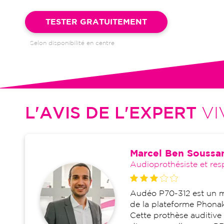
Garantie 4 ans et suivi illimité inclus : bilans auditifs, adapta
visites de réglages, dépannages
TESTER GRATUITEMENT
Selon disponibilité en centre
L'AVIS DE L'EXPERT
VI
Marcel Ben Soussa
Audioprothésiste et res
Audéo P70-312 est un mi
de la plateforme Phonak
Cette prothèse auditiv