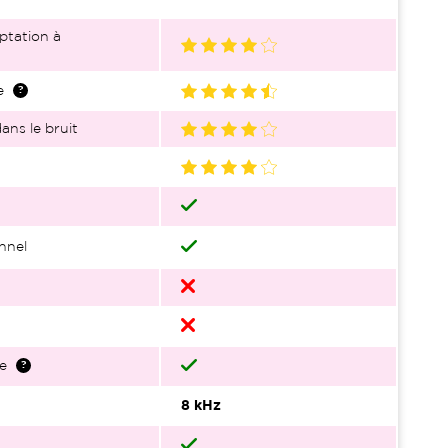
ptation à
e
ans le bruit
nnel
e
8 kHz