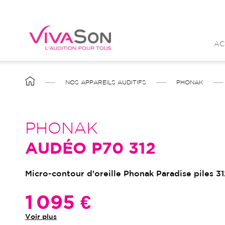
Aller
au
contenu
AC
principal
FIL
NOS APPAREILS AUDITIFS
PHONAK
D'ARIANE
PHONAK
AUDÉO P70 312
Micro-contour d'oreille Phonak Paradise piles 31
1 095 €
Voir plus