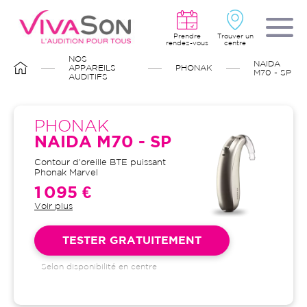
Aller
au
contenu
principal
Prendre
Trouver un
rendez-vous
centre
FIL
NOS
NAIDA
D'ARIANE
APPAREILS
PHONAK
M70 - SP
AUDITIFS
PHONAK
NAIDA M70 - SP
Contour d'oreille BTE puissant
Phonak Marvel
1 095 €
Voir plus
Garantie 4 ans et suivi illimité
inclus : bilans auditifs, adaptation
initiale, visites de contrôle, visites
TESTER GRATUITEMENT
de réglages, dépannages
Selon disponibilité en centre