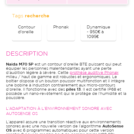
Tags
recherche
Contour
Phonak
Dynamique
Bl
d'oreille
- 950€ à
1095€
DESCRIPTION
Naida M70 SP
est un contour d’oreille BTE puissant qui peut
équiper les personnes malentendantes ayant une perte
d’audition légère à sévère. Cette
prothèse auditive Phonak
milieu / haut de gamme est robustes et ergonomiques. Le
boîtier dispose d’un bouton poussoir multifonction et il intègre
une bobine à induction contrairement aux micro-contours
d’oreille. Il fonctionne avec des
piles 13
. Il est certifié IP68 et
possède un nano-revêtement qui le protège de l’humidité et la
poussière.
L’ADAPTATION À L’ENVIRONNEMENT SONORE AVEC
AUTOSENSE OS
L’appareil assure une transition réactive aux environnements
sonores avec une nouvelle version de l’algorithme
AutoSense
OS
avec 6 programmes automatiques pour cette version