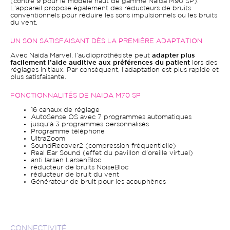
(contre 9 pour le modèle haut de gamme Naida M90 SP).
L’appareil propose également des réducteurs de bruits
conventionnels pour réduire les sons impulsionnels ou les bruits
du vent.
UN SON SATISFAISANT DÈS LA PREMIÈRE ADAPTATION
Avec Naida Marvel, l’audioprothésiste peut
adapter plus
facilement l’aide auditive aux préférences du patient
lors des
réglages initiaux. Par conséquent, l’adaptation est plus rapide et
plus satisfaisante.
FONCTIONNALITÉS DE NAIDA M70 SP
16 canaux de réglage
AutoSense OS avec 7 programmes automatiques
jusqu’à 3 programmes personnalisés
Programme téléphone
UltraZoom
SoundRecover2 (compression fréquentielle)
Real Ear Sound (effet du pavillon d’oreille virtuel)
anti larsen LarsenBloc
réducteur de bruits NoiseBloc
réducteur de bruit du vent
Générateur de bruit pour les acouphènes
CONNECTIVITÉ