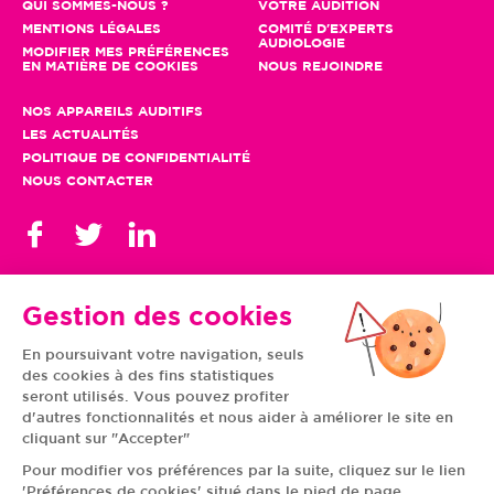
QUI SOMMES-NOUS ?
VOTRE AUDITION
MENTIONS LÉGALES
COMITÉ D'EXPERTS
AUDIOLOGIE
MODIFIER MES PRÉFÉRENCES
EN MATIÈRE DE COOKIES
NOUS REJOINDRE
NOS APPAREILS AUDITIFS
LES ACTUALITÉS
POLITIQUE DE CONFIDENTIALITÉ
NOUS CONTACTER
Gestion des cookies
En poursuivant votre navigation, seuls
TOUS NOS CENTRES
des cookies à des fins statistiques
AUVERGNE-RHÔNE-
CENTRE-VAL DE LOIRE
ALPES
GRAND EST
seront utilisés. Vous pouvez profiter
BOURGOGNE-
ÎLE-DE-FRANCE
d'autres fonctionnalités et nous aider à améliorer le site en
FRANCHE-COMTÉ
BRETAGNE
cliquant sur "Accepter"
HAUTS-DE-FRANCE
NOUVELLE-AQUITAINE
NORMANDIE
PAYS DE LA LOIRE
Pour modifier vos préférences par la suite, cliquez sur le lien
OCCITANIE
PROVENCE-ALPES-
'Préférences de cookies' situé dans le pied de page.