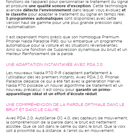
fonctions de l'appareil pour personnaliser le traitement du signal
et produire
une qualité sonore d’exception
. Cette technologie
avancée
détecte l’environnement
dans lequel vous évoluez
et
le classifie
pour adapter le traitement du signal en temps réel.
5 programmes automatiques
sont disponibles avec cette
version haut de gamme pour une plus grande précision dans
l’automatisation.
Il est cependant moins précis que son homologue Premium
Phonak Naida Paradise P90, qui lui embarque un programme
automatique pour la voiture et les situations réverbérantes.
Ainsi qu'une fonction de Suppression dynamique du bruit et un
meilleur Renforcement de la parole.
UNE ADAPTATION INSTANTANÉE AVEC PDA 2.0
Les nouveaux Naida P70 P-R s'adaptent parfaitement à
l’utilisateur dès les premiers instants. Avec PDA 2.0, Phonak
Paradise dépasse ce qui a été fait avec la génération Marvel.
Naida P70 possède un nouvel algorithme de traitement et un
nouveau précalcul. Il est conçu pour
garantir un primo-
appareillage idéal et un effort d’écoute réduit
.
UNE COMPRÉHENSION DE LA PAROLE OPTIMALE DANS LE
BRUIT ET DANS LE CALME
Avec PDA 2.0, AutoSense OS 4.0, des capteurs de mouvement,
la compréhension de la parole dans le bruit est nettement
assistée. Que ce soit dans le calme ou dans le bruit. Que la voix
soit à proximité ou à distance, à l'arrêt ou en mouvement.