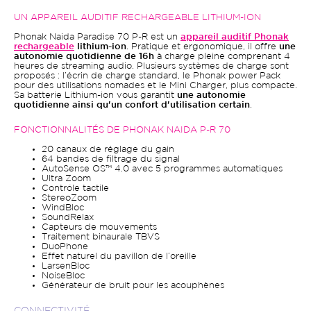
UN APPAREIL AUDITIF RECHARGEABLE LITHIUM-ION
Phonak Naida Paradise 70 P-R est un
appareil auditif Phonak
rechargeable
lithium-ion
. Pratique et ergonomique, il offre
une
autonomie quotidienne de 16h
à charge pleine comprenant 4
heures de streaming audio. Plusieurs systèmes de charge sont
proposés : l’écrin de charge standard, le Phonak power Pack
pour des utilisations nomades et le Mini Charger, plus compacte.
Sa batterie Lithium-ion vous garantit
une autonomie
quotidienne ainsi qu'un confort d'utilisation certain
.
FONCTIONNALITÉS DE PHONAK NAIDA P-R 70
20 canaux de réglage du gain
64 bandes de filtrage du signal
AutoSense OS™ 4.0 avec 5 programmes automatiques
Ultra Zoom
Contrôle tactile
StereoZoom
WindBloc
SoundRelax
Capteurs de mouvements
Traitement binaurale TBVS
DuoPhone
Effet naturel du pavillon de l’oreille
LarsenBloc
NoiseBloc
Générateur de bruit pour les acouphènes