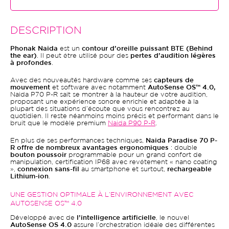
DESCRIPTION
Phonak Naida
est un
contour d’oreille puissant BTE (Behind
the ear)
. Il peut être utilisé pour des
pertes d’audition légères
à profondes
.
Avec des nouveautés hardware comme ses
capteurs de
mouvement
et software avec notamment
AutoSense OS™ 4.0,
Naida P70 P-R sait se montrer à la hauteur de votre audition,
proposant une expérience sonore enrichie et adaptée à la
plupart des situations d’écoute que vous rencontrez au
quotidien. Il reste néanmoins moins précis et performant dans le
bruit que le modèle premium
Naida P90 P-R
.
En plus de ses performances techniques,
Naida Paradise 70 P-
R offre de nombreux avantages ergonomiques
: double
bouton poussoir
programmable pour un grand confort de
manipulation, certification IP68 avec revêtement « nano coating
»,
connexion sans-fil
au smartphone et surtout,
rechargeable
Lithium-ion
.
UNE GESTION OPTIMALE À L’ENVIRONNEMENT AVEC
AUTOSENSE OS™ 4.0
Développé avec de
l’intelligence artificielle
, le nouvel
AutoSense OS 4.0
assure l’orchestration idéale des différentes