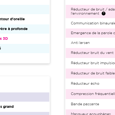
Réducteur de bruit / ada
l'environnement
tour d'oreille
Communication binaural
vère à profonde
Emergence de la parole d
nx 3D
Anti larsen
5
Réducteur bruit du vent
Réducteur bruit impulsio
Réducteur de bruit faible
Réducteur écho
Compression fréquentiell
Bande passante
s grand
Masqueur acouphènes