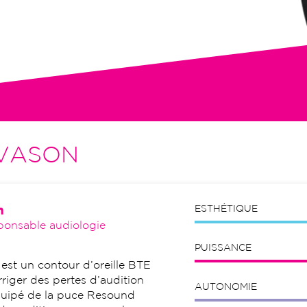
tion initiale, visites de contrôle,
VASON
n
ESTHÉTIQUE
ponsable audiologie
PUISSANCE
st un contour d’oreille BTE
riger des pertes d’audition
AUTONOMIE
quipé de la puce Resound