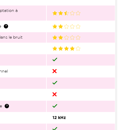
ptation à
e
ans le bruit
nnel
e
12 kHz