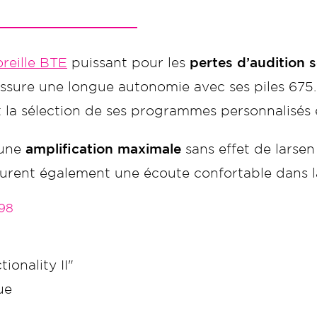
reille BTE
puissant pour les
pertes d’audition 
l assure une longue autonomie avec ses piles 67
la sélection de ses programmes personnalisés et
 une
amplification maximale
sans effet de larsen
ssurent également une écoute confortable dans la
98
ionality II"
ue