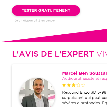
Garantie 4 ans et suivi illimité inclus : bilans auditifs, adapta
visites de réglages, dépannages
TESTER GRATUITEMENT
Selon disponibilité en centre
L'AVIS DE L'EXPERT
VI
Marcel Ben Soussa
Audioprothésiste et res
Resound Enzo 3D 5-98 e
surpuissant qui peut cor
sévères à profondes. E