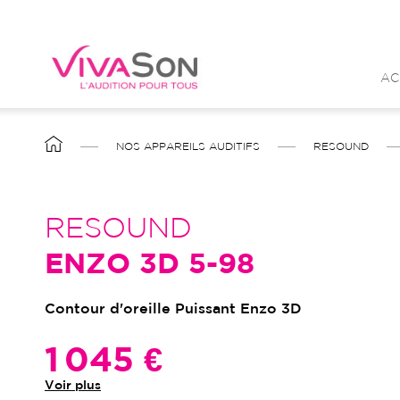
Aller
au
contenu
AC
principal
FIL
NOS APPAREILS AUDITIFS
RESOUND
D'ARIANE
RESOUND
ENZO 3D 5-98
Contour d'oreille Puissant Enzo 3D
1 045 €
Voir plus