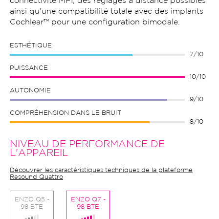
connectivité MFI, des réglages à distance possibles
ainsi qu’une compatibilité totale avec des implants
Cochlear™ pour une configuration bimodale.
ESTHÉTIQUE
7/10
PUISSANCE
10/10
AUTONOMIE
9/10
COMPRÉHENSION DANS LE BRUIT
8/10
NIVEAU DE PERFORMANCE DE
L'APPAREIL
Découvrer les caractéristiques techniques de la plateforme
Resound Quattro
ENZO Q5 -
ENZO Q7 -
98 BTE
98 BTE