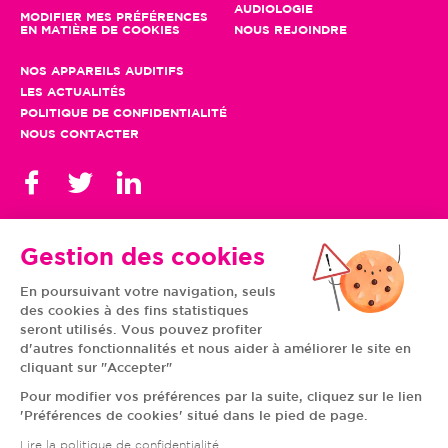
AUDIOLOGIE
MODIFIER MES PRÉFÉRENCES
EN MATIÈRE DE COOKIES
NOUS REJOINDRE
NOS APPAREILS AUDITIFS
LES ACTUALITÉS
POLITIQUE DE CONFIDENTIALITÉ
NOUS CONTACTER
Gestion des cookies
En poursuivant votre navigation, seuls
TOUS NOS CENTRES
des cookies à des fins statistiques
AUVERGNE-RHÔNE-
CENTRE-VAL DE LOIRE
ALPES
GRAND EST
seront utilisés. Vous pouvez profiter
BOURGOGNE-
ÎLE-DE-FRANCE
d'autres fonctionnalités et nous aider à améliorer le site en
FRANCHE-COMTÉ
BRETAGNE
cliquant sur "Accepter"
HAUTS-DE-FRANCE
NOUVELLE-AQUITAINE
NORMANDIE
PAYS DE LA LOIRE
Pour modifier vos préférences par la suite, cliquez sur le lien
OCCITANIE
PROVENCE-ALPES-
'Préférences de cookies' situé dans le pied de page.
CÔTE D'AZUR
Lire la politique de confidentialité