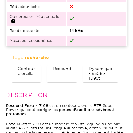
Réducteur écho
Compression fréquentielle
Bande passante
14 kHz
Masqueur acouphènes
Tags
recherche
Contour
Resound
Dynamique
B
d'oreille
- 950€ à
1095€
DESCRIPTION
Resound Enzo 4 7-98
est un contour d’oreille BTE Super
Power qui peut corriger les
pertes d’auditions sévères à
profondes
.
Enzo Quattro 7-98 est un modèle robuste, équipé d’une pile
auditive 675 offrant une longue autonomie, dont 20% de plus
par rapport à la génération précédente. Son boîtier est traitée