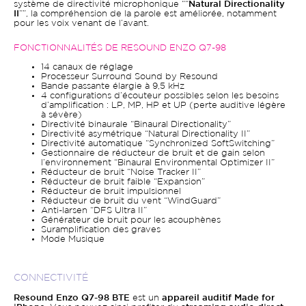
système de directivité microphonique ““
Natural Directionality
II
””, la compréhension de la parole est améliorée, notamment
pour les voix venant de l’avant.
FONCTIONNALITÉS DE RESOUND ENZO Q7-98
14 canaux de réglage
Processeur Surround Sound by Resound
Bande passante élargie à 9,5 kHz
4 configurations d’écouteur possibles selon les besoins
d’amplification : LP, MP, HP et UP (perte auditive légère
à sévère)
Directivité binaurale “Binaural Directionality”
Directivité asymétrique “Natural Directionality II”
Directivité automatique “Synchronized SoftSwitching”
Gestionnaire de réducteur de bruit et de gain selon
l’environnement “Binaural Environmental Optimizer II”
Réducteur de bruit “Noise Tracker II”
Réducteur de bruit faible “Expansion”
Réducteur de bruit impulsionnel
Réducteur de bruit du vent “WindGuard”
Anti-larsen “DFS Ultra II”
Générateur de bruit pour les acouphènes
Suramplification des graves
Mode Musique
CONNECTIVITÉ
Resound Enzo Q7-98 BTE
est un
appareil auditif Made for