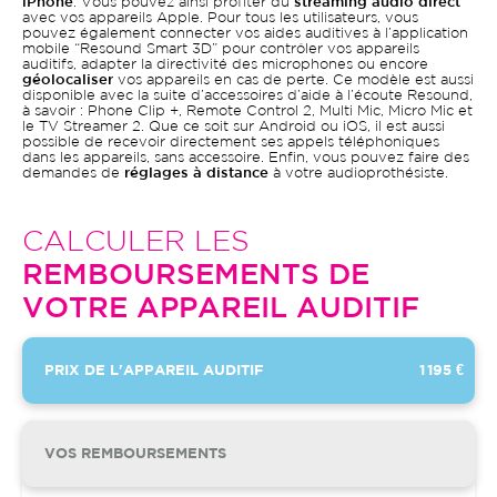
iPhone
. Vous pouvez ainsi profiter du
streaming audio direct
avec vos appareils Apple. Pour tous les utilisateurs, vous
pouvez également connecter vos aides auditives à l’application
mobile “Resound Smart 3D” pour contrôler vos appareils
auditifs, adapter la directivité des microphones ou encore
géolocaliser
vos appareils en cas de perte. Ce modèle est aussi
disponible avec la suite d’accessoires d’aide à l’écoute Resound,
à savoir : Phone Clip +, Remote Control 2, Multi Mic, Micro Mic et
le TV Streamer 2. Que ce soit sur Android ou iOS, il est aussi
possible de recevoir directement ses appels téléphoniques
dans les appareils, sans accessoire. Enfin, vous pouvez faire des
demandes de
réglages à distance
à votre audioprothésiste.
CALCULER LES
REMBOURSEMENTS DE
VOTRE APPAREIL AUDITIF
PRIX DE L'APPAREIL AUDITIF
1 195 €
VOS REMBOURSEMENTS