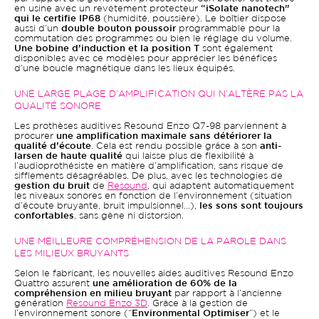
en usine avec un revêtement protecteur
“iSolate nanotech”
qui le certifie IP68
(humidité, poussière). Le boîtier dispose
aussi d’un
double bouton poussoir
programmable pour la
commutation des programmes ou bien le réglage du volume.
Une bobine d’induction et la position T
sont également
disponibles avec ce modèles pour apprécier les bénéfices
d’une boucle magnétique dans les lieux équipés.
UNE LARGE PLAGE D’AMPLIFICATION QUI N’ALTÈRE PAS LA
QUALITÉ SONORE
Les prothèses auditives Resound Enzo Q7-98 parviennent à
procurer
une amplification maximale sans détériorer la
qualité d’écoute
. Cela est rendu possible grâce à son
anti-
larsen de haute qualité
qui laisse plus de flexibilité à
l’audioprothésiste en matière d’amplification, sans risque de
sifflements désagréables. De plus, avec les technologies de
gestion du bruit
de
Resound
, qui adaptent automatiquement
les niveaux sonores en fonction de l’environnement (situation
d’écoute bruyante, bruit impulsionnel…),
les sons sont toujours
confortables
, sans gène ni distorsion.
UNE MEILLEURE COMPRÉHENSION DE LA PAROLE DANS
LES MILIEUX BRUYANTS
Selon le fabricant, les nouvelles aides auditives Resound Enzo
Quattro assurent
une amélioration de 60% de la
compréhension en milieu bruyant
par rapport à l’ancienne
génération
Resound Enzo 3D
. Grâce à la gestion de
l’environnement sonore (“
Environmental Optimiser
”) et le