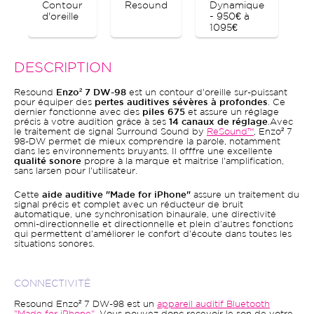
Contour
Resound
Dynamique
B
d'oreille
- 950€ à
1095€
DESCRIPTION
Resound
Enzo² 7 DW-98
est un contour d'oreille sur-puissant
pour équiper des
pertes auditives sévères à profondes
. Ce
dernier fonctionne avec des
piles 675
et assure un réglage
précis à votre audition grâce à ses
14 canaux de réglage
.Avec
le traitement de signal Surround Sound by
ReSound™
, Enzo² 7
98-DW permet de mieux comprendre la parole, notamment
dans les environnements bruyants. Il offfre une excellente
qualité sonore
propre à la marque et maitrise l'amplification,
sans larsen pour l'utilisateur.
Cette
aide auditive "Made for iPhone"
assure un traitement du
signal précis et complet avec un réducteur de bruit
automatique, une synchronisation binaurale, une directivité
omni-directionnelle et directionnelle et plein d'autres fonctions
qui permettent d'améliorer le confort d'écoute dans toutes les
situations sonores.
CONNECTIVITÉ
Resound Enzo² 7 DW-98 est un
appareil auditif Bluetooth