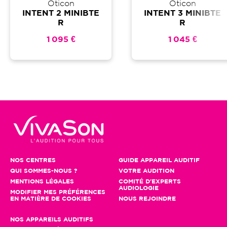
Oticon
Oticon
INTENT 2 MINIBTE
INTENT 3 MINIBTE
R
R
1 095 €
1 045 €
NOS CENTRES
GUIDE APPAREIL AUDITIF
QUI SOMMES-NOUS ?
VOTRE AUDITION
MENTIONS LÉGALES
COMITÉ D'EXPERTS
AUDIOLOGIE
MODIFIER MES PRÉFÉRENCES
EN MATIÈRE DE COOKIES
NOUS REJOINDRE
NOS APPAREILS AUDITIFS