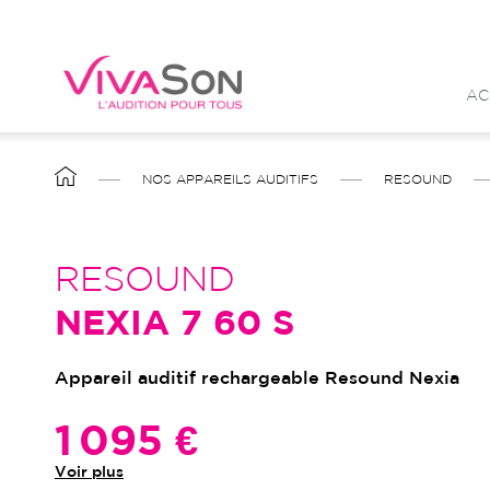
Aller
au
contenu
AC
principal
FIL
NOS APPAREILS AUDITIFS
RESOUND
D'ARIANE
RESOUND
NEXIA 7 60 S
Appareil auditif rechargeable Resound Nexia
1 095 €
Voir plus