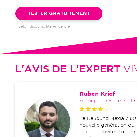
Garantie 4 ans et suivi illimité inclus : bilans auditifs, adapta
visites de réglages, dépannages
TESTER GRATUITEMENT
Selon disponibilité en centre
L'AVIS DE L'EXPERT
VI
Ruben Krief
Audioprothésiste et Dir
Le ReSound Nexia 7 60 S
nouvelle génération qui 
et connectivité. Positi