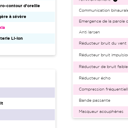
ro-contour d'oreille
Communication binaural
ère à sévère
Emergence de la parole d
xia
Anti larsen
terie Li-ion
Réducteur bruit du vent
Réducteur bruit impulsio
Réducteur de bruit faible
Réducteur écho
Compression fréquentiell
Bande passante
it
Masqueur acouphènes