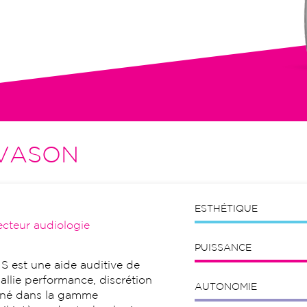
tion initiale, visites de contrôle,
VASON
ESTHÉTIQUE
ecteur audiologie
PUISSANCE
 est une aide auditive de
allie performance, discrétion
AUTONOMIE
onné dans la gamme