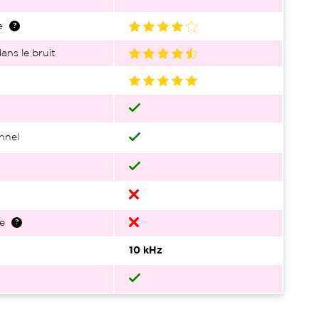
e
ans le bruit
nnel
e
10 kHz