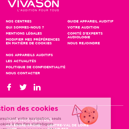
NOS CENTRES
GUIDE APPAREIL AUDITIF
QUI SOMMES-NOUS ?
VOTRE AUDITION
MENTIONS LÉGALES
COMITÉ D'EXPERTS
AUDIOLOGIE
MODIFIER MES PRÉFÉRENCES
EN MATIÈRE DE COOKIES
NOUS REJOINDRE
NOS APPAREILS AUDITIFS
LES ACTUALITÉS
POLITIQUE DE CONFIDENTIALITÉ
NOUS CONTACTER
Gestion des cookies
En poursuivant votre navigation, seuls
TOUS NOS CENTRES
des cookies à des fins statistiques
AUVERGNE-RHÔNE-
CENTRE-VAL DE LOIRE