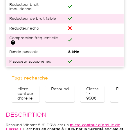
Réducteur bruit
impulsionnel
Réducteur de bruit faible
Réducteur écho
Compression fréquentielle
Bande passante
8 kHz
Masqueur acouphènes
Tags
recherche
Micro-
Resound
Classe
Blueto
contour
1 -
d'oreille
950€
DESCRIPTION
Resound Vibrant 5-61-DRW est un
micro-contour d'oreille de
Classe 1
. Il est
pris en charge à 100% par la Sécurité sociale et