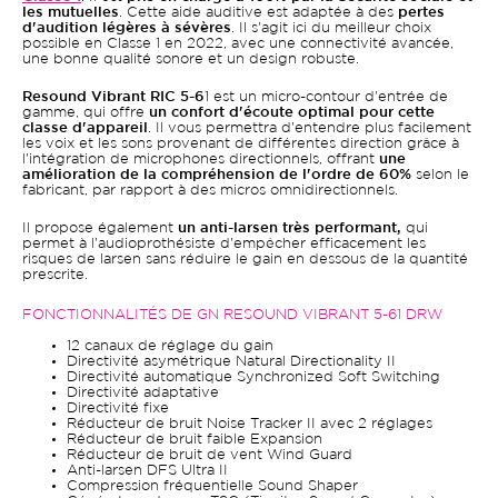
les mutuelles
. Cette aide auditive est adaptée à des
pertes
d'audition légères à sévères
. Il s'agit ici du meilleur choix
possible en Classe 1 en 2022, avec une connectivité avancée,
une bonne qualité sonore et un design robuste.
Resound Vibrant RIC 5-6
1 est un micro-contour d'entrée de
gamme, qui offre
un confort d'écoute optimal pour cette
classe d'appareil
. Il vous permettra d'entendre plus facilement
les voix et les sons provenant de différentes direction grâce à
l'intégration de microphones directionnels, offrant
une
amélioration de la compréhension de l'ordre de 60%
selon le
fabricant, par rapport à des micros omnidirectionnels.
Il propose également
un anti-larsen très performant,
qui
permet à l'audioprothésiste d'empêcher efficacement les
risques de larsen sans réduire le gain en dessous de la quantité
prescrite.
FONCTIONNALITÉS DE GN RESOUND VIBRANT 5-61 DRW
12 canaux de réglage du gain
Directivité asymétrique Natural Directionality II
Directivité automatique Synchronized Soft Switching
Directivité adaptative
Directivité fixe
Réducteur de bruit Noise Tracker II avec 2 réglages
Réducteur de bruit faible Expansion
Réducteur de bruit de vent Wind Guard
Anti-larsen DFS Ultra II
Compression fréquentielle Sound Shaper