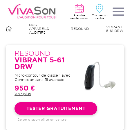
Aller
au
contenu
principal
Prendre
Trouver un
rendez-vous
centre
FIL
NOS
VIBRANT
D'ARIANE
APPAREILS
RESOUND
5-61 DRW
AUDITIFS
RESOUND
VIBRANT 5-61
DRW
Micro-contour de classe 1 avec
Connexion sans-fil avancée
950 €
Voir plus
Garantie 4 ans et suivi illimité
inclus : bilans auditifs, adaptation
initiale, visites de contrôle, visites
TESTER GRATUITEMENT
de réglages, dépannages
Selon disponibilité en centre