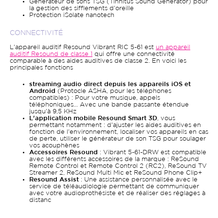
Générateur de sons TSG (Tinnitus Sound Generator) pour
la gestion des sifflements d'oreille
Protection iSolate nanotech
CONNECTIVITÉ
L'appareil auditif Resound Vibrant RIC 5-61 est
un appareil
auditif Resound de classe 1
qui offre une connectivité
comparable à des aides auditives de classe 2. En voici les
principales fonctions
streaming audio direct depuis les appareils iOS et
Android
(Protocle ASHA, pour les téléphones
compatibles) : Pour votre musique, appels
téléphoniques... Avec une bande passante étendue
jusqu'à 9,5 KHz
L'application mobile Resound Smart 3D
, vous
permettant notamment : d'ajuster les aides auditives en
fonction de l'environnement, localiser vos appareils en cas
de perte, utiliser le générateur de son TSG pour soulager
vos acouphènes
Accessoires Resound
: Vibrant 5-61-DRW est compatible
avec les différents accessoires de la marque : ReSound
Remote Control et Remote Control 2 (RC2), ReSound TV
Streamer 2, ReSound Multi Mic et ReSound Phone Clip+
Resound Assist
: Une assistance personnalisée avec le
service de téléaudiologie permettant de communiquer
avec votre audioprothésiste et de réaliser des réglages à
distanc