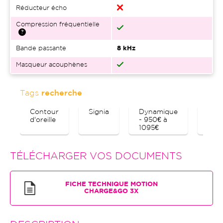
Réducteur écho
Compression fréquentielle
Bande passante
8 kHz
Masqueur acouphènes
Tags
recherche
Contour
Signia
Dynamique
Blue
d'oreille
- 950€ à
1095€
TÉLÉCHARGER VOS DOCUMENTS
FICHE TECHNIQUE MOTION
CHARGE&GO 3X