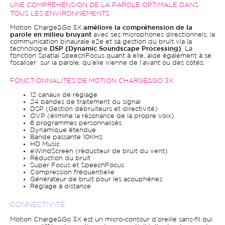
UNE COMPRÉHENSION DE LA PAROLE OPTIMALE DANS
TOUS LES ENVIRONNEMENTS
Motion Charge&Go 3X
améliore la compréhension de la
parole en milieu bruyant
avec ses microphones directionnels, la
communication binaurale e2e et sa gestion du bruit via la
technologie
DSP (Dynamic Soundscape Processing)
. La
fonction Spatial SpeechFocus quant à elle, aide également à se
focaliser sur la parole, qu’elle vienne de l’avant ou des côtés.
FONCTIONNALITÉS DE MOTION CHARGE&GO 3X
12 canaux de réglage
24 bandes de traitement du signal
DSP (Gestion débruiteurs et directivité)
OVP (élimine la résonance de la propre voix)
6 programmes personnalisés
Dynamique étendue
Bande passante 10KHz
HD Music
eWindScreen (réducteur de bruit du vent)
Réduction du bruit
Super Focus et SpeechFocus
Compression fréquentielle
Générateur de bruit pour les acouphènes
Réglage à distance
CONNECTIVITÉ
Motion Charge&Go 3X est un micro-contour d’oreille sans-fil qui