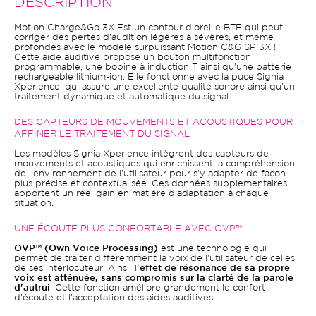
DESCRIPTION
Motion Charge&Go 3X Est un contour d'oreille BTE qui peut
corriger des pertes d'audition légères à sévères, et même
profondes avec le modèle surpuissant Motion C&G SP 3X !
Cette aide auditive propose un bouton multifonction
programmable, une bobine à induction T ainsi qu'une batterie
rechargeable lithium-ion. Elle fonctionne avec la puce Signia
Xperience, qui assure une excellente qualité sonore ainsi qu'un
traitement dynamique et automatique du signal.
DES CAPTEURS DE MOUVEMENTS ET ACOUSTIQUES POUR
AFFINER LE TRAITEMENT DU SIGNAL
Les modèles Signia Xperience intègrent des capteurs de
mouvements et acoustiques qui enrichissent la compréhension
de l'environnement de l'utilisateur pour s'y adapter de façon
plus précise et contextualisée. Ces données supplémentaires
apportent un réel gain en matière d'adaptation à chaque
situation.
UNE ÉCOUTE PLUS CONFORTABLE AVEC OVP™
OVP™ (Own Voice Processing)
est une technologie qui
permet de traiter différemment la voix de l'utilisateur de celles
de ses interlocuteur. Ainsi,
l'effet de résonance de sa propre
voix est atténuée, sans compromis sur la clarté de la parole
d'autrui
. Cette fonction améliore grandement le confort
d'écoute et l'acceptation des aides auditives.