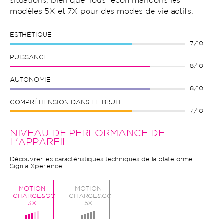
situations, bien que nous recommandons les
modèles 5X et 7X pour des modes de vie actifs.
ESTHÉTIQUE
7/10
PUISSANCE
8/10
AUTONOMIE
8/10
COMPRÉHENSION DANS LE BRUIT
7/10
NIVEAU DE PERFORMANCE DE
L'APPAREIL
Découvrer les caractéristiques techniques de la plateforme
Signia Xperience
MOTION
MOTION
CHARGE&GO
CHARGE&GO
3X
5X