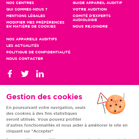
NOS CENTRES
GUIDE APPAREIL AUDITIF
QUI SOMMES-NOUS ?
VOTRE AUDITION
MENTIONS LÉGALES
COMITÉ D'EXPERTS
AUDIOLOGIE
MODIFIER MES PRÉFÉRENCES
EN MATIÈRE DE COOKIES
NOUS REJOINDRE
NOS APPAREILS AUDITIFS
LES ACTUALITÉS
POLITIQUE DE CONFIDENTIALITÉ
NOUS CONTACTER
Gestion des cookies
En poursuivant votre navigation, seuls
TOUS NOS CENTRES
des cookies à des fins statistiques
AUVERGNE-RHÔNE-
CENTRE-VAL DE LOIRE
ALPES
GRAND EST
seront utilisés. Vous pouvez profiter
BOURGOGNE-
ÎLE-DE-FRANCE
d'autres fonctionnalités et nous aider à améliorer le site en
FRANCHE-COMTÉ
BRETAGNE
cliquant sur "Accepter"
HAUTS-DE-FRANCE
NOUVELLE-AQUITAINE