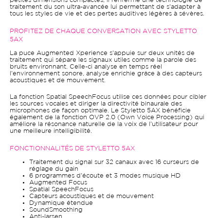
petites dimensions compactes, il renferme une technologie de
traitement du son ultra-avancée lui permettant de s'adapter à
tous les styles de vie et des pertes auditives légères à sévères.
PROFITEZ DE CHAQUE CONVERSATION AVEC STYLETTO
5AX
La puce Augmented Xperience s'appuie sur deux unités de
traitement qui sépare les signaux utiles comme la parole des
bruits environnant. Celle-ci analyse en temps réel
l'environnement sonore, analyse enrichie grâce à des capteurs
acoustiques et de mouvement.
La fonction Spatial SpeechFocus utilise ces données pour cibler
les sources vocales et diriger la directivité binaurale des
microphones de façon optimale. Le Styletto 5AX bénéficie
également de la fonction OVP 2.0 (Own Voice Processing) qui
améliore la résonance naturelle de la voix de l'utilisateur pour
une meilleure intelligibilité.
FONCTIONNALITÉS DE STYLETTO 5AX
Traitement du signal sur 32 canaux avec 16 curseurs de
réglage du gain
6 programmes d'écoute et 3 modes musique HD
Augmented Focus
Spatial SpeechFocus
Capteurs acoustiques et de mouvement
Dynamique étendue
SoundSmoothing
Anti-larsen