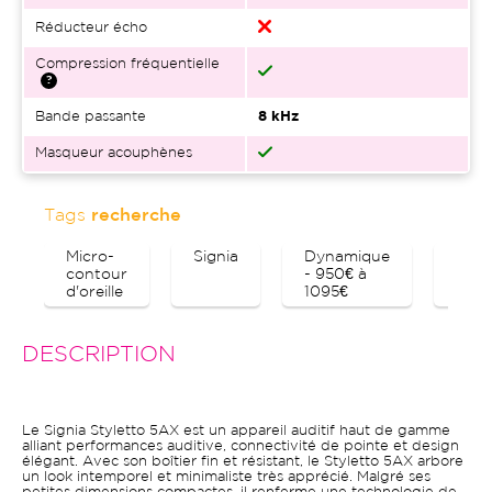
Réducteur écho
Compression fréquentielle
Bande passante
8 kHz
Masqueur acouphènes
Tags
recherche
Micro-
Signia
Dynamique
Blue
contour
- 950€ à
d'oreille
1095€
DESCRIPTION
Le Signia Styletto 5AX est un appareil auditif haut de gamme
alliant performances auditive, connectivité de pointe et design
élégant. Avec son boîtier fin et résistant, le Styletto 5AX arbore
un look intemporel et minimaliste très apprécié. Malgré ses