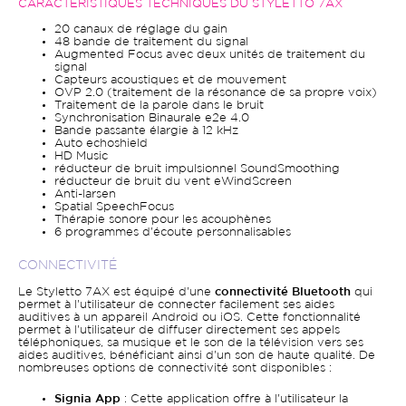
CARACTÉRISTIQUES TECHNIQUES DU STYLETTO 7AX
20 canaux de réglage du gain
48 bande de traitement du signal
Augmented Focus avec deux unités de traitement du
signal
Capteurs acoustiques et de mouvement
OVP 2.0 (traitement de la résonance de sa propre voix)
Traitement de la parole dans le bruit
Synchronisation Binaurale e2e 4.0
Bande passante élargie à 12 kHz
Auto echoshield
HD Music
réducteur de bruit impulsionnel SoundSmoothing
réducteur de bruit du vent eWindScreen
Anti-larsen
Spatial SpeechFocus
Thérapie sonore pour les acouphènes
6 programmes d'écoute personnalisables
CONNECTIVITÉ
Le Styletto 7AX est équipé d'une
connectivité Bluetooth
qui
permet à l'utilisateur de connecter facilement ses aides
auditives à un appareil Android ou iOS. Cette fonctionnalité
permet à l'utilisateur de diffuser directement ses appels
téléphoniques, sa musique et le son de la télévision vers ses
aides auditives, bénéficiant ainsi d'un son de haute qualité. De
nombreuses options de connectivité sont disponibles :
Signia App
: Cette application offre à l'utilisateur la