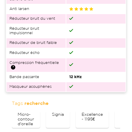
Anti larsen
Réducteur bruit du vent
Réducteur bruit
impulsionnel
Réducteur de bruit faible
Réducteur écho
Compression fréquentielle
Bande passante
12 kHz
Masqueur acouphènes
Tags
recherche
Micro-
Signia
Excellence
Bluet
contour
- 1195€
d'oreille