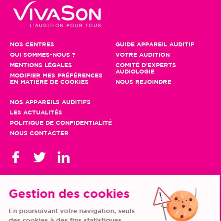
NOS CENTRES
GUIDE APPAREIL AUDITIF
QUI SOMMES-NOUS ?
VOTRE AUDITION
MENTIONS LÉGALES
COMITÉ D'EXPERTS
AUDIOLOGIE
MODIFIER MES PRÉFÉRENCES
EN MATIÈRE DE COOKIES
NOUS REJOINDRE
NOS APPAREILS AUDITIFS
LES ACTUALITÉS
POLITIQUE DE CONFIDENTIALITÉ
NOUS CONTACTER
Gestion des cookies
En poursuivant votre navigation, seuls
TOUS NOS CENTRES
des cookies à des fins statistiques