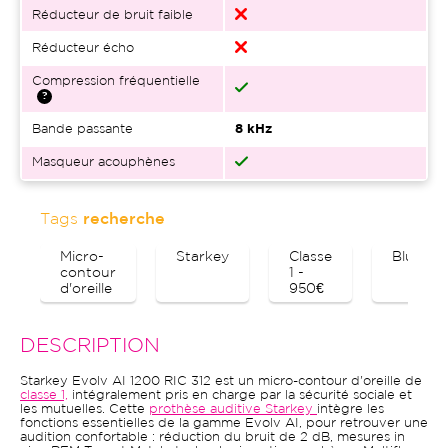
Réducteur de bruit faible
Réducteur écho
Compression fréquentielle
Bande passante
8 kHz
Masqueur acouphènes
Tags
recherche
Micro-
Starkey
Classe
Bluetoo
contour
1 -
d'oreille
950€
DESCRIPTION
Starkey Evolv AI 1200 RIC 312 est un micro-contour d'oreille de
classe 1,
intégralement pris en charge par la sécurité sociale et
les mutuelles. Cette
prothèse auditive Starkey
intègre les
fonctions essentielles de la gamme Evolv AI, pour retrouver une
audition confortable : réduction du bruit de 2 dB, mesures in