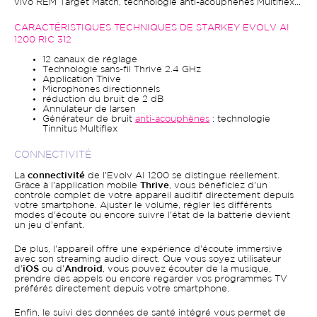
vivo REM Target Match, technologie anti-acouphènes Multiflex...
CARACTÉRISTIQUES TECHNIQUES DE STARKEY EVOLV AI
1200 RIC 312
12 canaux de réglage
Technologie sans-fil Thrive 2.4 GHz
Application Thive
Microphones directionnels
réduction du bruit de 2 dB
Annulateur de larsen
Générateur de bruit
anti-acouphènes
: technologie
Tinnitus Multiflex
CONNECTIVITÉ
La
connectivité
de l'Evolv AI 1200 se distingue réellement.
Grâce à l'application mobile
Thrive
, vous bénéficiez d'un
contrôle complet de votre appareil auditif directement depuis
votre smartphone. Ajuster le volume, régler les différents
modes d'écoute ou encore suivre l'état de la batterie devient
un jeu d'enfant.
De plus, l'appareil offre une expérience d'écoute immersive
avec son streaming audio direct. Que vous soyez utilisateur
d'
iOS
ou d'
Android
, vous pouvez écouter de la musique,
prendre des appels ou encore regarder vos programmes TV
préférés directement depuis votre smartphone.
Enfin, le suivi des données de santé intégré vous permet de