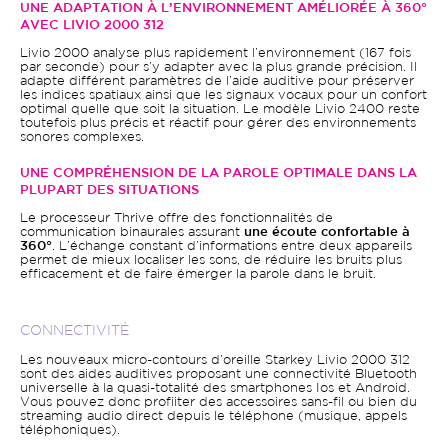
UNE ADAPTATION À L’ENVIRONNEMENT AMÉLIORÉE À 360°
AVEC LIVIO 2000 312
Livio 2000 analyse plus rapidement l’environnement (167 fois
par seconde) pour s’y adapter avec la plus grande précision. Il
adapte différent paramètres de l’aide auditive pour préserver
les indices spatiaux ainsi que les signaux vocaux pour un confort
optimal quelle que soit la situation. Le modèle Livio 2400 reste
toutefois plus précis et réactif pour gérer des environnements
sonores complexes.
UNE COMPRÉHENSION DE LA PAROLE OPTIMALE DANS LA
PLUPART DES SITUATIONS
Le processeur Thrive offre des fonctionnalités de
communication binaurales assurant
une écoute confortable à
360°
. L’échange constant d’informations entre deux appareils
permet de mieux localiser les sons, de réduire les bruits plus
efficacement et de faire émerger la parole dans le bruit.
CONNECTIVITÉ
Les nouveaux micro-contours d’oreille Starkey Livio 2000 312
sont des aides auditives proposant une connectivité Bluetooth
universelle à la quasi-totalité des smartphones Ios et Android.
Vous pouvez donc profiiter des accessoires sans-fil ou bien du
streaming audio direct depuis le téléphone (musique, appels
téléphoniques).