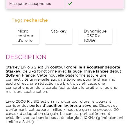
Masqueur acouphènes
Tags
recherche
Micro-
Starkey
Dynamique
Bl
contour
- 950€ à
d'oreille
1095€
DESCRIPTION
Starkey Livio 312 est un
contour d’oreille à écouteur déporté
Starkey
. Celui-ci fonctionne avec
la puce Thrive lancée début
2019 en France
. Cette nouvelle plateforme assure une
connectivité universelle aux smartphones pour le streaming
audio direct, une réduction du bruit plus efficace, une
compréhension de la parole facilité dans le bruit ainsi qu’une
meilleure spatialisation.
Livio 2000 Ric 312 est un micro-contour d’oreille pouvant
corriger des
pertes d’audition légères à sévères
. Discret et
performant, cet appareil milieu / haut de gamme propose 20
canaux d’adaptation du gain. Le son est particulièrement
cristallin avec sa bande passante élargie à 10KHz (généralement
limitée à 8KHz).