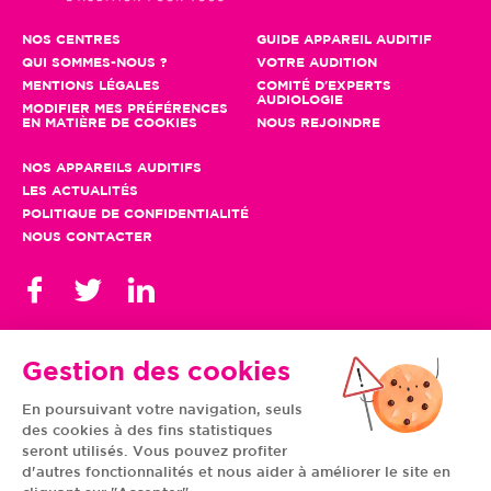
NOS CENTRES
GUIDE APPAREIL AUDITIF
QUI SOMMES-NOUS ?
VOTRE AUDITION
MENTIONS LÉGALES
COMITÉ D'EXPERTS
AUDIOLOGIE
MODIFIER MES PRÉFÉRENCES
EN MATIÈRE DE COOKIES
NOUS REJOINDRE
NOS APPAREILS AUDITIFS
LES ACTUALITÉS
POLITIQUE DE CONFIDENTIALITÉ
NOUS CONTACTER
Gestion des cookies
En poursuivant votre navigation, seuls
TOUS NOS CENTRES
des cookies à des fins statistiques
AUVERGNE-RHÔNE-
CENTRE-VAL DE LOIRE
ALPES
GRAND EST
seront utilisés. Vous pouvez profiter
BOURGOGNE-
ÎLE-DE-FRANCE
d'autres fonctionnalités et nous aider à améliorer le site en
FRANCHE-COMTÉ