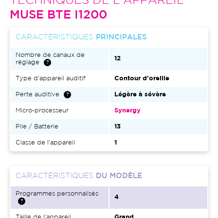
TECHNIQUES DE L'APPAREIL
MUSE BTE I1200
CARACTÉRISTIQUES
PRINCIPALES
Nombre de canaux de
12
réglage
Type d'appareil auditif
Contour d'oreille
Perte auditive
Légère à sévère
Micro-processeur
Synergy
Pile / Batterie
13
Classe de l'appareil
1
CARACTÉRISTIQUES
DU MODÈLE
Programmes personnalisés
4
Taille de l'appareil
Grand