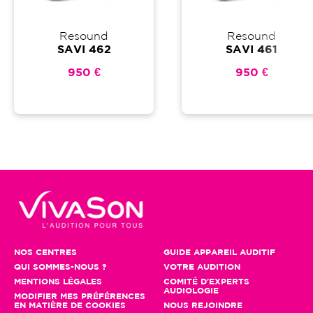
Resound
Resound
SAVI 462
SAVI 461
950 €
950 €
NOS CENTRES
GUIDE APPAREIL AUDITIF
QUI SOMMES-NOUS ?
VOTRE AUDITION
MENTIONS LÉGALES
COMITÉ D'EXPERTS
AUDIOLOGIE
MODIFIER MES PRÉFÉRENCES
EN MATIÈRE DE COOKIES
NOUS REJOINDRE