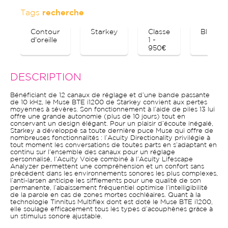
Tags
recherche
Contour
Starkey
Classe
Bluetoo
d'oreille
1 -
950€
DESCRIPTION
Bénéficiant de 12 canaux de réglage et d’une bande passante
de 10 kHz, le Muse BTE i1200 de Starkey convient aux pertes
moyennes à sévères. Son fonctionnement à l’aide de piles 13 lui
offre une grande autonomie (plus de 10 jours) tout en
conservant un design élégant. Pour un plaisir d’écoute inégalé,
Starkey a développé sa toute dernière puce Muse qui offre de
nombreuses fonctionnalités : l’Acuity Directionality privilégie à
tout moment les conversations de toutes parts en s’adaptant en
continu sur l’ensemble des canaux pour un réglage
personnalisé, l’Acuity Voice combiné à l’Acuity Lifescape
Analyzer permettent une compréhension et un confort sans
précédent dans les environnements sonores les plus complexes,
l’anti-larsen anticipe les sifflements pour une qualité de son
permanente, l’abaissement fréquentiel optimise l’intelligibilité
de la parole en cas de zones mortes cochléaires. Quant à la
technologie Tinnitus Multiflex dont est doté le Muse BTE i1200,
elle soulage efficacement tous les types d’acouphènes grâce à
un stimulus sonore ajustable.