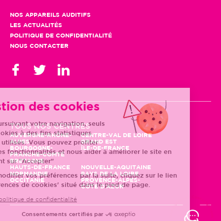
NOS APPAREILS AUDITIFS
LES ACTUALITÉS
POLITIQUE DE CONFIDENTIALITÉ
NOUS CONTACTER
Gestion des cookies
En poursuivant votre navigation, seuls
TOUS NOS CENTRES
des cookies à des fins statistiques
AUVERGNE-RHÔNE-
CENTRE-VAL DE LOIRE
ALPES
GRAND EST
seront utilisés. Vous pouvez profiter
BOURGOGNE-
ÎLE-DE-FRANCE
d'autres fonctionnalités et nous aider à améliorer le site en
FRANCHE-COMTÉ
BRETAGNE
cliquant sur "Accepter"
HAUTS-DE-FRANCE
NOUVELLE-AQUITAINE
NORMANDIE
PAYS DE LA LOIRE
Pour modifier vos préférences par la suite, cliquez sur le lien
OCCITANIE
PROVENCE-ALPES-
'Préférences de cookies' situé dans le pied de page.
CÔTE D'AZUR
Lire la politique de confidentialité
Consentements certifiés par