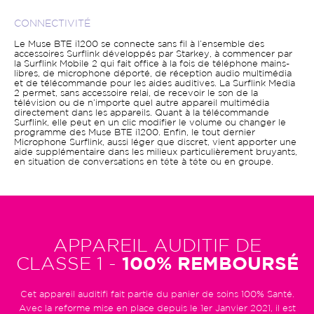
CONNECTIVITÉ
Le Muse BTE i1200 se connecte sans fil à l’ensemble des
accessoires Surflink développés par Starkey, à commencer par
la Surflink Mobile 2 qui fait office à la fois de téléphone mains-
libres, de microphone déporté, de réception audio multimédia
et de télécommande pour les aides auditives. La Surflink Media
2 permet, sans accessoire relai, de recevoir le son de la
télévision ou de n’importe quel autre appareil multimédia
directement dans les appareils. Quant à la télécommande
Surflink, elle peut en un clic modifier le volume ou changer le
programme des Muse BTE i1200. Enfin, le tout dernier
Microphone Surflink, aussi léger que discret, vient apporter une
aide supplémentaire dans les milieux particulièrement bruyants,
en situation de conversations en tête à tête ou en groupe.
APPAREIL AUDITIF DE
CLASSE 1 -
100% REMBOURSÉ
Cet appareil auditifi fait partie du panier de soins 100% Santé.
Avec la reforme mise en place depuis le 1er Janvier 2021, il est