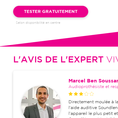
Garantie 4 ans et suivi illimité inclus : bilans auditifs, adapta
visites de réglages, dépannages
TESTER GRATUITEMENT
Selon disponibilité en centre
L'AVIS DE L'EXPERT
VI
Marcel Ben Soussa
Audioprothésiste et res
Directement moulée à la
l'aide auditive Soundlens
l’appareil le plus petit 