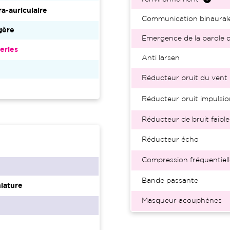
ra-auriculaire
Communication binaural
gère
Emergence de la parole d
eries
Anti larsen
Réducteur bruit du vent
Réducteur bruit impulsio
Réducteur de bruit faible
Réducteur écho
Compression fréquentiell
Bande passante
iature
Masqueur acouphènes