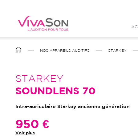
Aller
au
contenu
AC
principal
FIL
NOS APPAREILS AUDITIFS
STARKEY
D'ARIANE
STARKEY
SOUNDLENS 70
Intra-auriculaire Starkey ancienne génération
950 €
Voir plus