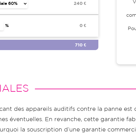
V
240 €
comp
%
0 €
Pou
710 €
IALES
icant des appareils auditifs contre la panne est 
s éventuelles. En revanche, cette garantie fabr
t pourquoi la souscription d’une garantie commer