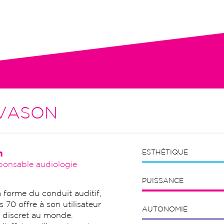
tion initiale, visites de contrôle,
VASON
n
ESTHÉTIQUE
ponsable audiologie
PUISSANCE
 forme du conduit auditif,
 70 offre à son utilisateur
AUTONOMIE
et discret au monde.