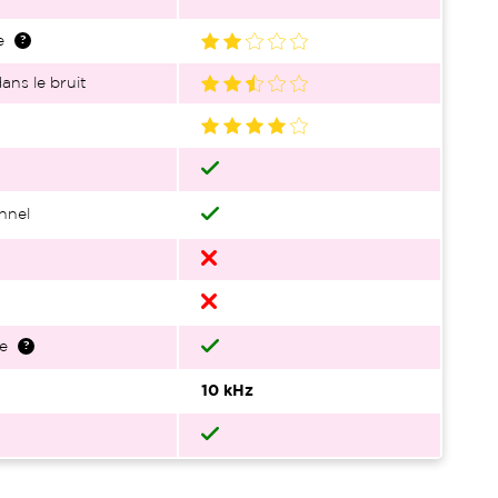
e
ans le bruit
nnel
e
10 kHz