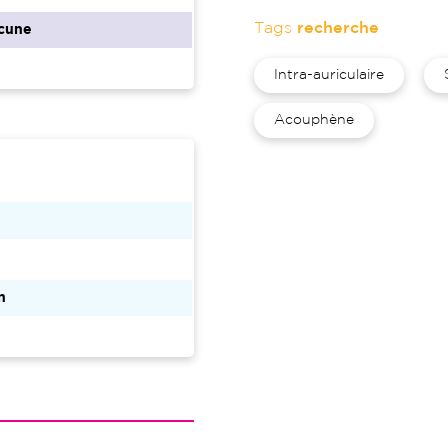
Tags
recherche
cune
Intra-auriculaire
Acouphène
n