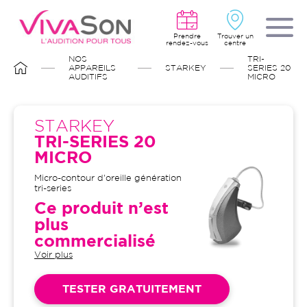
Aller
au
contenu
principal
Prendre
Trouver un
rendez-vous
centre
FIL
NOS
TRI-
D'ARIANE
APPAREILS
STARKEY
SERIES 20
AUDITIFS
MICRO
STARKEY
TRI-SERIES 20
MICRO
Micro-contour d'oreille génération
tri-series
Ce produit n’est
plus
commercialisé
Voir plus
Garantie 4 ans et suivi illimité
inclus : bilans auditifs, adaptation
initiale, visites de contrôle, visites
TESTER GRATUITEMENT
de réglages, dépannages