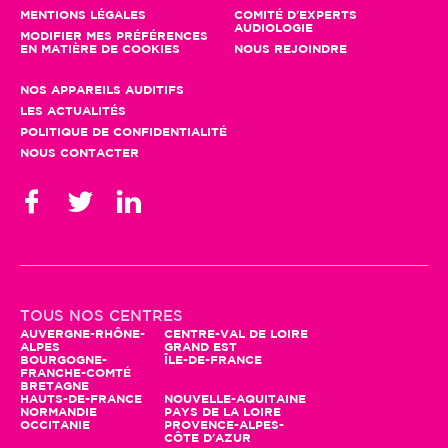
MENTIONS LÉGALES
COMITÉ D'EXPERTS
AUDIOLOGIE
MODIFIER MES PRÉFÉRENCES
EN MATIÈRE DE COOKIES
NOUS REJOINDRE
NOS APPAREILS AUDITIFS
LES ACTUALITÉS
POLITIQUE DE CONFIDENTIALITÉ
NOUS CONTACTER
Gestion des cookies
En poursuivant votre navigation, seuls
TOUS NOS CENTRES
des cookies à des fins statistiques
AUVERGNE-RHÔNE-
CENTRE-VAL DE LOIRE
ALPES
GRAND EST
seront utilisés. Vous pouvez profiter
BOURGOGNE-
ÎLE-DE-FRANCE
d'autres fonctionnalités et nous aider à améliorer le site en
FRANCHE-COMTÉ
BRETAGNE
cliquant sur "Accepter"
HAUTS-DE-FRANCE
NOUVELLE-AQUITAINE
NORMANDIE
PAYS DE LA LOIRE
Pour modifier vos préférences par la suite, cliquez sur le lien
OCCITANIE
PROVENCE-ALPES-
'Préférences de cookies' situé dans le pied de page.
CÔTE D'AZUR