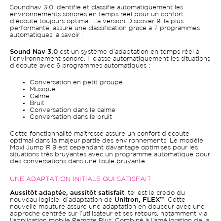
Soundnav 3,0 identifie et classifie automatiquement les
environnements sonores en temps réel pour un confort
d’écoute toujours optimal. La version Discover 9, la plus
performante, assure une classification grâce à 7 programmes
automatiques, à savoir :
Sound Nav 3.0
est un système d’adaptation en temps réel à
l’environnement sonore. Il classe automatiquement les situations
d’écoute avec 6 programmes automatiques :
Conversation en petit groupe
Musique
Calme
Bruit
Conversation dans le calme
Conversation dans le bruit
Cette fonctionnalité maîtresse assure un confort d’écoute
optimal dans la majeur partie des environnements. Le modèle
Moxi Jump R 9 est cependant davantage optimisés pour les
situations très bruyantes avec un programme automatique pour
des conversations dans une foule bruyante.
UNE ADAPTATION INITIALE QUI SATISFAIT
Aussitôt adaptée, aussitôt satisfait
, tel est le credo du
nouveau logiciel d’adaptation de
Unitron, FLEX™
. Cette
nouvelle mouture assure une adaptation en douceur avec une
approche centrée sur l’utilisateur et ses retours, notamment via
l’application mobile Remote Plus. Combiné à l’amélioration de la