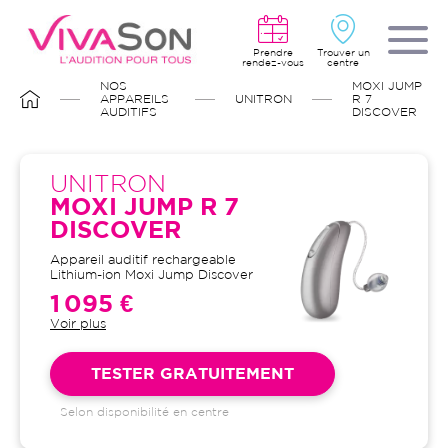
Aller
au
contenu
principal
Prendre
Trouver un
rendez-vous
centre
FIL
NOS
MOXI JUMP
D'ARIANE
APPAREILS
UNITRON
R 7
AUDITIFS
DISCOVER
UNITRON
MOXI JUMP R 7
DISCOVER
Appareil auditif rechargeable
Lithium-ion Moxi Jump Discover
1 095 €
Voir plus
Garantie 4 ans et suivi illimité
inclus : bilans auditifs, adaptation
initiale, visites de contrôle, visites
TESTER GRATUITEMENT
de réglages, dépannages
Selon disponibilité en centre