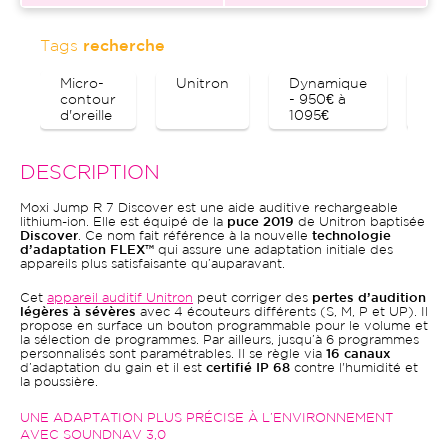
Tags
recherche
Micro-
Unitron
Dynamique
Bl
contour
- 950€ à
d'oreille
1095€
DESCRIPTION
Moxi Jump R 7 Discover est une aide auditive rechargeable
lithium-ion. Elle est équipé de la
puce 2019
de Unitron baptisée
Discover
. Ce nom fait référence à la nouvelle
technologie
d’adaptation FLEX™
qui assure une adaptation initiale des
appareils plus satisfaisante qu’auparavant.
Cet
appareil auditif Unitron
peut corriger des
pertes d’audition
légères à sévères
avec 4 écouteurs différents (S, M, P et UP). Il
propose en surface un bouton programmable pour le volume et
la sélection de programmes. Par ailleurs, jusqu’à 6 programmes
personnalisés sont paramétrables. Il se règle via
16 canaux
d’adaptation du gain et il est
certifié IP 68
contre l'humidité et
la poussière.
UNE ADAPTATION PLUS PRÉCISE À L’ENVIRONNEMENT
AVEC SOUNDNAV 3,0