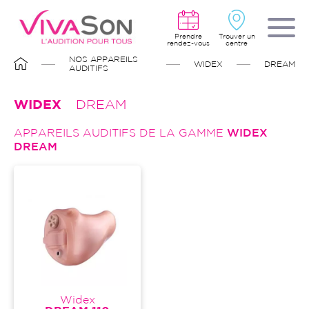
Aller
au
contenu
principal
Prendre
Trouver un
rendez-vous
centre
FIL
NOS APPAREILS
WIDEX
DREAM
D'ARIANE
AUDITIFS
WIDEX
DREAM
APPAREILS AUDITIFS DE LA GAMME
WIDEX
DREAM
Widex