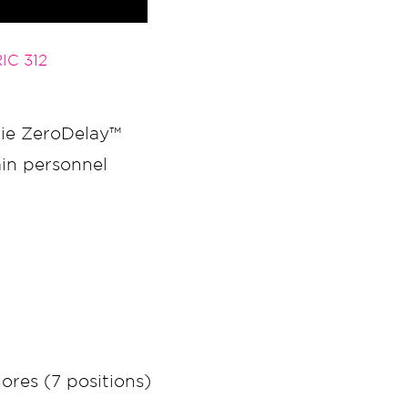
C 312
ie ZeroDelay™
in personnel
ores (7 positions)