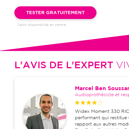
Garantie 4 ans et suivi illimité inclus : bilans auditifs, adapta
visites de réglages, dépannages
TESTER GRATUITEMENT
Selon disponibilité en centre
L'AVIS DE L'EXPERT
VI
Marcel Ben Soussa
Audioprothésiste et res
Widex Moment 330 RIC 3
performant qui restitue 
rapport aux autres mod