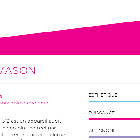
tion initiale, visites de contrôle,
VASON
n
ESTHÉTIQUE
ponsable audiologie
PUISSANCE
12 est un appareil auditif
un son plus naturel par
AUTONOMIE
èles grâce aux technologies