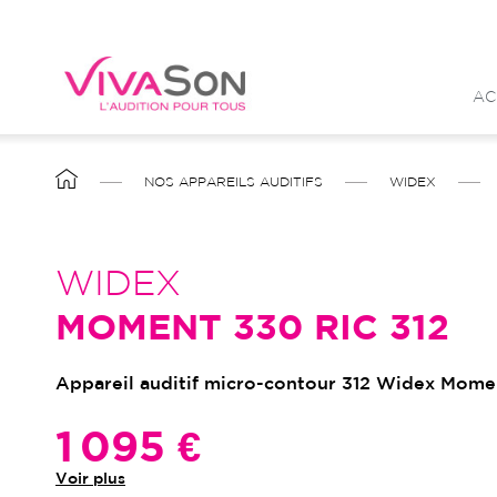
Aller
au
contenu
AC
principal
FIL
NOS APPAREILS AUDITIFS
WIDEX
D'ARIANE
WIDEX
MOMENT 330 RIC 312
Appareil auditif micro-contour 312 Widex Mome
1 095 €
Voir plus