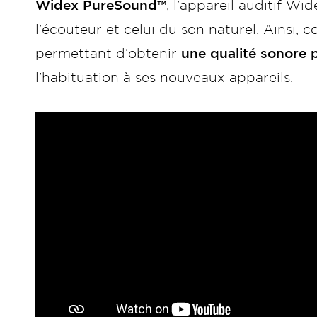
Widex PureSound™
, l’appareil auditif Wi
l’écouteur et celui du son naturel. Ainsi, 
permettant d’obtenir
une qualité sonore p
l’habituation à ses nouveaux appareils.