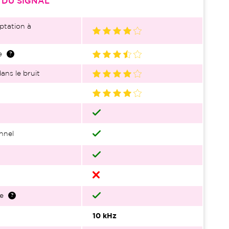
S
DU SIGNAL
ptation à
e
ans le bruit
nnel
e
10 kHz