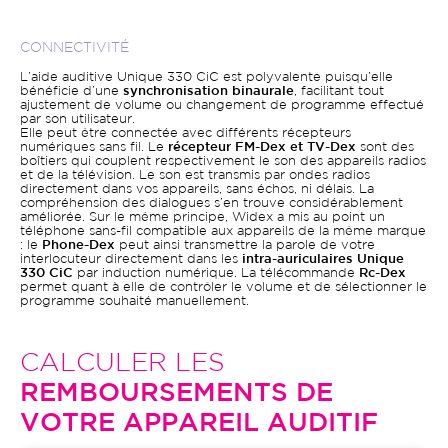
CONNECTIVITÉ
L’aide auditive Unique 330 CiC est polyvalente puisqu’elle
bénéficie d’une
synchronisation binaurale
, facilitant tout
ajustement de volume ou changement de programme effectué
par son utilisateur.
Elle peut être connectée avec différents récepteurs
numériques sans fil. Le
récepteur FM-Dex et TV-Dex
sont des
boîtiers qui couplent respectivement le son des appareils radios
et de la télévision. Le son est transmis par ondes radios
directement dans vos appareils, sans échos, ni délais. La
compréhension des dialogues s’en trouve considérablement
améliorée. Sur le même principe, Widex a mis au point un
téléphone sans-fil compatible aux appareils de la même marque
: le
Phone-Dex
peut ainsi transmettre la parole de votre
interlocuteur directement dans les
intra-auriculaires Unique
330 CiC
par induction numérique. La télécommande
Rc-Dex
permet quant à elle de contrôler le volume et de sélectionner le
programme souhaité manuellement.
CALCULER LES
REMBOURSEMENTS DE
VOTRE APPAREIL AUDITIF