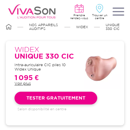
Aller
au
contenu
principal
Prendre
Trouver un
rendez-vous
centre
FIL
NOS APPAREILS
UNIQUE
WIDEX
D'ARIANE
AUDITIFS
330 CIC
WIDEX
UNIQUE 330 CIC
Intra-auriculaire CIC piles 10
Widex Unique
1 095 €
Voir plus
Garantie 4 ans et suivi illimité
inclus : bilans auditifs, adaptation
initiale, visites de contrôle, visites
TESTER GRATUITEMENT
de réglages, dépannages
Selon disponibilité en centre