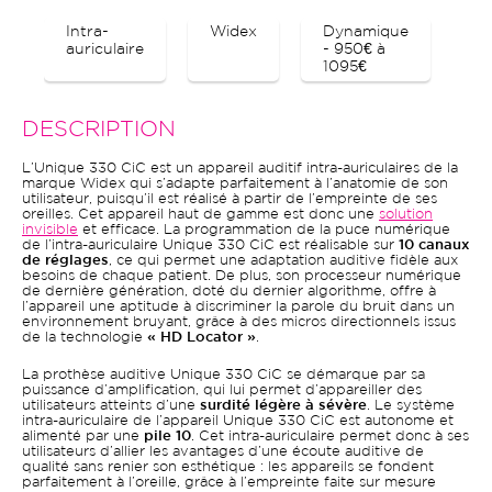
Intra-
Widex
Dynamique
Bl
auriculaire
- 950€ à
1095€
DESCRIPTION
L’Unique 330 CiC est un appareil auditif intra-auriculaires de la
marque Widex qui s’adapte parfaitement à l’anatomie de son
utilisateur, puisqu’il est réalisé à partir de l’empreinte de ses
oreilles. Cet appareil haut de gamme est donc une
solution
invisible
et efficace. La programmation de la puce numérique
de l’intra-auriculaire Unique 330 CiC est réalisable sur
10 canaux
de réglages
, ce qui permet une adaptation auditive fidèle aux
besoins de chaque patient. De plus, son processeur numérique
de dernière génération, doté du dernier algorithme, offre à
l’appareil une aptitude à discriminer la parole du bruit dans un
environnement bruyant, grâce à des micros directionnels issus
de la technologie
« HD Locator »
.
La prothèse auditive Unique 330 CiC se démarque par sa
puissance d’amplification, qui lui permet d’appareiller des
utilisateurs atteints d’une
surdité légère à sévère
. Le système
intra-auriculaire de l’appareil Unique 330 CiC est autonome et
alimenté par une
pile 10
. Cet intra-auriculaire permet donc à ses
utilisateurs d’allier les avantages d’une écoute auditive de
qualité sans renier son esthétique : les appareils se fondent
parfaitement à l’oreille, grâce à l’empreinte faite sur mesure