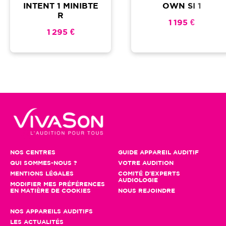
INTENT 1 MINIBTE
OWN SI 1
R
1 195 €
1 295 €
NOS CENTRES
GUIDE APPAREIL AUDITIF
QUI SOMMES-NOUS ?
VOTRE AUDITION
MENTIONS LÉGALES
COMITÉ D'EXPERTS
AUDIOLOGIE
MODIFIER MES PRÉFÉRENCES
EN MATIÈRE DE COOKIES
NOUS REJOINDRE
NOS APPAREILS AUDITIFS
LES ACTUALITÉS