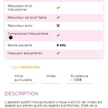
Réducteur bruit
impulsionnel
Réducteur de bruit faible
Réducteur écho
Compression fréquentielle
Bande passante
9 kHz
Masqueur acouphènes
Tags
recherche
Intra-
Widex
Excellence
Bl
auriculaire
- 1195€
DESCRIPTION
L’appareil auditif intra-auriculaire Unique 440 CiC de Widex est
adapté aux pertes auditives légères à profondes. Doté de la