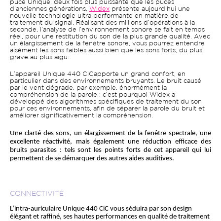
puce Unique, deux fois plus puissante que les puces
d’anciennes générations,
Widex
présente aujourd’hui une
nouvelle technologie ultra performante en matière de
traitement du signal. Réalisant des millions d’opérations à la
seconde, l’analyse de l’environnement sonore se fait en temps
réel, pour une restitution du son de la plus grande qualité. Avec
un élargissement de la fenêtre sonore, vous pourrez entendre
aisément les sons faibles aussi bien que les sons forts, du plus
grave au plus aigu.
L’appareil Unique 440 CiCapporte un grand confort, en
particulier dans des environnements bruyants. Le bruit causé
par le vent dégrade, par exemple, énormément la
compréhension de la parole : c’est pourquoi Widex a
développé des algorithmes spécifiques de traitement du son
pour ces environnements, afin de séparer la parole du bruit et
améliorer significativement la compréhension.
Une clarté des sons, un élargissement de la fenêtre spectrale, une 
excellente réactivité, mais également une réduction efficace des 
bruits parasites : tels sont les points forts de cet appareil qui lui 
permettent de se démarquer des autres aides auditives. 
CONNECTIVITÉ
L’intra-auriculaire Unique 440 CiC vous séduira par son design 
élégant et raffiné, ses hautes performances en qualité de traitement 