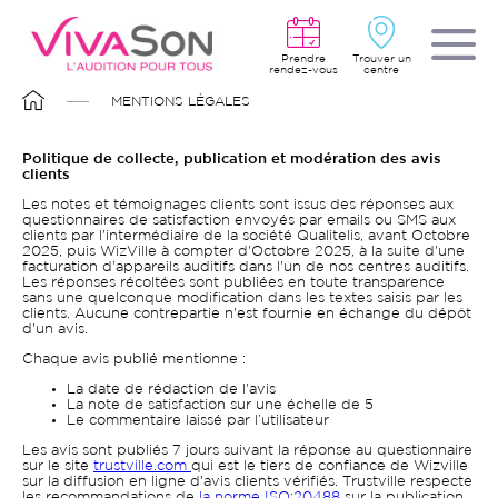
Aller
au
contenu
principal
Prendre
Trouver un
rendez-vous
centre
FIL
MENTIONS LÉGALES
D'ARIANE
Politique de collecte, publication et modération des avis
clients
Les notes et témoignages clients sont issus des réponses aux
questionnaires de satisfaction envoyés par emails ou SMS aux
clients par l'intermédiaire de la société Qualitelis, avant Octobre
2025, puis WizVille à compter d'Octobre 2025, à la suite d'une
facturation d'appareils auditifs dans l'un de nos centres auditifs.
Les réponses récoltées sont publiées en toute transparence
sans une quelconque modification dans les textes saisis par les
clients. Aucune contrepartie n'est fournie en échange du dépôt
d'un avis.
Chaque avis publié mentionne :
La date de rédaction de l'avis
La note de satisfaction sur une échelle de 5
Le commentaire laissé par l’utilisateur
Les avis sont publiés 7 jours suivant la réponse au questionnaire
sur le site
trustville.com
qui est le tiers de confiance de Wizville
sur la diffusion en ligne d'avis clients vérifiés. Trustville respecte
les recommandations de
la norme ISO:20488
sur la publication