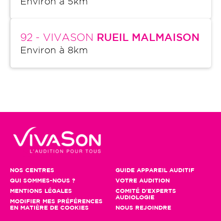
Environ à
5
km
92
- VIVASON
RUEIL MALMAISON
Environ à
8
km
NOS CENTRES
GUIDE APPAREIL AUDITIF
QUI SOMMES-NOUS ?
VOTRE AUDITION
MENTIONS LÉGALES
COMITÉ D'EXPERTS
AUDIOLOGIE
MODIFIER MES PRÉFÉRENCES
EN MATIÈRE DE COOKIES
NOUS REJOINDRE