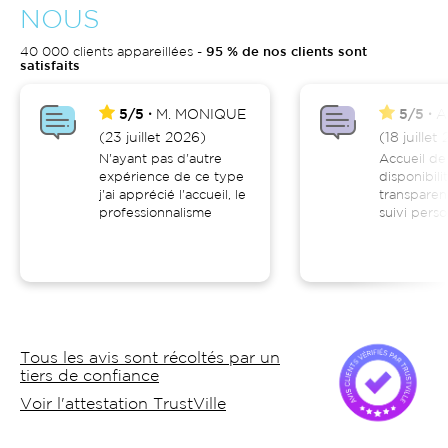
NOUS
40 000 clients appareillées -
95 % de nos clients sont
satisfaits
5/5
M.
MONIQUE
5/5
A
(23 juillet 2026)
(18 juillet
N'ayant pas d'autre
Accueil de
expérience de ce type
disponibili
j'ai apprécié l'accueil, le
transparen
professionnalisme
suivi perso
Tous les avis sont récoltés par un
tiers de confiance
Voir l'attestation TrustVille