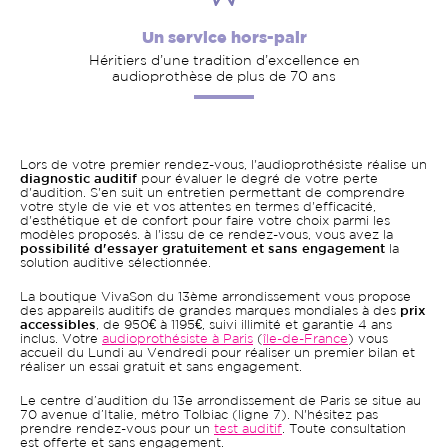
Un service hors-pair
Héritiers d’une tradition d’excellence en
audioprothèse de plus de 70 ans
Lors de votre premier rendez-vous, l'audioprothésiste réalise un
diagnostic auditif
pour évaluer le degré de votre perte
d'audition. S'en suit un entretien permettant de comprendre
votre style de vie et vos attentes en termes d'efficacité,
d'esthétique et de confort pour faire votre choix parmi les
modèles proposés. à l'issu de ce rendez-vous, vous avez la
possibilité d'essayer gratuitement et sans engagement
la
solution auditive sélectionnée.
La boutique VivaSon du 13ème arrondissement vous propose
des appareils auditifs de grandes marques mondiales à des
prix
accessibles
, de 950€ à 1195€, suivi illimité et garantie 4 ans
inclus. Votre
audioprothésiste à Paris
(
île-de-France
) vous
accueil du Lundi au Vendredi pour réaliser un premier bilan et
réaliser un essai gratuit et sans engagement.
Le centre d’audition du 13e arrondissement de Paris se situe au
70 avenue d’Italie, métro Tolbiac (ligne 7). N'hésitez pas
prendre rendez-vous pour un
test auditif
. Toute consultation
est offerte et sans engagement.