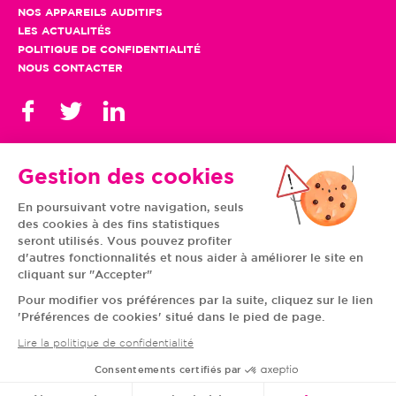
NOS APPAREILS AUDITIFS
LES ACTUALITÉS
POLITIQUE DE CONFIDENTIALITÉ
NOUS CONTACTER
Gestion des cookies
En poursuivant votre navigation, seuls
TOUS NOS CENTRES
des cookies à des fins statistiques
AUVERGNE-RHÔNE-
CENTRE-VAL DE LOIRE
ALPES
GRAND EST
seront utilisés. Vous pouvez profiter
BOURGOGNE-
ÎLE-DE-FRANCE
d'autres fonctionnalités et nous aider à améliorer le site en
FRANCHE-COMTÉ
BRETAGNE
cliquant sur "Accepter"
HAUTS-DE-FRANCE
NOUVELLE-AQUITAINE
NORMANDIE
PAYS DE LA LOIRE
Pour modifier vos préférences par la suite, cliquez sur le lien
OCCITANIE
PROVENCE-ALPES-
'Préférences de cookies' situé dans le pied de page.
CÔTE D'AZUR
Lire la politique de confidentialité
Consentements certifiés par
© VIVASON 2020 TOUS DROITS RÉSERVÉS