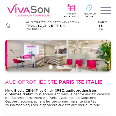
Aller
au
contenu
principal
Prendre
Trouver un
rendez-vous
centre
FIL
AUDIOPROTHÉSISTES VIVASON -
PARIS
D'ARIANE
TROUVEZ UN CENTRE À
13E
PROXIMITÉ
ITALIE
AUDIOPROTHÉSISTE
PARIS 13E ITALIE
Mme Elodie ZENATI et Cindy SFEZ,
audioprothésistes
diplômée d'état
vous acceuillent dans le centre auditif VivaSon
du 13e arrondissement de Paris. Assistées de Ségolène
Gaubert, accompagnent les personnes malentendantes
souhaitant s'équiper d'appareils auditifs aux meilleurs prix.