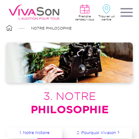
Aller
au
contenu
principal
Prendre
Trouver un
rendez-vous
centre
FIL
NOTRE PHILOSOPHIE
D'ARIANE
3. NOTRE
PHILOSOPHIE
1. Notre histoire
2. Pourquoi Vivason ?