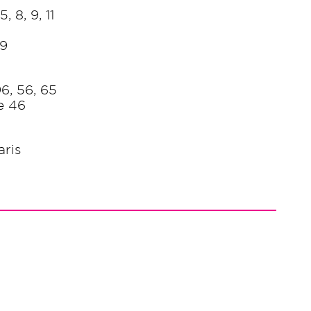
, 8, 9, 11
 9
6, 56, 65
ne 46
aris