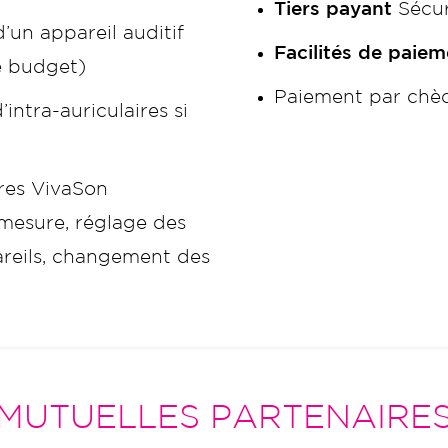
Tiers payant
Sécur
’un appareil auditif
Facilités de paiem
e budget)
Paiement par chèq
intra-auriculaires si
tres VivaSon
 mesure, réglage des
areils, changement des
MUTUELLES PARTENAIRE