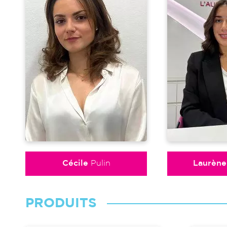
Cécile
Pulin
Laurène
PRODUITS