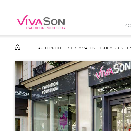
Aller
au
contenu
AC
principal
FIL
AUDIOPROTHÉSISTES VIVASON - TROUVEZ UN CE
D'ARIANE