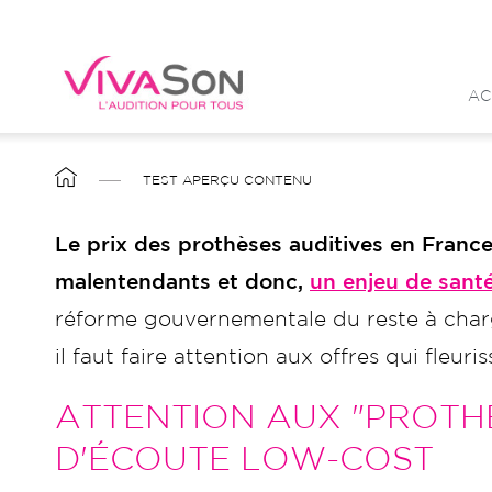
Aller
au
contenu
AC
principal
FIL
TEST APERÇU CONTENU
D'ARIANE
Le prix des prothèses auditives en France 
malentendants et donc,
un enjeu de sant
réforme gouvernementale du reste à charg
il faut faire attention aux offres qui fleur
ATTENTION AUX "PROTHÈ
D'ÉCOUTE LOW-COST