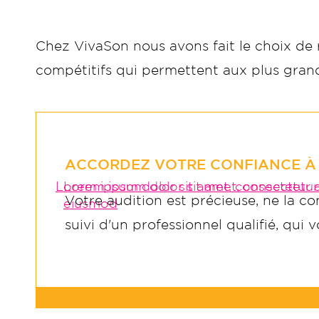
Chez VivaSon nous avons fait le choix de
compétitifs qui permettent aux plus grand
ACCORDEZ VOTRE CONFIANCE À
Lorem ipsum dolor sit amet, consectetur a
Lorem ipsum dolor sit amet, consectetur 
Votre audition est précieuse, ne la co
eiusmod
suivi d'un professionnel qualifié, qui