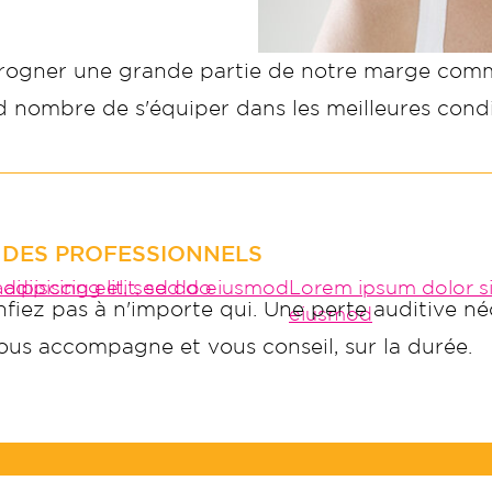
 rogner une grande partie de notre marge comm
 nombre de s'équiper dans les meilleures condi
 DES PROFESSIONNELS
dipiscing elit, sed do eiusmod
adipiscing elit, sed do
Lorem ipsum dolor sit
nfiez pas à n'importe qui. Une perte auditive néc
eiusmod
 vous accompagne et vous conseil, sur la durée.