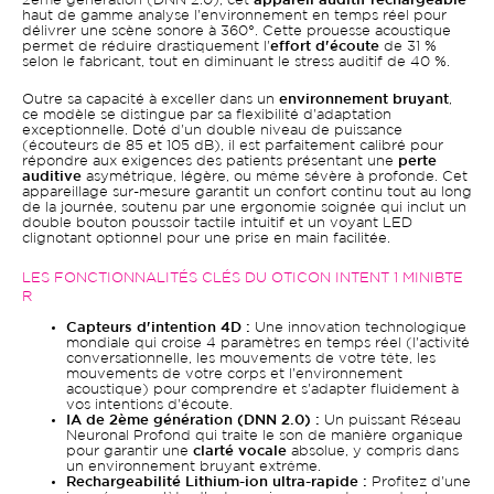
2ème génération (DNN 2.0), cet
appareil auditif rechargeable
haut de gamme analyse l'environnement en temps réel pour
délivrer une scène sonore à 360°. Cette prouesse acoustique
permet de réduire drastiquement l'
effort d'écoute
de 31 %
selon le fabricant, tout en diminuant le stress auditif de 40 %.
Outre sa capacité à exceller dans un
environnement bruyant
,
ce modèle se distingue par sa flexibilité d'adaptation
exceptionnelle. Doté d'un double niveau de puissance
(écouteurs de 85 et 105 dB), il est parfaitement calibré pour
répondre aux exigences des patients présentant une
perte
auditive
asymétrique, légère, ou même sévère à profonde. Cet
appareillage sur-mesure garantit un confort continu tout au long
de la journée, soutenu par une ergonomie soignée qui inclut un
double bouton poussoir tactile intuitif et un voyant LED
clignotant optionnel pour une prise en main facilitée.
LES FONCTIONNALITÉS CLÉS DU OTICON INTENT 1 MINIBTE
R
Capteurs d'intention 4D :
Une innovation technologique
mondiale qui croise 4 paramètres en temps réel (l'activité
conversationnelle, les mouvements de votre tête, les
mouvements de votre corps et l'environnement
acoustique) pour comprendre et s'adapter fluidement à
vos intentions d'écoute.
IA de 2ème génération (DNN 2.0) :
Un puissant Réseau
Neuronal Profond qui traite le son de manière organique
pour garantir une
clarté vocale
absolue, y compris dans
un environnement bruyant extrême.
Rechargeabilité Lithium-ion ultra-rapide :
Profitez d'une