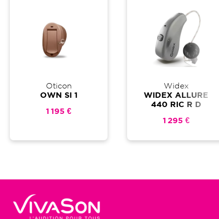
Oticon
Widex
OWN SI 1
WIDEX ALLURE
440 RIC R D
1 195 €
1 295 €