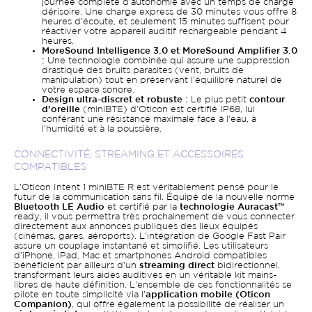
journée complète d'autonomie avec un temps de charge
dérisoire. Une charge express de 30 minutes vous offre 8
heures d'écoute, et seulement 15 minutes suffisent pour
réactiver votre appareil auditif rechargeable pendant 4
heures.
MoreSound Intelligence 3.0 et MoreSound Amplifier 3.0
:
Une technologie combinée qui assure une suppression
drastique des bruits parasites (vent, bruits de
manipulation) tout en préservant l'équilibre naturel de
votre espace sonore.
Design ultra-discret et robuste :
Le plus petit
contour
d'oreille
(miniBTE) d'Oticon est certifié IP68, lui
conférant une résistance maximale face à l'eau, à
l'humidité et à la poussière.
CONNECTIVITÉ, STREAMING ET ACCESSOIRES
COMPATIBLES
L'Oticon Intent 1 miniBTE R est véritablement pensé pour le
futur de la communication sans fil. Équipé de la nouvelle norme
Bluetooth LE Audio
et certifié par la
technologie Auracast™
ready, il vous permettra très prochainement de vous connecter
directement aux annonces publiques des lieux équipés
(cinémas, gares, aéroports). L'intégration de Google Fast Pair
assure un couplage instantané et simplifié. Les utilisateurs
d'iPhone, iPad, Mac et smartphones Android compatibles
bénéficient par ailleurs d'un
streaming direct
bidirectionnel,
transformant leurs aides auditives en un véritable kit mains-
libres de haute définition. L'ensemble de ces fonctionnalités se
pilote en toute simplicité via l'
application mobile (Oticon
Companion)
, qui offre également la possibilité de réaliser un