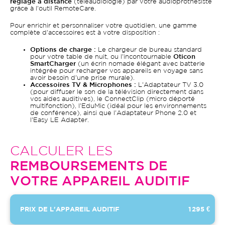
réglage à distance
(téléaudiologie) par votre audioprothésiste
grâce à l'outil RemoteCare.
Pour enrichir et personnaliser votre quotidien, une gamme
complète d'accessoires est à votre disposition :
Options de charge :
Le chargeur de bureau standard
pour votre table de nuit, ou l'incontournable
Oticon
SmartCharger
(un écrin nomade élégant avec batterie
intégrée pour recharger vos appareils en voyage sans
avoir besoin d'une prise murale).
Accessoires TV & Microphones :
L'Adaptateur TV 3.0
(pour diffuser le son de la télévision directement dans
vos aides auditives), le ConnectClip (micro déporté
multifonction), l'EduMic (idéal pour les environnements
de conférence), ainsi que l'Adaptateur Phone 2.0 et
l'Easy LE Adapter.
CALCULER LES
REMBOURSEMENTS DE
VOTRE APPAREIL AUDITIF
PRIX DE L'APPAREIL AUDITIF
1 295 €