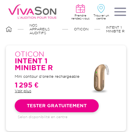
Aller
au
contenu
principal
Prendre
Trouver un
rendez-vous
centre
FIL
NOS
INTENT 1
D'ARIANE
APPAREILS
OTICON
MINIBTE R
AUDITIFS
OTICON
INTENT 1
MINIBTE R
Mini contour d'oreille rechargeable
1 295 €
Voir plus
Garantie 4 ans et suivi illimité
inclus : bilans auditifs, adaptation
initiale, visites de contrôle, visites
TESTER GRATUITEMENT
de réglages, dépannages
Selon disponibilité en centre