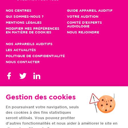
NOS CENTRES
GUIDE APPAREIL AUDITIF
QUI SOMMES-NOUS ?
VOTRE AUDITION
MENTIONS LÉGALES
COMITÉ D'EXPERTS
AUDIOLOGIE
MODIFIER MES PRÉFÉRENCES
EN MATIÈRE DE COOKIES
NOUS REJOINDRE
NOS APPAREILS AUDITIFS
LES ACTUALITÉS
POLITIQUE DE CONFIDENTIALITÉ
NOUS CONTACTER
Gestion des cookies
En poursuivant votre navigation, seuls
TOUS NOS CENTRES
des cookies à des fins statistiques
AUVERGNE-RHÔNE-
CENTRE-VAL DE LOIRE
ALPES
GRAND EST
seront utilisés. Vous pouvez profiter
BOURGOGNE-
ÎLE-DE-FRANCE
d'autres fonctionnalités et nous aider à améliorer le site en
FRANCHE-COMTÉ