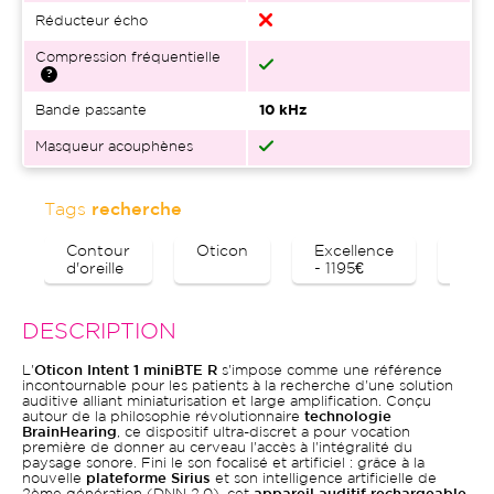
Réducteur écho
Compression fréquentielle
Bande passante
10 kHz
Masqueur acouphènes
Tags
recherche
Contour
Oticon
Excellence
Blue
d'oreille
- 1195€
DESCRIPTION
L'
Oticon Intent 1 miniBTE R
s'impose comme une référence
incontournable pour les patients à la recherche d'une solution
auditive alliant miniaturisation et large amplification. Conçu
autour de la philosophie révolutionnaire
technologie
BrainHearing
, ce dispositif ultra-discret a pour vocation
première de donner au cerveau l'accès à l'intégralité du
paysage sonore. Fini le son focalisé et artificiel : grâce à la
nouvelle
plateforme Sirius
et son intelligence artificielle de