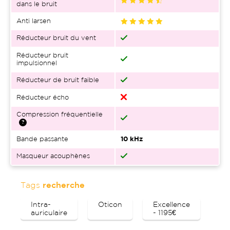
dans le bruit
Anti larsen
Réducteur bruit du vent
Réducteur bruit
impulsionnel
Réducteur de bruit faible
Réducteur écho
Compression fréquentielle
Bande passante
10 kHz
Masqueur acouphènes
Tags
recherche
Intra-
Oticon
Excellence
Ac
auriculaire
- 1195€