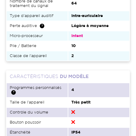
Nombre de canaux de
64
traitement du signal
Type d'appareil auditif
Intra-auriculaire
Perte auditive
Légère à moyenne
Micro-processeur
Intent
Pile / Batterie
10
Classe de l'appareil
2
CARACTÉRISTIQUES
DU MODÈLE
Programmes personnalisés
4
Taille de l'appareil
Très petit
Contrôle du volume
Bouton poussoir
Étanchéité
IP54