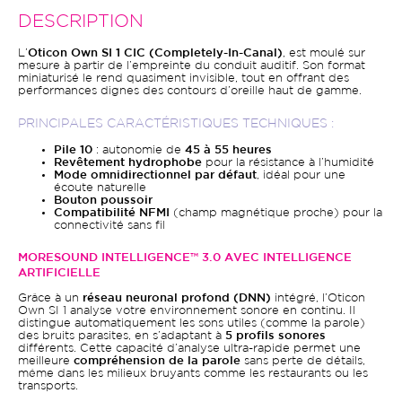
DESCRIPTION
L’
Oticon Own SI 1
CIC (Completely-In-Canal)
, est moulé sur
mesure à partir de l’empreinte du conduit auditif. Son format
miniaturisé le rend quasiment invisible, tout en offrant des
performances dignes des contours d’oreille haut de gamme.
PRINCIPALES CARACTÉRISTIQUES TECHNIQUES :
Pile 10
: autonomie de
45 à 55 heures
Revêtement hydrophobe
pour la résistance à l’humidité
Mode omnidirectionnel par défaut
, idéal pour une
écoute naturelle
Bouton poussoir
Compatibilité NFMI
(champ magnétique proche) pour la
connectivité sans fil
MORESOUND INTELLIGENCE™ 3.0 AVEC INTELLIGENCE
ARTIFICIELLE
Grâce à un
réseau neuronal profond (DNN)
intégré, l’Oticon
Own SI 1 analyse votre environnement sonore en continu. Il
distingue automatiquement les sons utiles (comme la parole)
des bruits parasites, en s’adaptant à
5 profils sonores
différents. Cette capacité d’analyse ultra-rapide permet une
meilleure
compréhension de la parole
sans perte de détails,
même dans les milieux bruyants comme les restaurants ou les
transports.