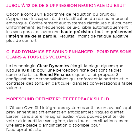
JUSQU'À 12 DB DE S
UPPRESSION NEURONALE DU BRUIT
Oticon a conçu un algorithme de réduction du bruit qui
s’appuie sur les capacités de classification du réseau neuronal
embarqué. Contrairement aux systèmes classiques qui coupent
uniformément les fréquences, celui-ci cible automatiquement
les sons parasites avec une
haute précision
, tout en
préservant
l’intégralité de la parole
. Résultat : moins de fatigue auditive,
plus de confort.
CLEAR DYNAMICS ET SOUND ENHANCER : POUR DES SONS
CLAIRS À TOUS LES VOLUMES
La technologie
Clear Dynamics
élargit la plage dynamique
jusqu’à
10 kHz
, pour une perception riche des sons faibles
comme forts. Le
Sound Enhancer
, quant à lui, propose 3
configurations personnalisables qui renforcent la netteté et le
contraste des sons, en particulier dans les conversations à faible
volume.
MORESOUND OPTIMIZER™ ET FEEDBACK SHIELD
L’Oticon Own SI 1 intègre des systèmes anti-larsen avancés qui
préviennent les sifflements en anticipant les risques d’effet
Larsen, sans altérer le signal audio. Vous pouvez profiter de
votre aide auditive sans gêne, dans toutes les situations, avec
une large plage d'amplification disponible pour
l'audioprothésiste.