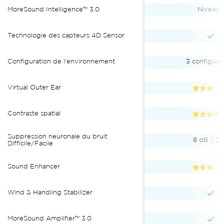
MoreSound Intelligence™ 3.0
Niveau 
Technologie des capteurs 4D Sensor
Configuration de l'environnement
3 configura
Virtual Outer Ear
Contraste spatial
Suppression neuronale du bruit
8 dB / 2 
Difficile/Facile
Sound Enhancer
Wind & Handling Stabilizer
MoreSound Amplifier™ 3.0