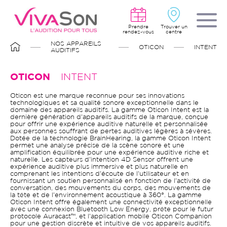
Aller
au
contenu
principal
Prendre
Trouver un
rendez-vous
centre
FIL
NOS APPAREILS
OTICON
INTENT
D'ARIANE
AUDITIFS
OTICON
INTENT
Oticon est une marque reconnue pour ses innovations
technologiques et sa qualité sonore exceptionnelle dans le
domaine des appareils auditifs. La gamme Oticon Intent est la
dernière génération d'appareils auditifs de la marque, conçue
pour offrir une expérience auditive naturelle et personnalisée
aux personnes souffrant de pertes auditives légères à sévères.
Dotée de la technologie BrainHearing, la gamme Oticon Intent
permet une analyse précise de la scène sonore et une
amplification équilibrée pour une expérience auditive riche et
naturelle. Les capteurs d'intention 4D Sensor offrent une
expérience auditive plus immersive et plus naturelle en
comprenant les intentions d'écoute de l'utilisateur et en
fournissant un soutien personnalisé en fonction de l'activité de
conversation, des mouvements du corps, des mouvements de
la tête et de l'environnement acoustique à 360°. La gamme
Oticon Intent offre également une connectivité exceptionnelle
avec une connexion Bluetooth Low Energy, prête pour le futur
protocole Auracast™, et l'application mobile Oticon Companion
pour une gestion discrète et intuitive de vos appareils auditifs.