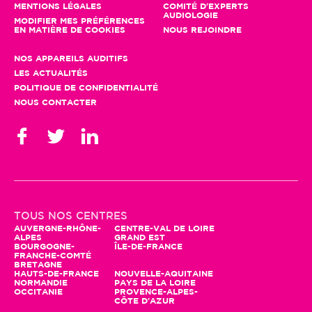
MENTIONS LÉGALES
COMITÉ D'EXPERTS
AUDIOLOGIE
MODIFIER MES PRÉFÉRENCES
EN MATIÈRE DE COOKIES
NOUS REJOINDRE
NOS APPAREILS AUDITIFS
LES ACTUALITÉS
POLITIQUE DE CONFIDENTIALITÉ
NOUS CONTACTER
Gestion des cookies
En poursuivant votre navigation, seuls
TOUS NOS CENTRES
des cookies à des fins statistiques
AUVERGNE-RHÔNE-
CENTRE-VAL DE LOIRE
ALPES
GRAND EST
seront utilisés. Vous pouvez profiter
BOURGOGNE-
ÎLE-DE-FRANCE
d'autres fonctionnalités et nous aider à améliorer le site en
FRANCHE-COMTÉ
BRETAGNE
cliquant sur "Accepter"
HAUTS-DE-FRANCE
NOUVELLE-AQUITAINE
NORMANDIE
PAYS DE LA LOIRE
Pour modifier vos préférences par la suite, cliquez sur le lien
OCCITANIE
PROVENCE-ALPES-
'Préférences de cookies' situé dans le pied de page.
CÔTE D'AZUR