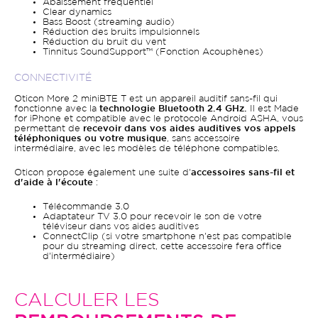
Abaissement fréquentiel
Clear dynamics
Bass Boost (streaming audio)
Réduction des bruits impulsionnels
Réduction du bruit du vent
Tinnitus SoundSupport™ (Fonction Acouphènes)
CONNECTIVITÉ
Oticon More 2 miniBTE T est un appareil auditif sans-fil qui
fonctionne avec la
technologie Bluetooth 2.4 GHz.
Il est Made
for iPhone et compatible avec le protocole Android ASHA, vous
permettant de
recevoir dans vos aides auditives vos appels
téléphoniques ou votre musique
, sans accessoire
intermédiaire, avec les modèles de téléphone compatibles.
Oticon propose également une suite d'
accessoires sans-fil et
d'aide à l'écoute
:
Télécommande 3.0
Adaptateur TV 3.0 pour recevoir le son de votre
téléviseur dans vos aides auditives
ConnectClip (si votre smartphone n'est pas compatible
pour du streaming direct, cette accessoire fera office
d'intermédiaire)
CALCULER LES