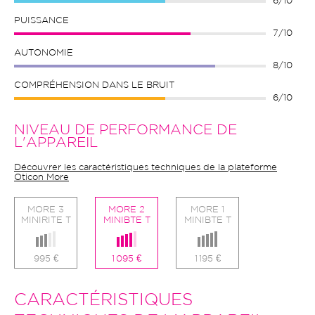
6/10
PUISSANCE
7/10
AUTONOMIE
8/10
COMPRÉHENSION DANS LE BRUIT
6/10
NIVEAU DE PERFORMANCE DE
L'APPAREIL
Découvrer les caractéristiques techniques de la plateforme
Oticon More
MORE 3
MORE 2
MORE 1
MINIRITE T
MINIBTE T
MINIBTE T
995 €
1 095 €
1 195 €
CARACTÉRISTIQUES