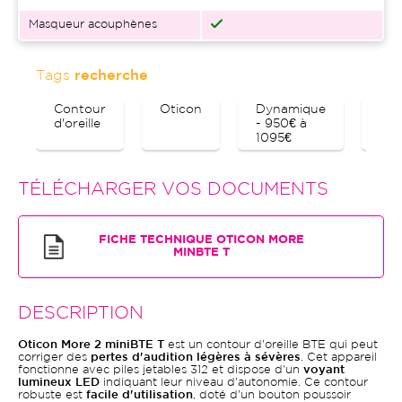
Masqueur acouphènes
Tags
recherche
Contour
Oticon
Dynamique
Blu
d'oreille
- 950€ à
1095€
TÉLÉCHARGER VOS DOCUMENTS
FICHE TECHNIQUE OTICON MORE
MINBTE T
DESCRIPTION
Oticon More 2 miniBTE T
est un contour d'oreille BTE qui peut
corriger des
pertes d'audition légères à sévères
. Cet appareil
fonctionne avec piles jetables 312 et dispose d'un
voyant
lumineux LED
indiquant leur niveau d'autonomie. Ce contour
robuste est
facile d'utilisation
, doté d'un bouton poussoir