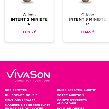
Oticon
Oticon
INTENT 2 MINIBTE
INTENT 3 MINIBTE
R
R
1 095 €
1 045 €
NOS CENTRES
GUIDE APPAREIL AUDITIF
QUI SOMMES-NOUS ?
VOTRE AUDITION
MENTIONS LÉGALES
COMITÉ D'EXPERTS
AUDIOLOGIE
MODIFIER MES PRÉFÉRENCES
EN MATIÈRE DE COOKIES
NOUS REJOINDRE