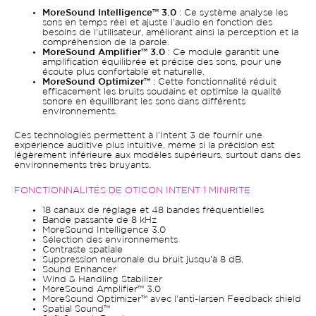
MoreSound Intelligence™ 3.0
: Ce système analyse les
sons en temps réel et ajuste l’audio en fonction des
besoins de l'utilisateur, améliorant ainsi la perception et la
compréhension de la parole.
MoreSound Amplifier™ 3.0
: Ce module garantit une
amplification équilibrée et précise des sons, pour une
écoute plus confortable et naturelle.
MoreSound Optimizer™
: Cette fonctionnalité réduit
efficacement les bruits soudains et optimise la qualité
sonore en équilibrant les sons dans différents
environnements.
Ces technologies permettent à l'Intent 3 de fournir une
expérience auditive plus intuitive, même si la précision est
légèrement inférieure aux modèles supérieurs, surtout dans des
environnements très bruyants.
FONCTIONNALITÉS DE OTICON INTENT 1 MINIRITE
18 canaux de réglage et 48 bandes fréquentielles
Bande passante de 8 kHz
MoreSound Intelligence 3.0
Sélection des environnements
Contraste spatiale
Suppression neuronale du bruit jusqu'à 8 dB,
Sound Enhancer
Wind & Handling Stabilizer
MoreSound Amplifier™ 3.0
MoreSound Optimizer™ avec l'anti-larsen Feedback shield
Spatial Sound™