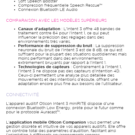
Soft Speech Booster
Compression fréquentielle Speech Rescue™
Connexion Bluetooth LE Audio
COMPARAISON AVEC LES MODÈLES SUPÉRIEURS
Canaux d'adaptation
: L'Intent 3 offre 48 bandes de
traitement contre 64 pour l'Intent 1, ce qui peut
influencer la précision des réglages dans des
environnements très variés.
Performance de suppression du bruit
: La suppression
neuronale du bruit de l'Intent 3 est de 8 dB, ce qui est
suffisant pour la plupart des situations quotidiennes mais
moins performant dans des environnements
extrêmement bruyants par rapport à l'Intent 1.
Technologies de capteurs
: Contrairement à l'Intent 1,
l'Intent 3 ne dispose pas des capteurs d'intention 4D.
Ceux-ci permettent une analyse plus détaillée des
mouvements et des intentions d'écoute, offrant une
adaptation encore plus fine aux besoins de l'utilisateur.
CONNECTIVITÉ
L'appareil auditif Oticon Intent 3 miniRITE dispose d'une
connexion Bluetooth Low Energy, prête pour le futur comme
pour le protocole Auracast™.
L'
application mobile Oticon Companion
vous permet une
gestion discrète et intuitive de vos appareils auditifs. Elle offre
un contrôle total des paramètres d'audition, facilitant ainsi