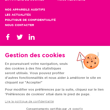
NOS APPAREILS AUDITIFS
LES ACTUALITÉS
POLITIQUE DE CONFIDENTIALITÉ
NOUS CONTACTER
Gestion des cookies
En poursuivant votre navigation, seuls
TOUS NOS CENTRES
des cookies à des fins statistiques
AUVERGNE-RHÔNE-
CENTRE-VAL DE LOIRE
ALPES
GRAND EST
seront utilisés. Vous pouvez profiter
BOURGOGNE-
ÎLE-DE-FRANCE
d'autres fonctionnalités et nous aider à améliorer le site en
FRANCHE-COMTÉ
BRETAGNE
cliquant sur "Accepter"
HAUTS-DE-FRANCE
NOUVELLE-AQUITAINE
NORMANDIE
PAYS DE LA LOIRE
Pour modifier vos préférences par la suite, cliquez sur le lien
OCCITANIE
PROVENCE-ALPES-
'Préférences de cookies' situé dans le pied de page.
CÔTE D'AZUR
Lire la politique de confidentialité
Consentements certifiés par