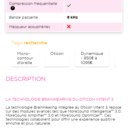
Compression fréquentielle
Bande passante
8 kHz
Masqueur acouphènes
Tags
recherche
Micro-
Oticon
Dynamique
Blu
contour
- 950€ à
d'oreille
1095€
DESCRIPTION
LA TECHNOLOGIE BRAINHEARING DU OTICON INTENT 3
La technologie BrainHearing intégrée au Oticon Intent 3 repose
sur des modules avancés tels que MoreSound Intelligence™ 3.0,
MoreSound Amplifier™ 3.0 et MoreSound Optimizer™. Ces
technologies collaborent pour offrir une expérience auditive
enrichie et plus naturelle.