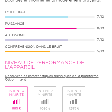
pour des environnements modérément bruyants.
ESTHÉTIQUE
7/10
PUISSANCE
8/10
AUTONOMIE
7/10
COMPRÉHENSION DANS LE BRUIT
5/10
NIVEAU DE PERFORMANCE DE
L'APPAREIL
Découvrer les caractéristiques techniques de la plateforme
Oticon Intent
INTENT 3
INTENT 2
INTENT 1
MINIRITE
MINIRITE
MINIRITE
995 €
1 095 €
1 295 €